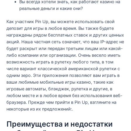
Вы всегда хотели знать, как работают казино на
реальные деньги и какие они?
Как участник Pin Up, вы можете использовать свой
депозит для игры в любое время. Вы также будете
награждены рядом бесплатных ставок и других ценных
акций. Наша частная сеть означает, что ваш IP-адрес не
будет раскрыт или передан третьим лицам или какой-
либо компании или организации. Очень весело иметь
возможность играть в рулетку любого типа, в том
числе вариант классической американской рулетки с
одним зеро. Эти приложения позволяют вам играть в
ваши любимые мобильные игры казино, такие как
игровые автоматы, блэкджек, рулетка и другие, в
любом месте и в любое время без использования веб-
браузера. Прежде чем прийти в Pin Up, взгляните на
некоторые из их предложений:.
Преимущества и недостатки