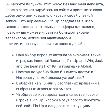
Вы можете получить этот бонус без внесения депозита,
просто зарегистрируйтесь на сайте и привяжите свою
дебетовую или кредитную карту к своей учетной
записи. Это нормально, Pin Up предлагает выбор
захватывающих настольных платформ для казино,
поэтому вы можете играть на большом экране
телевизора, используя адаптивную и
оптимизированную версию игрового дизайна.
Наш выбор игровых автоматов включает такие
игры, как Immortal Romance, Pin Up and Win, Jack
and the Beanstalk от IGT и грядущие Aloha!.
Насколько удобно было бы иметь доступ к
Интернету на мобильном устройстве?
Выберите из 2, 3 или 5 бесплатных вращений в
выбранных игровых автоматах.
Чтобы зарегистрироваться в качестве нового
игрока в Pin Up, игроки могут просто посетить
веб-сайт Pin Up и следовать инструкциям.