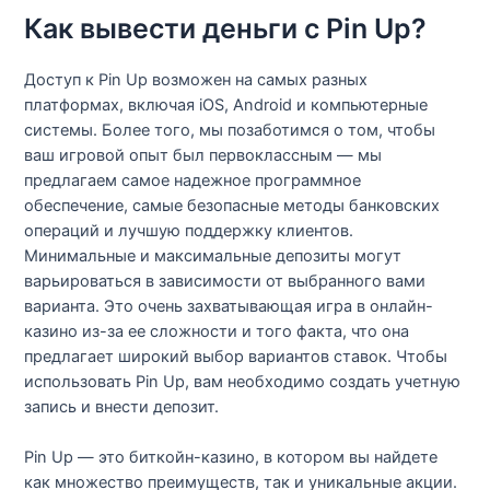
Как вывести деньги с Pin Up?
Доступ к Pin Up возможен на самых разных
платформах, включая iOS, Android и компьютерные
системы. Более того, мы позаботимся о том, чтобы
ваш игровой опыт был первоклассным — мы
предлагаем самое надежное программное
обеспечение, самые безопасные методы банковских
операций и лучшую поддержку клиентов.
Минимальные и максимальные депозиты могут
варьироваться в зависимости от выбранного вами
варианта. Это очень захватывающая игра в онлайн-
казино из-за ее сложности и того факта, что она
предлагает широкий выбор вариантов ставок. Чтобы
использовать Pin Up, вам необходимо создать учетную
запись и внести депозит.
Pin Up — это биткойн-казино, в котором вы найдете
как множество преимуществ, так и уникальные акции.