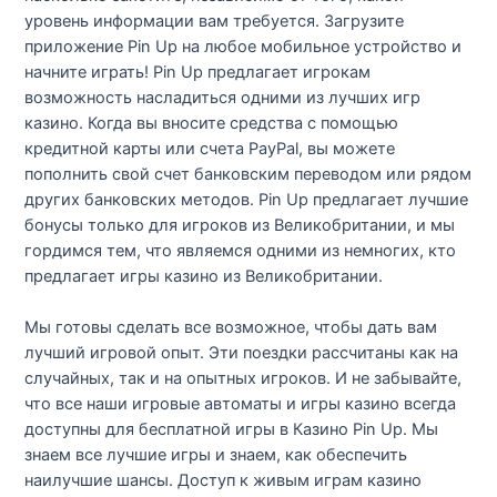
уровень информации вам требуется. Загрузите
приложение Pin Up на любое мобильное устройство и
начните играть! Pin Up предлагает игрокам
возможность насладиться одними из лучших игр
казино. Когда вы вносите средства с помощью
кредитной карты или счета PayPal, вы можете
пополнить свой счет банковским переводом или рядом
других банковских методов. Pin Up предлагает лучшие
бонусы только для игроков из Великобритании, и мы
гордимся тем, что являемся одними из немногих, кто
предлагает игры казино из Великобритании.
Мы готовы сделать все возможное, чтобы дать вам
лучший игровой опыт. Эти поездки рассчитаны как на
случайных, так и на опытных игроков. И не забывайте,
что все наши игровые автоматы и игры казино всегда
доступны для бесплатной игры в Казино Pin Up. Мы
знаем все лучшие игры и знаем, как обеспечить
наилучшие шансы. Доступ к живым играм казино