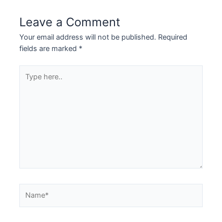
Leave a Comment
Your email address will not be published.
Required
fields are marked
*
Type
here..
Name*