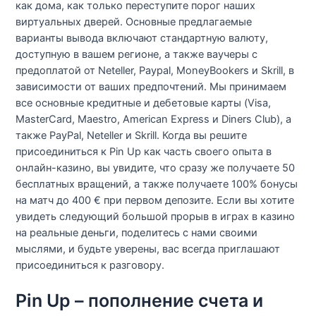
как дома, как только переступите порог наших
виртуальных дверей. Основные предлагаемые
варианты вывода включают стандартную валюту,
доступную в вашем регионе, а также ваучеры с
предоплатой от Neteller, Paypal, MoneyBookers и Skrill, в
зависимости от ваших предпочтений. Мы принимаем
все основные кредитные и дебетовые карты (Visa,
MasterCard, Maestro, American Express и Diners Club), а
также PayPal, Neteller и Skrill. Когда вы решите
присоединиться к Pin Up как часть своего опыта в
онлайн-казино, вы увидите, что сразу же получаете 50
бесплатных вращений, а также получаете 100% бонусы
на матч до 400 € при первом депозите. Если вы хотите
увидеть следующий большой прорыв в играх в казино
на реальные деньги, поделитесь с нами своими
мыслями, и будьте уверены, вас всегда приглашают
присоединиться к разговору.
Pin Up – пополнение счета и