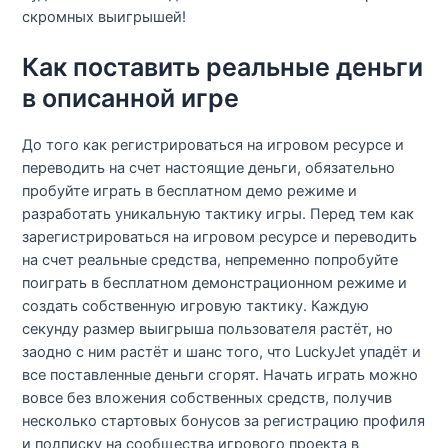
скромных выигрышей!
Как поставить реальные деньги
в описанной игре
До того как регистрироваться на игровом ресурсе и
переводить на счет настоящие деньги, обязательно
пробуйте играть в бесплатном демо режиме и
разработать уникальную тактику игры. Перед тем как
зарегистрироваться на игровом ресурсе и переводить
на счет реальные средства, непременно попробуйте
поиграть в бесплатном демонстрационном режиме и
создать собственную игровую тактику. Каждую
секунду размер выигрыша пользователя растёт, но
заодно с ним растёт и шанс того, что LuckyJet упадёт и
все поставленные деньги сгорят. Начать играть можно
вовсе без вложения собственных средств, получив
несколько стартовых бонусов за регистрацию профиля
и подписку на сообщества игрового проекта в