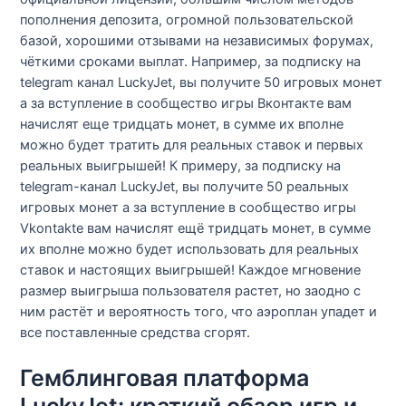
пополнения депозита, огромной пользовательской
базой, хорошими отзывами на независимых форумах,
чёткими сроками выплат. Например, за подписку на
telegram канал LuckyJet, вы получите 50 игровых монет
а за вступление в сообщество игры Вконтакте вам
начислят еще тридцать монет, в сумме их вполне
можно будет тратить для реальных ставок и первых
реальных выигрышей! К примеру, за подписку на
telegram-канал LuckyJet, вы получите 50 реальных
игровых монет а за вступление в сообщество игры
Vkontakte вам начислят ещё тридцать монет, в сумме
их вполне можно будет использовать для реальных
ставок и настоящих выигрышей! Каждое мгновение
размер выигрыша пользователя растет, но заодно с
ним растёт и вероятность того, что аэроплан упадет и
все поставленные средства сгорят.
Гемблинговая платформа
LuckyJet: краткий обзор игр и