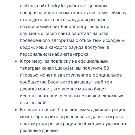
сайтов, сайт LuckyJet работает целиком
прозрачно и дает возможность всякому геймеру
отследить честность каждой игры через
независимый сайт Random.org Генератор
случайных чисел сайта работает на базе
проверенного алгоритма с открытым исходным
кодом, хэши каждого раунда доступны в
персональном кабинете игрока.
К примеру, за подписку на официальный
телеграм канал LuckyJet, вы получите 50
игровых монет а за вступление в официальное
сообщество Вконтакте вам дадут ещё три
десятка монет, это вполне можно будет
использовать для реальных ставок и скромных
выигрышей!
В случаях снятия больших сумм администрация
может проверить персональные данные игрока,
поэтому при регистрации необходимо указывать
реальные данные.