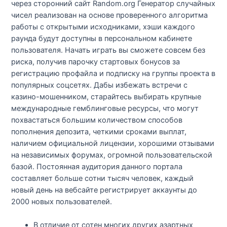
через сторонний сайт Random.org Генератор случайных
чисел реализован на основе проверенного алгоритма
работы с открытыми исходниками, хэши каждого
раунда будут доступны в персональном кабинете
пользователя. Начать играть вы сможете совсем без
риска, получив парочку стартовых бонусов за
регистрацию профайла и подписку на группы проекта в
популярных соцсетях. Дабы избежать встречи с
казино-мошенником, старайтесь выбирать крупные
международные гемблинговые ресурсы, что могут
похвастаться большим количеством способов
пополнения депозита, четкими сроками выплат,
наличием официальной лицензии, хорошими отзывами
на независимых форумах, огромной пользовательской
базой. Постоянная аудитория данного портала
составляет больше сотни тысяч человек, каждый
новый день на вебсайте регистрирует аккаунты до
2000 новых пользователей.
В отличие от сотен многих других азартных