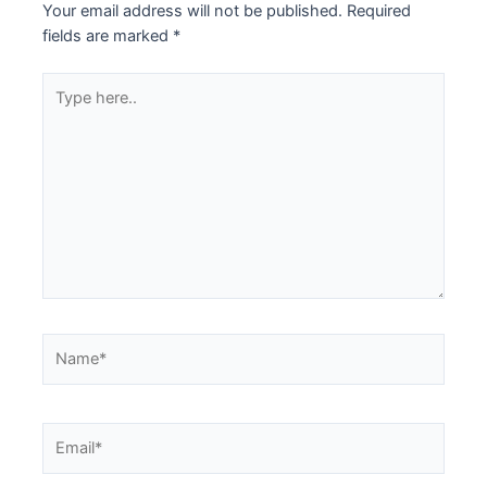
Your email address will not be published.
Required
fields are marked
*
Type
here..
Name*
Email*