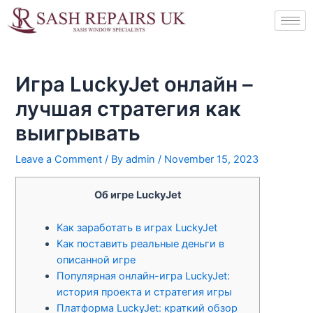
Skip
Post
to
navigation
content
Игра LuckyJet онлайн –
лучшая стратегия как
выигрывать
Leave a Comment
/ By
admin
/
November 15, 2023
Об игре LuckyJet
Как заработать в играх LuckyJet
Как поставить реальные деньги в
описанной игре
Популярная онлайн-игра LuckyJet:
история проекта и стратегия игры
Платформа LuckyJet: краткий обзор