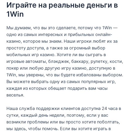
Играйте на реальные деньги в
1Win
Мы думаем, что вы это сделаете, потому что 1Win —
одно из самых интересных и прибыльных онлайн-
казино, которое мы знаем. Наши игроки любят их за
простоту доступа, а также за огромный выбор
мобильных игр казино. Хотите ли вы сыграть в
игровые автоматы, блэкджек, баккару, рулетку, кости,
покер или любую другую игру казино, доступную в
1Win, мы уверены, что вы будете избалованы выбором.
Вы можете выбрать одну из самых популярных игр,
каждая из которых обещает подарить вам часы
веселья.
Наша служба поддержки клиентов доступна 24 часа в
сутки, каждый день недели, поэтому, если у вас
возникли проблемы или вы просто хотите поболтать,
мы здесь, чтобы помочь. Если вы хотите играть в