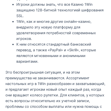
Игроки должны знать, что все Казино 1Win
защищено 128-битной технологией шифрования
SSL.
1Win, как и многие другие онлайн-казино,
внедрило эту новую платформу для
удовлетворения потребностей современных
игроков.
К ним относятся стандартный банковский
перевод, а также «PayPal» и «Skrill», которые
являются мгновенными и анонимными
вариантами.
Это беспроигрышная ситуация, и на этом
преимущества не заканчиваются. Ассортимент
настольных игр в 1Win разнообразен и захватывающий,
и предлагает игрокам новый опыт каждый раз, когда
они вращают колесо рулетки. Для клиентов, у которых
есть вопросы относительно их учетной записи,
проблемы со способом выплаты или нужна помощь с