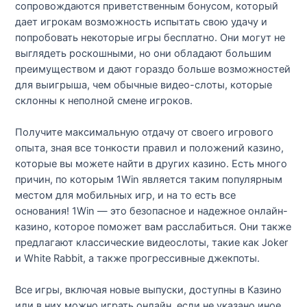
сопровождаются приветственным бонусом, который
дает игрокам возможность испытать свою удачу и
попробовать некоторые игры бесплатно. Они могут не
выглядеть роскошными, но они обладают большим
преимуществом и дают гораздо больше возможностей
для выигрыша, чем обычные видео-слоты, которые
склонны к неполной смене игроков.
Получите максимальную отдачу от своего игрового
опыта, зная все тонкости правил и положений казино,
которые вы можете найти в других казино. Есть много
причин, по которым 1Win является таким популярным
местом для мобильных игр, и на то есть все
основания! 1Win — это безопасное и надежное онлайн-
казино, которое поможет вам расслабиться. Они также
предлагают классические видеослоты, такие как Joker
и White Rabbit, а также прогрессивные джекпоты.
Все игры, включая новые выпуски, доступны в Казино
или в них можно играть онлайн, если не указано иное.