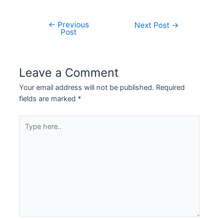
←
Previous
Next Post
→
Post
Leave a Comment
Your email address will not be published.
Required
fields are marked
*
Type
here..