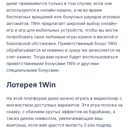
денег применяются только в том случае, если они
используются в онлайн-казино, а не во время
бесплатных вращений или бонусных раундов игровых
автоматов. 1Win предлагает широкий выбор онлайн-
игр и игр для мобильных устройств, чтобы вы могли
попробовать свои любимые игры казино в веселой и
безопасной обстановке. Приветственный бонус 1Win
обрабатывается мгновенно и сразу же зачисляется на
счет казино. Тогда вам нужно будет воспользоваться
приветственными бонусами 1Win и другими
специальными бонусами.
Лотерея 1Win
На этой платформе даже можно играть в видеопокер с
множеством доступных вариантов. Эта игра похожа на
сказку, с обилием крутых эффектов на барабанах, а
также диким символом, увеличивающим ваш
выигрыш, если вам удастся выпасть 5 раз подряд.