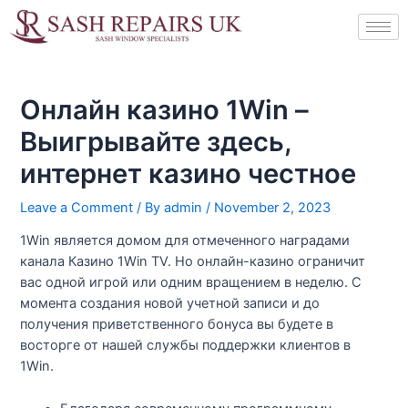
Skip
Post
to
navigation
content
Онлайн казино 1Win –
Выигрывайте здесь,
интернет казино честное
Leave a Comment
/ By
admin
/
November 2, 2023
1Win является домом для отмеченного наградами
канала Казино 1Win TV. Но онлайн-казино ограничит
вас одной игрой или одним вращением в неделю. С
момента создания новой учетной записи и до
получения приветственного бонуса вы будете в
восторге от нашей службы поддержки клиентов в
1Win.