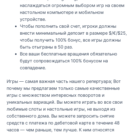
наслаждаться огромным выбором игр на своем
настольном компьютере и мобильном
устройстве.
Чтобы пополнить свой счет, игроки должны
внести минимальный депозит в размере $/€/$25,
чтобы получить 100% бонус, все игры должны
быть отыграны в 50 раз.
Все ваши бесплатные вращения обязательно
будут сопровождаться 100% бонусом на
совпадение.
Игры — самая важная часть нашего репертуара; Вот
почему мы предлагаем только самые качественные
игры с множеством интересных поворотов и
уникальных вариаций. Вы можете играть во все свои
любимые слоты и настольные игры, не выходя из
собственного дома. Вы можете запросить снятие
средств с платежа по дебетовой карте в течение 48
часов — чем раньше, тем лучше. К ним относятся