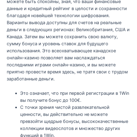
можете быть спокойны, зная, что ваши финансовые
данные и кредитный рейтинг в целости и сохранности
благодаря новейшей технологии шифрования.
Варианты вывода доступны для счетов на реальные
деньги в следующих регионах: Великобритания, США и
Канада. Затем вы можете сохранить свою валюту,
сумму бонуса и уровень ставок для будущего
использования. Это всеохватывающее канадское
онлайн-казино позволяет вам наслаждаться
последними играми онлайн-казино, и вы можете
приятно провести время здесь, не тратя свои с трудом
заработанные деньги.
Это означает, что при первой регистрации в 1Win
вы получите бонус до 100€.
С точки зрения чистой развлекательной
ценности, вы действительно не можете
превзойти щедрые бонусы, высококачественные
коллекции видеослотов и множество других
функций в 1Win.