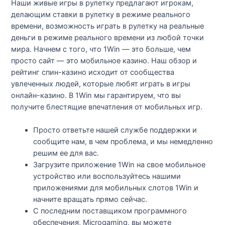
Наши живые игры в рулетку предлагают игрокам,
делающим ставки в рулетку в режиме реального
времени, возможность играть в рулетку на реальные
деньги в режиме реального времени из любой точки
мира. Начнем с того, что 1Win — это больше, чем
просто сайт — это мобильное казино. Наш обзор и
рейтинг спин-казино исходит от сообщества
увлеченных людей, которые любят играть в игры
онлайн-казино. В 1Win мы гарантируем, что вы
получите блестящие впечатления от мобильных игр.
Просто ответьте нашей службе поддержки и
сообщите нам, в чем проблема, и мы немедленно
решим ее для вас.
Загрузите приложение 1Win на свое мобильное
устройство или воспользуйтесь нашими
приложениями для мобильных слотов 1Win и
начните вращать прямо сейчас.
С последним поставщиком программного
обеспечения, Microgaming, вы можете