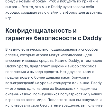
бонусы новым игрокам, чтобы побудить их прийти и
сыграть. Это то, что мы в Daddy чувствовали себя
хорошо, создавая эту онлайн-платформу для азартных
игр.
Конфиденциальность и
гарантия безопасности с Daddy
В казино есть несколько поддерживаемых способов
оплаты, которые игроки могут использовать для
внесения и вывода средств. Казино Daddy, в том числе
Daddy Sports, предлагает широкий выбор способов
пополнения и вывода средств. Нет другого казино,
предлагающего более щедрый пакет бонусов и
вознаграждений на уровне стандарта или выше. Daddy
— это лишь одно из многих безопасных и надежных
онлайн-казино, пользующихся популярностью у наших
игроков со всего мира. После того, как вы получили и
использовали свои бесплатные вращения, вы получите