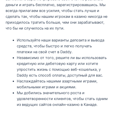
деньги и играть бесплатно, зарегистрировавшись. Мы
всегда прилагаем все усилия, чтобы стать лучше и
сделать так, чтобы нашим игрокам в казино никогда не
приходилось тратить больше, чем они зарабатывают,
что бы ни случилось на их пути.
Используйте наши варианты депозита и вывода
средств, чтобы быстро и легко получать
платежи на свой счет в Daddy.
Независимо от того, решите ли вы использовать
кредитную или дебетовую карту или хотите
упростить жизнь с помощью веб-кошелька, у
Daddy есть способ оплаты, доступный для вас.
Наслаждайтесь нашими азартными играми,
мобильными играми и акциями.
Мы добились значительного роста и
удовлетворенности клиентов, чтобы стать одним
из ведущих сайтов онлайн-казино в Канаде.