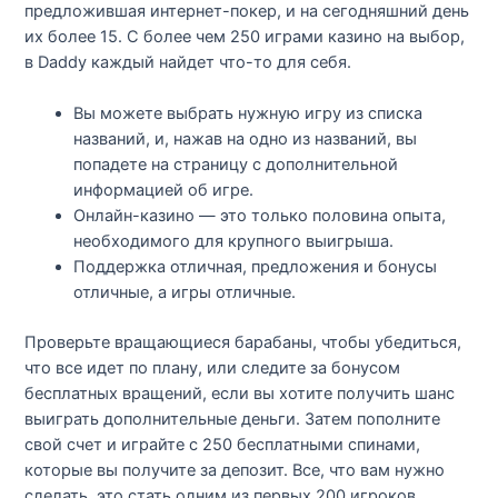
предложившая интернет-покер, и на сегодняшний день
их более 15. С более чем 250 играми казино на выбор,
в Daddy каждый найдет что-то для себя.
Вы можете выбрать нужную игру из списка
названий, и, нажав на одно из названий, вы
попадете на страницу с дополнительной
информацией об игре.
Онлайн-казино — это только половина опыта,
необходимого для крупного выигрыша.
Поддержка отличная, предложения и бонусы
отличные, а игры отличные.
Проверьте вращающиеся барабаны, чтобы убедиться,
что все идет по плану, или следите за бонусом
бесплатных вращений, если вы хотите получить шанс
выиграть дополнительные деньги. Затем пополните
свой счет и играйте с 250 бесплатными спинами,
которые вы получите за депозит. Все, что вам нужно
сделать, это стать одним из первых 200 игроков,