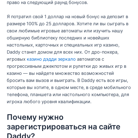
право на следующий раунд бонусов.
Я потратил свой 1 доллар на новый бонус на депозит в
размере 100% до 25 долларов. Хотите ли вы сыграть в
свои любимые игровые автоматы или изучить нашу
обширную библиотеку последних и новейших
настольных, карточных и специальных игр казино,
Daddy станет домом для всех них. От дро-покера,
игровых
казино дэдди зеркало
автоматов с
прогрессивным джекпотом и рулетки до живых игр в
казино — вы найдете множество возможностей
бросить вам вызов и выиграть. В Daddy есть все игры,
которые вы хотите, в одном месте, в среде мобильного
телефона, планшета или настольного компьютера, для
игрока любого уровня квалификации.
Почему нужно
зарегистрироваться на сайте
Daddy?