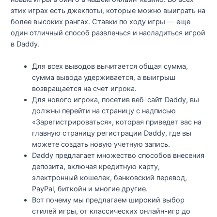
этих играх есть джекпоты, которые можно выиграть на
более высоких рангах. Ставки по ходу игры — еще
один отличный способ развлечься и насладиться игрой
в Daddy.
Для всех выводов вычитается общая сумма,
сумма вывода удерживается, а выигрыш
возвращается на счет игрока.
Для нового игрока, посетив веб-сайт Daddy, вы
должны перейти на страницу с надписью
«Зарегистрироваться», которая приведет вас на
главную страницу регистрации Daddy, где вы
можете создать новую учетную запись.
Daddy предлагает множество способов внесения
депозита, включая кредитную карту,
электронный кошелек, банковский перевод,
PayPal, биткойн и многие другие.
Вот почему мы предлагаем широкий выбор
стилей игры, от классических онлайн-игр до