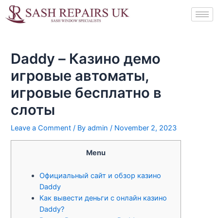
Skip
Post
to
navigation
content
Daddy – Казино демо
игровые автоматы,
игровые бесплатно в
слоты
Leave a Comment
/ By
admin
/
November 2, 2023
Menu
Официальный сайт и обзор казино
Daddy
Как вывести деньги с онлайн казино
Daddy?