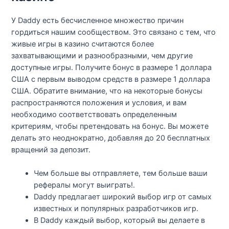
У Daddy есть бесчисленное множество причин
гордиться нашим сообществом. Это связано с тем, что
живые игры в казино считаются более
захватывающими и разнообразными, чем другие
доступные игры. Получите бонус в размере 1 доллара
США с первым выводом средств в размере 1 доллара
США. Обратите внимание, что на некоторые бонусы
распространяются положения и условия, и вам
необходимо соответствовать определенным
критериям, чтобы претендовать на бонус. Вы можете
делать это неоднократно, добавляя до 20 бесплатных
вращений за депозит.
Чем больше вы отправляете, тем больше ваши
рефералы могут выиграть!.
Daddy предлагает широкий выбор игр от самых
известных и популярных разработчиков игр.
В Daddy каждый выбор, который вы делаете в