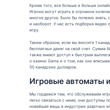
Кроме того, все больше и больше онлай
Игроки могут играть в огромное количе
многое другое. Было бы полезно знать,
и наоборот. У нас есть подборка видео
игру.
Таким образом, если вы вносите 1 кана
бесплатных денег на свой счет. Сумма б
также имеют доступ к быстрым выплата
о казино Gama и о том, как оно вписыв
50 канадских долларов.
Игровые автоматы 
Мы гордимся тем, что обслуживаем игро
легко связаться с ними, они доступны 
новейшая вещь в индустрии азартных иг