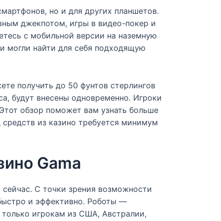
мартфонов, но и для других планшетов.
ивным джекпотом, игры в видео-покер и
аетесь с мобильной версии на наземную
они могли найти для себя подходящую
жете получить до 50 фунтов стерлингов
уса, будут внесены одновременно. Игроки
Этот обзор поможет вам узнать больше
д средств из казино требуется минимум
зино Gama
о сейчас. С точки зрения возможности
 быстро и эффективно. Роботы —
ы только игрокам из США, Австралии,