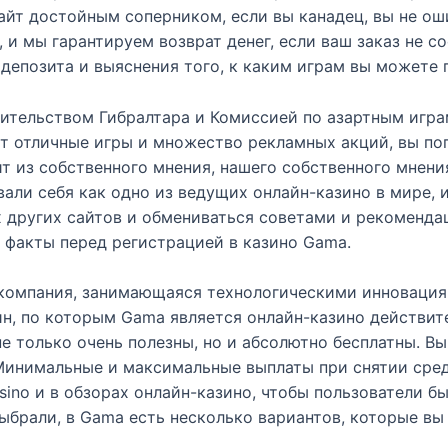
 сайт достойным соперником, если вы канадец, вы не 
 и мы гарантируем возврат денег, если ваш заказ не с
 депозита и выяснения того, к каким играм вы можете 
ительством Гибралтара и Комиссией по азартным играм
ет отличные игры и множество рекламных акций, вы по
т из собственного мнения, нашего собственного мнения
али себя как одно из ведущих онлайн-казино в мире, и
 других сайтов и обмениваться советами и рекомендац
и факты перед регистрацией в казино Gama.
компания, занимающаяся технологическими инноваци
н, по которым Gama является онлайн-казино действите
е только очень полезны, но и абсолютно бесплатны. В
 Минимальные и максимальные выплаты при снятии сред
sino и в обзорах онлайн-казино, чтобы пользователи
выбрали, в Gama есть несколько вариантов, которые в