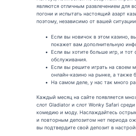
являются отличным развлечением для вс
погони и испытать настоящий азарт каз
поэтому, независимо от вашей ситуации,
Если вы новичок в этом казино, в
покажет вам дополнительную инф
Если вы хотите больше игр, и тот 
обслуживания.
Если вы решите играть на своем
онлайн-казино на рынке, а также 
На самом деле, у нас так много ра
Каждый месяц на сайте появляется множ
слот Gladiator и слот Wonky Safari сре
комедию и моду. Наслаждайтесь острым
и повторным депозитом нет периода ожи
вы подтвердите свой депозит в настрой