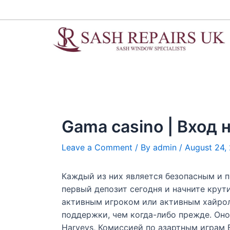
Skip
Post
to
navigation
content
Gama casino | Вход 
Leave a Comment
/ By
admin
/
August 24,
Каждый из них является безопасным и п
первый депозит сегодня и начните крути
активным игроком или активным хайро
поддержки, чем когда-либо прежде. Он
Harveys, Комиссией по азартным играм