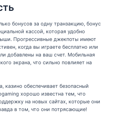
сть
лько бонусов за одну транзакцию, бонус
ециальной кассой, которая удобно
 мыши. Прогрессивные джекпоты имеют
ктивен, когда вы играете бесплатно или
ыли добавлены на ваш счет. Мобильная
кого экрана, что сильно повлияет на
а, казино обеспечивает безопасный
ogaming хорошо известна тем, что
оддержку на новых сайтах, которые они
равда в том, что они потрясающие!