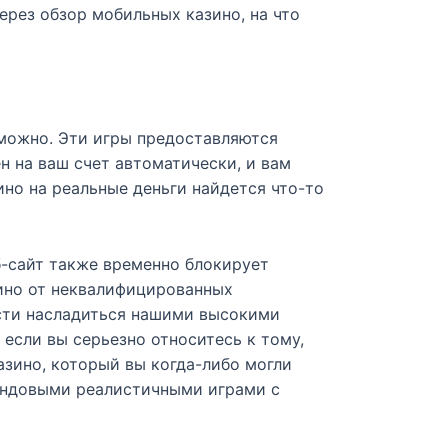
ерез обзор мобильных казино, на что
озможно. Эти игры предоставляются
лен на ваш счет автоматически, и вам
ино на реальные деньги найдется что-то
еб-сайт также временно блокирует
ино от неквалифицированных
сти насладиться нашими высокими
если вы серьезно относитесь к тому,
азино, который вы когда-либо могли
трендовыми реалистичными играми с