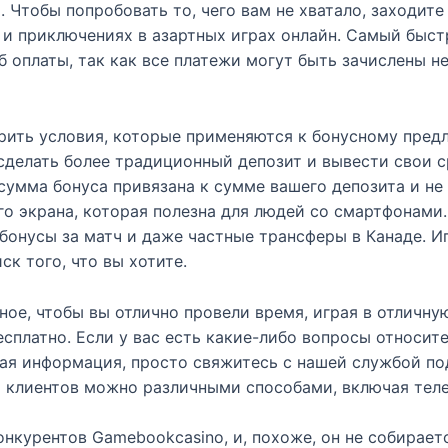
 Чтобы попробовать то, чего вам не хватало, заходите
 и приключениях в азартных играх онлайн. Самый быст
 оплаты, так как все платежи могут быть зачислены н
ерить условия, которые применяются к бонусному пред
 сделать более традиционный депозит и вывести свои с
сумма бонуса привязана к сумме вашего депозита и не 
о экрана, которая полезна для людей со смартфонами.
 бонусы за матч и даже частные трансферы в Канаде. 
ск того, что вы хотите.
ное, чтобы вы отлично провели время, играя в отличну
есплатно. Если у вас есть какие-либо вопросы относит
ная информация, просто свяжитесь с нашей службой по
 клиентов можно различными способами, включая телеф
нкурентов Gamebookcasino, и, похоже, он не собирает