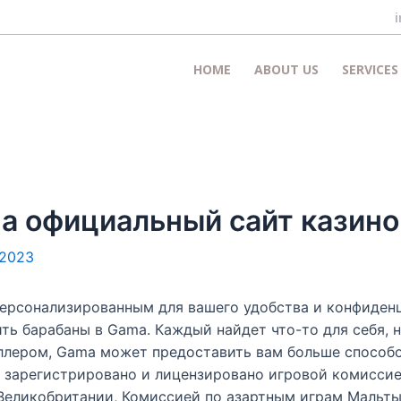
HOME
ABOUT US
SERVICES
на официальный сайт казино
 2023
ерсонализированным для вашего удобства и конфиденц
ть барабаны в Gama. Каждый найдет что-то для себя, н
ллером, Gama может предоставить вам больше способ
о зарегистрировано и лицензировано игровой комиссие
 Великобритании, Комиссией по азартным играм Мальты