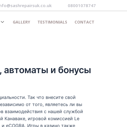
info@sashrepairsuk.co.uk
08001078747
GALLERY
TESTIMONIALS
CONTACT
, автоматы и бонусы
иальности. Так что внесите свой
езависимо от того, являетесь ли вы
ов взаимодействия с нашей службой
й Канаваке, игровой комиссией Le
 и eCOGRA. Игры в казино также