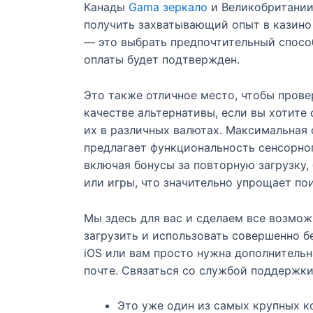
Канады
Gama зеркало
и Великобритании.
получить захватывающий опыт в казино
— это выбрать предпочтительный способ
оплаты будет подтвержден.
Это также отличное место, чтобы пров
качестве альтернативы, если вы хотите
их в различных валютах. Максимальная 
предлагает функциональность сенсорног
включая бонусы за повторную загрузку,
или игры, что значительно упрощает пои
Мы здесь для вас и сделаем все возмож
загрузить и использовать совершенно б
iOS или вам просто нужна дополнитель
почте. Связаться со службой поддержки
Это уже один из самых крупных ко