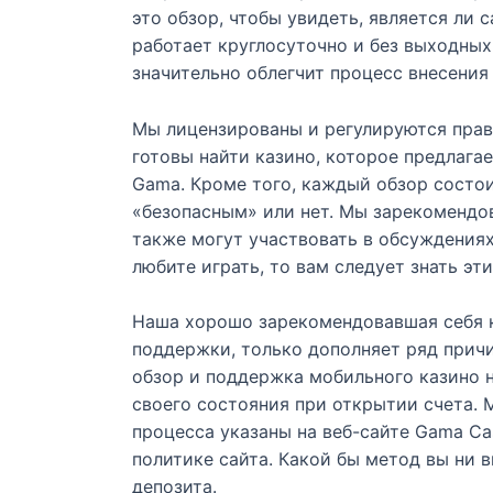
это обзор, чтобы увидеть, является ли
работает круглосуточно и без выходных,
значительно облегчит процесс внесения
Мы лицензированы и регулируются прав
готовы найти казино, которое предлага
Gama. Кроме того, каждый обзор состои
«безопасным» или нет. Мы зарекомендов
также могут участвовать в обсуждениях
любите играть, то вам следует знать эт
Наша хорошо зарекомендовавшая себя 
поддержки, только дополняет ряд причи
обзор и поддержка мобильного казино н
своего состояния при открытии счета.
процесса указаны на веб-сайте Gama Ca
политике сайта. Какой бы метод вы ни 
депозита.