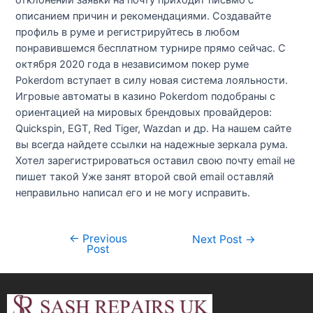
отклонении заявки на почту приходит письмо с
описанием причин и рекомендациями. Создавайте
профиль в руме и регистрируйтесь в любом
понравившемся бесплатном турнире прямо сейчас. С
октября 2020 года в независимом покер руме
Pokerdom вступает в силу новая система лояльности.
Игровые автоматы в казино Pokerdom подобраны с
ориентацией на мировых брендовых провайдеров:
Quickspin, EGT, Red Tiger, Wazdan и др. На нашем сайте
вы всегда найдете ссылки на надежные зеркала рума.
Хотел зарегистрироваться оставил свою почту email не
пишет такой Уже занят второй свой email оставляй
неправильно написал его и не могу исправить.
←
Previous
Next Post
→
Post