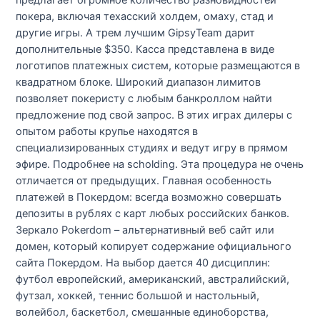
покера, включая техасский холдем, омаху, стад и
другие игры. А трем лучшим GipsyTeam дарит
дополнительные $350. Касса представлена в виде
логотипов платежных систем, которые размещаются в
квадратном блоке. Широкий диапазон лимитов
позволяет покеристу с любым банкроллом найти
предложение под свой запрос. В этих играх дилеры с
опытом работы крупье находятся в
специализированных студиях и ведут игру в прямом
эфире. Подробнее на scholding. Эта процедура не очень
отличается от предыдущих. Главная особенность
платежей в Покердом: всегда возможно совершать
депозиты в рублях с карт любых российских банков.
Зеркало Pokerdom – альтернативный веб сайт или
домен, который копирует содержание официального
сайта Покердом. На выбор дается 40 дисциплин:
футбол европейский, американский, австралийский,
футзал, хоккей, теннис большой и настольный,
волейбол, баскетбол, смешанные единоборства,