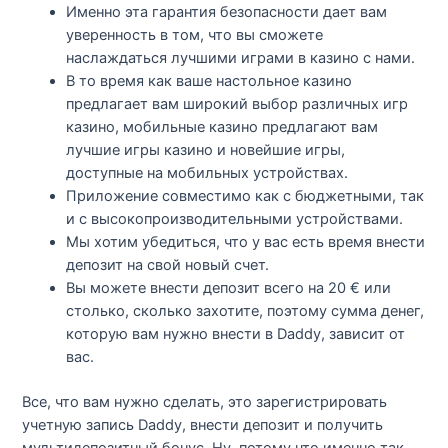
Именно эта гарантия безопасности дает вам
уверенность в том, что вы сможете
наслаждаться лучшими играми в казино с нами.
В то время как ваше настольное казино
предлагает вам широкий выбор различных игр
казино, мобильные казино предлагают вам
лучшие игры казино и новейшие игры,
доступные на мобильных устройствах.
Приложение совместимо как с бюджетными, так
и с высокопроизводительными устройствами.
Мы хотим убедиться, что у вас есть время внести
депозит на свой новый счет.
Вы можете внести депозит всего на 20 € или
столько, сколько захотите, поэтому сумма денег,
которую вам нужно внести в Daddy, зависит от
вас.
Все, что вам нужно сделать, это зарегистрировать
учетную запись Daddy, внести депозит и получить
мультидепозитный бонус. Ну, потому что именно так