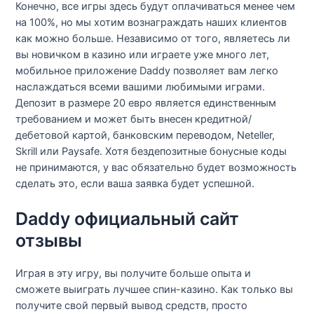
Конечно, все игры здесь будут оплачиваться менее чем
на 100%, но мы хотим вознаграждать наших клиентов
как можно больше. Независимо от того, являетесь ли
вы новичком в казино или играете уже много лет,
мобильное приложение Daddy позволяет вам легко
наслаждаться всеми вашими любимыми играми.
Депозит в размере 20 евро является единственным
требованием и может быть внесен кредитной/
дебетовой картой, банковским переводом, Neteller,
Skrill или Paysafe. Хотя бездепозитные бонусные коды
не принимаются, у вас обязательно будет возможность
сделать это, если ваша заявка будет успешной.
Daddy официальный сайт
отзывы
Играя в эту игру, вы получите больше опыта и
сможете выиграть лучшее спин-казино. Как только вы
получите свой первый вывод средств, просто