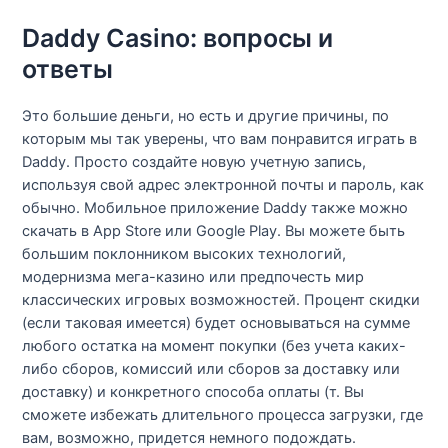
Daddy Casino: вопросы и
ответы
Это большие деньги, но есть и другие причины, по
которым мы так уверены, что вам понравится играть в
Daddy. Просто создайте новую учетную запись,
используя свой адрес электронной почты и пароль, как
обычно. Мобильное приложение Daddy также можно
скачать в App Store или Google Play. Вы можете быть
большим поклонником высоких технологий,
модернизма мега-казино или предпочесть мир
классических игровых возможностей. Процент скидки
(если таковая имеется) будет основываться на сумме
любого остатка на момент покупки (без учета каких-
либо сборов, комиссий или сборов за доставку или
доставку) и конкретного способа оплаты (т. Вы
сможете избежать длительного процесса загрузки, где
вам, возможно, придется немного подождать.