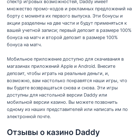
спектр игровых возможностей, Daddy имеет
множество промо-кодов и рекламных предложений на
борту с момента их первого выпуска. Эти бонусы и
акции разделены на две части и будут применяться к
вашей учетной записи; первый депозит в размере 100%
бонуса на матч и второй депозит в размере 100%
бонуса на матч.
Мобильное приложение доступно для скачивания в
магазинах приложений Apple и Android. Внесите
депозит, чтобы играть на реальные деньги, и,
возможно, вам настолько понравятся наши игры, что
вы будете возвращаться снова и снова. Эти игры
доступны для настольной версии Daddy или
мобильной версии казино. Вы можете позвонить
одному из наших представителей или написать им по
электронной почте.
Отзывы о казино Daddy