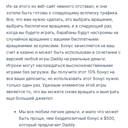
Из-за этого их веб-сайт немного отставал, и они
хотели быть готовы к следующему всплеску трафика.
Все, что вам нужно сделать, это выбрать вращение,
выбрать бесплатное вращение, и в следующий раз,
когда вы будете играть, барабаны будут настроены на
случайное вращение с вашими бесплатными
вращениями за кулисами. Бонус зачисляется на ваш
счет в казино и может быть использован в сочетании с
версией любой игры Daddy на реальные деньги.
Игроки могут наслаждаться высококачественными
играми без загрузки. Вы получите этот 10% бонус на
все ваши депозиты, но использовать этот бонус нужно
только один раз. Удачным элементом этой игры
является то, что вы можете снова вращать и выиграть
еще больший джекпот.
Мы все любим легкие деньги, и мало что может
быть проще, чем бездепозитный бонус в $500,
который предлагает Daddy.