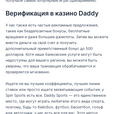
получали самые популярные игры одновременно.
Верификация в казино Daddy
У нас также есть частые рекламные предложения,
такие как бездепозитные бонусы, бесплатные
вращения и даже большие джекпоты. Затем вы можете
внести деньги на свой счет и получить
дополнительный приветственный бонус до 500
долларов. Хотя наши банковские услуги могут быть
недоступны для вашего региона, вы можете быть
уверены, что ваша транзакция обрабатывается и
проверяется мгновенно.
Ищете ли вы лучшие коэффициенты, лучшие линии
ставок или просто ищете захватывающие события, у
Spin Sports есть все. Daddy Sports — это единственное
место, где могут играть любители этого вида спорта,
поэтому, будь то бейсбол, футбол, баскетбол, гольф
или автогонки, у нас есть все для вас. Этот метод