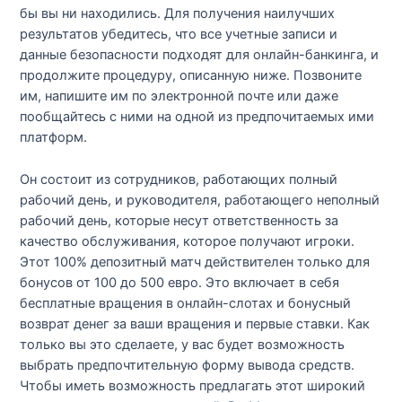
бы вы ни находились. Для получения наилучших
результатов убедитесь, что все учетные записи и
данные безопасности подходят для онлайн-банкинга, и
продолжите процедуру, описанную ниже. Позвоните
им, напишите им по электронной почте или даже
пообщайтесь с ними на одной из предпочитаемых ими
платформ.
Он состоит из сотрудников, работающих полный
рабочий день, и руководителя, работающего неполный
рабочий день, которые несут ответственность за
качество обслуживания, которое получают игроки.
Этот 100% депозитный матч действителен только для
бонусов от 100 до 500 евро. Это включает в себя
бесплатные вращения в онлайн-слотах и бонусный
возврат денег за ваши вращения и первые ставки. Как
только вы это сделаете, у вас будет возможность
выбрать предпочтительную форму вывода средств.
Чтобы иметь возможность предлагать этот широкий