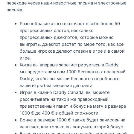
переходе через наши новостные письма и электронные
письма.
Разнообразие этого включает в себя более 50
прогрессивных слотов, несколько
прогрессивных джекпотов, которые можно
выиграть, джекпот растет по мере того, как все
больше игроков делают ставки в игре и в самой
игре.
Когда вы впервые зарегистрируетесь в Daddy,
мы предоставим вам 1000 бесплатных вращений
Daddy, чтобы вы могли бесплатно опробовать
наши игры без внесения депозита!
Играя в казино Daddy Canada, вы можете
рассчитывать на такой же превосходный
приветственный пакет и бонус на матч в размере
1000 € до 400 € в общей сложности.
Бонус в размере 1000 € также будет зачислен на
ваш счет, как только вы получите второй бонус.
Взгляните на все простые способы получить свой