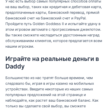
У нас есть выбор самых популярных способов оплаты
на ваш выбор, таких как кредитная и дебетовая карта,
предоплаченные карты, банковский перевод, прямой
банковский счет на банковский счет и PayPal.
Пройдите путь Golden Goddess II и испытайте удачу в
этом игровом автомате с прогрессивным джекпотом.
Вы также сможете насладиться удостоенным наград
обслуживанием клиентов, которое предлагается всем
нашим игрокам.
Играйте на реальные деньги в
Daddy
Большинство из нас тратят больше времени, чем
следовало бы, играя в игры казино на мобильных
устройствах. Введите некоторые из наших самых
популярных предложений на этой странице и
наблюдайте, как растет ваш банковский баланс. Как
только вы сделаете свой выбор, вы сможете