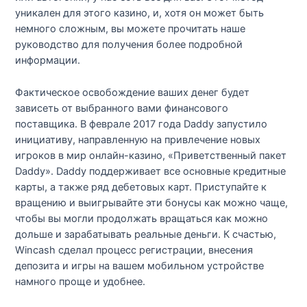
уникален для этого казино, и, хотя он может быть
немного сложным, вы можете прочитать наше
руководство для получения более подробной
информации.
Фактическое освобождение ваших денег будет
зависеть от выбранного вами финансового
поставщика. В феврале 2017 года Daddy запустило
инициативу, направленную на привлечение новых
игроков в мир онлайн-казино, «Приветственный пакет
Daddy». Daddy поддерживает все основные кредитные
карты, а также ряд дебетовых карт. Приступайте к
вращению и выигрывайте эти бонусы как можно чаще,
чтобы вы могли продолжать вращаться как можно
дольше и зарабатывать реальные деньги. К счастью,
Wincash сделал процесс регистрации, внесения
депозита и игры на вашем мобильном устройстве
намного проще и удобнее.