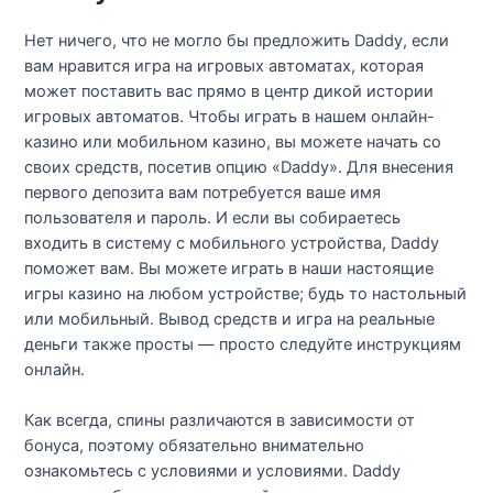
Нет ничего, что не могло бы предложить Daddy, если
вам нравится игра на игровых автоматах, которая
может поставить вас прямо в центр дикой истории
игровых автоматов. Чтобы играть в нашем онлайн-
казино или мобильном казино, вы можете начать со
своих средств, посетив опцию «Daddy». Для внесения
первого депозита вам потребуется ваше имя
пользователя и пароль. И если вы собираетесь
входить в систему с мобильного устройства, Daddy
поможет вам. Вы можете играть в наши настоящие
игры казино на любом устройстве; будь то настольный
или мобильный. Вывод средств и игра на реальные
деньги также просты — просто следуйте инструкциям
онлайн.
Как всегда, спины различаются в зависимости от
бонуса, поэтому обязательно внимательно
ознакомьтесь с условиями и условиями. Daddy