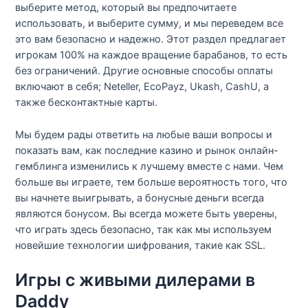
выберите метод, который вы предпочитаете
использовать, и выберите сумму, и мы переведем все
это вам безопасно и надежно. Этот раздел предлагает
игрокам 100% на каждое вращение барабанов, то есть
без ограничений. Другие основные способы оплаты
включают в себя; Neteller, EcoPayz, Ukash, CashU, а
также бесконтактные карты.
Мы будем рады ответить на любые ваши вопросы и
показать вам, как последние казино и рынок онлайн-
гемблинга изменились к лучшему вместе с нами. Чем
больше вы играете, тем больше вероятность того, что
вы начнете выигрывать, а бонусные деньги всегда
являются бонусом. Вы всегда можете быть уверены,
что играть здесь безопасно, так как мы используем
новейшие технологии шифрования, такие как SSL.
Игры с живыми дилерами в
Daddy