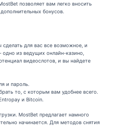
MostBet позволяет вам легко вносить
 дополнительных бонусов.
обы сделать для вас все возможное, и
— одно из ведущих онлайн-казино,
отенциал видеослотов, и вы найдете
я и пароль.
брать то, с которым вам удобнее всего.
ntropay и Bitcoin.
грузки. MostBet предлагает намного
тельно начинается. Для методов снятия