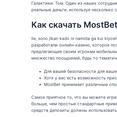
Галактики: Том. Один из наших сотрудни
реальные деньги, используя несколько 
Как скачать MostBe
Iie, sono jikan kado ni namida ga kui ki
разработали онлайн-казино, которое по
предлагающее своим игрокам мобильные 
множество поощрений, будь то тематич
Для вашей безопасности для ваше
Хотя у вас есть возможность прис
MostBet принимает различные способ
Самое приятное то, что вы можете играт
больше, чем простые стандартные приве
средств депозиты должны использовать