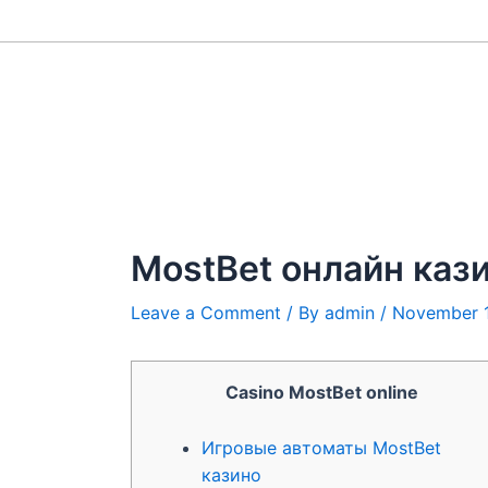
Skip
Post
to
navigation
content
MostBet онлайн кази
Leave a Comment
/ By
admin
/
November 1
Casino MostBet online
Игровые автоматы MostBet
казино