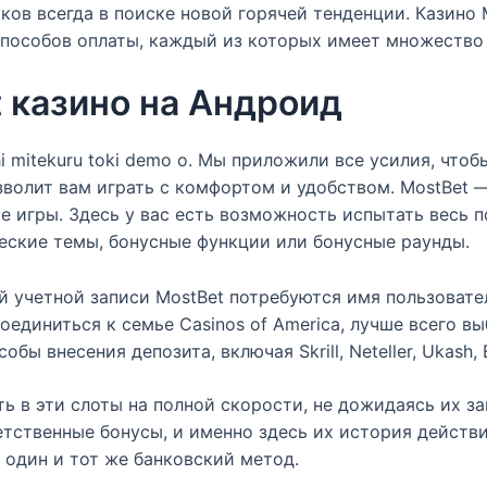
ков всегда в поиске новой горячей тенденции. Казино 
способов оплаты, каждый из которых имеет множество
t казино на Андроид
yoshi mitekuru toki demo o. Мы приложили все усилия, чт
зволит вам играть с комфортом и удобством. MostBet 
игры. Здесь у вас есть возможность испытать весь п
еские темы, бонусные функции или бонусные раунды.
й учетной записи MostBet потребуются имя пользовател
оединиться к семье Casinos of America, лучше всего вы
ы внесения депозита, включая Skrill, Neteller, Ukash, E
ь в эти слоты на полной скорости, не дожидаясь их за
тственные бонусы, и именно здесь их история действи
 один и тот же банковский метод.