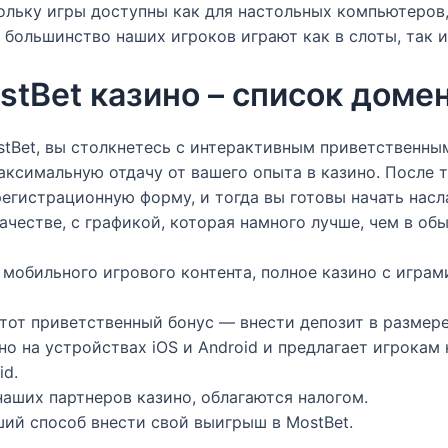
ольку игры доступны как для настольных компьютеров,
 большинство наших игроков играют как в слоты, так и
stBet казино – список доме
ostBet, вы столкнетесь с интерактивным приветственны
максимальную отдачу от вашего опыта в казино. После т
регистрационную форму, и тогда вы готовы начать нас
ачестве, с графикой, которая намного лучше, чем в об
обильного игрового контента, полное казино с играм
тот приветственный бонус — внести депозит в размере
о на устройствах iOS и Android и предлагает игрокам н
id.
наших партнеров казино, облагаются налогом.
ший способ внести свой выигрыш в MostBet.