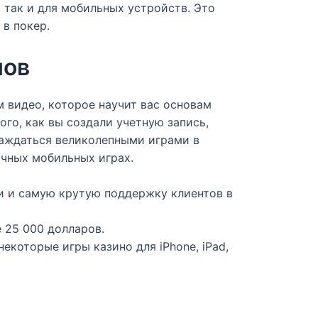
 так и для мобильных устройств. Это
 в покер.
нов
м видео, которое научит вас основам
ого, как вы создали учетную запись,
лаждаться великолепными играми в
ычных мобильных играх.
и и самую крутую поддержку клиентов в
 25 000 долларов.
екоторые игры казино для iPhone, iPad,