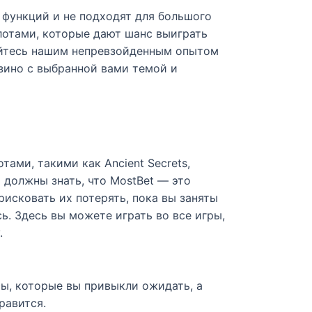
 функций и не подходят для большого
лотами, которые дают шанс выиграть
айтесь нашим непревзойденным опытом
зино с выбранной вами темой и
ами, такими как Ancient Secrets,
вы должны знать, что MostBet — это
рисковать их потерять, пока вы заняты
ь. Здесь вы можете играть во все игры,
.
сы, которые вы привыкли ожидать, а
равится.