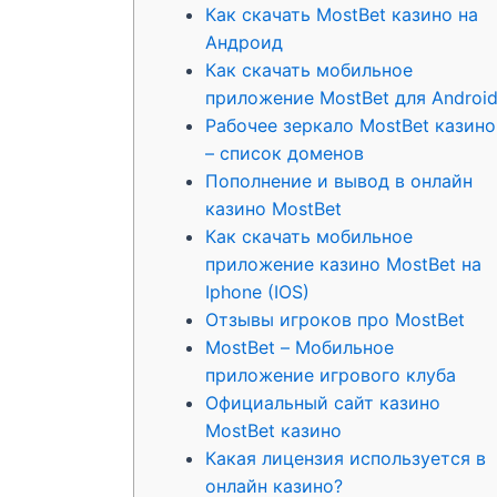
Как скачать MostBet казино на
Андроид
Как скачать мобильное
приложение MostBet для Androi
Рабочее зеркало MostBet казино
– список доменов
Пополнение и вывод в онлайн
казино MostBet
Как скачать мобильное
приложение казино MostBet на
Iphone (IOS)
Отзывы игроков про MostBet
MostBet – Мобильное
приложение игрового клуба
Официальный сайт казино
MostBet казино
Какая лицензия используется в
онлайн казино?