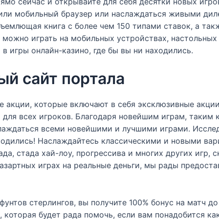
рямо сейчас и открывайте для себя десятки новых игр
или мобильный браузер или наслаждаться живыми дил
ъемлющая книга с более чем 150 типами ставок, а та
о можно играть на мобильных устройствах, настольных
в игры онлайн-казино, где бы вы ни находились.
ый сайт портала
е акции, которые включают в себя эксклюзивные акции
ля всех игроков. Благодаря новейшим играм, таким ка
слаждаться всеми новейшими и лучшими играми. Исслед
аходились! Наслаждайтесь классическими и новыми вар
ада, стада хай-лоу, прогрессива и многих других игр, 
азартных играх на реальные деньги, мы рады предост
 фунтов стерлингов, вы получите 100% бонус на матч до
, которая будет рада помочь, если вам понадобится ка