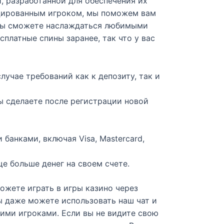
, разработанной для обеспечения их
ицированным игроком, мы поможем вам
е, вы сможете наслаждаться любимыми
платные спины заранее, так что у вас
лучае требований как к депозиту, так и
ы сделаете после регистрации новой
анками, включая Visa, Mastercard,
ще больше денег на своем счете.
ожете играть в игры казино через
ы даже можете использовать наш чат и
ими игроками. Если вы не видите свою