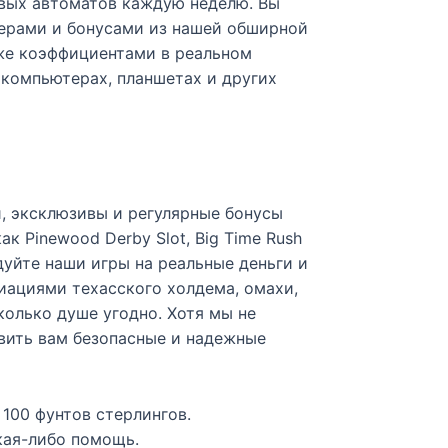
овых автоматов каждую неделю. Вы
ерами и бонусами из нашей обширной
кже коэффициентами в реальном
 компьютерах, планшетах и других
, эксклюзивы и регулярные бонусы
к Pinewood Derby Slot, Big Time Rush
уйте наши игры на реальные деньги и
иациями техасского холдема, омахи,
сколько душе угодно. Хотя мы не
авить вам безопасные и надежные
 100 фунтов стерлингов.
кая-либо помощь.