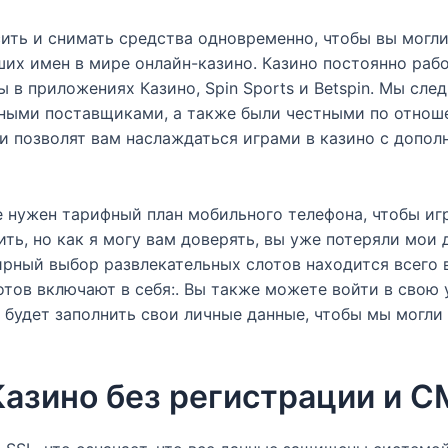
ить и снимать средства одновременно, чтобы вы могли
их имен в мире онлайн-казино. Казино постоянно рабо
 в приложениях Казино, Spin Sports и Betspin. Мы сле
ными поставщиками, а также были честными по отнош
 и позволят вам наслаждаться играми в казино с допо
е нужен тарифный план мобильного телефона, чтобы игр
ть, но как я могу вам доверять, вы уже потеряли мои д
рный выбор развлекательных слотов находится всего в
отов включают в себя:. Вы также можете войти в свою 
о будет заполнить свои личные данные, чтобы мы могл
азино без регистрации и 