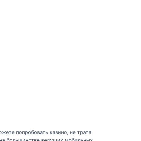
ожете попробовать казино, не тратя
 на большинстве ведущих мобильных