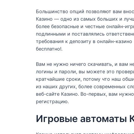
Большинство опций позволяют вам внос
Казино — одно из самых больших и лучш
более безопасные и честные онлайн-игры
подлинными и поставлялись ответствен
требования к депозиту в онлайн-казино
бесплатно!.
Вам не нужно ничего скачивать, и вам н
логины и пароли, вы можете это провери
кратчайшие сроки, потому что наш обши
из наших других, более современных сл
веб-сайте Казино. Во-первых, вам нужн
регистрацию.
Игровые автоматы К