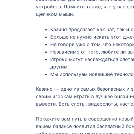
устройств. Помните также, что у вас е
щелчком мыши.
Казино предлагает как чат, так и
Больше не нужно искать этот джек
Не говоря уже о том, что некото
Независимо от того, любите ли вы
Игроки могут наслаждаться слота
другим.
Мы используем новейшие техноло
Казино — одно из самых безопасных и 
своим игрокам играть в лучшее онлайн-
вывести. Есть слоты, видеослоты, насто
Покажите вам путь в совершенно новый 
вашем балансе появится бесплатный бону
либо вопросы, вы можете воспользоват