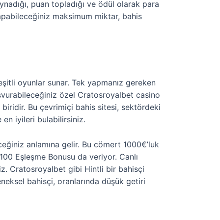
oynadığı, puan topladığı ve ödül olarak para
 yapabileceğiniz maksimum miktar, bahis
çeşitli oyunlar sunar. Tek yapmanız gereken
şvurabileceğiniz özel Cratosroyalbet casino
iridir. Bu çevrimiçi bahis sitesi, sektördeki
n iyileri bulabilirsiniz.
eceğiniz anlamına gelir. Bu cömert 1000€’luk
%100 Eşleşme Bonusu da veriyor. Canlı
z. Cratosroyalbet gibi Hintli bir bahisçi
eneksel bahisçi, oranlarında düşük getiri