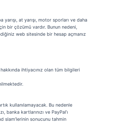
a yarışı, at yarışı, motor sporları ve daha
için bir çözümü vardır. Bunun nedeni,
tediğiniz web sitesinde bir hesap açmanız
 hakkında ihtiyacınız olan tüm bilgileri
ilmektedir.
artık kullanılamayacak. Bu nedenle
zı, banka kartlarınızı ve PayPal’ı
and slam’lerinin sonucunu tahmin