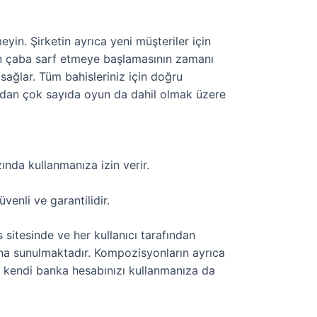
in. Şirketin ayrıca yeni müşteriler için
çin çaba sarf etmeye başlamasının zamanı
sağlar. Tüm bahisleriniz için doğru
lardan çok sayıda oyun da dahil olmak üzere
ında kullanmanıza izin verir.
enli ve garantilidir.
itesinde ve her kullanıcı tarafından
rına sunulmaktadır. Kompozisyonların ayrıca
an kendi banka hesabınızı kullanmanıza da