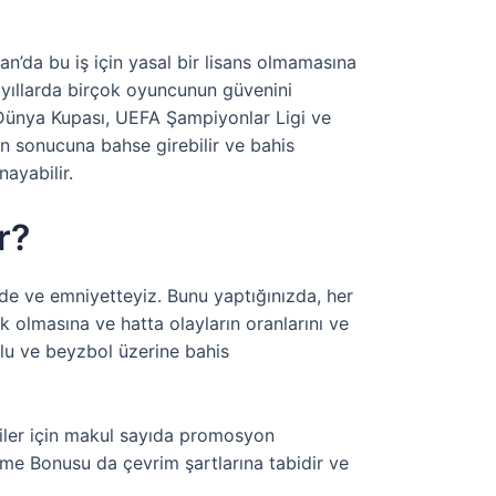
an’da bu iş için yasal bir lisans olmamasına
 yıllarda birçok oyuncunun güvenini
FA Dünya Kupası, UEFA Şampiyonlar Ligi ve
ın sonucuna bahse girebilir ve bahis
ayabilir.
r?
e ve emniyetteyiz. Bunu yaptığınızda, her
k olmasına ve hatta olayların oranlarını ve
olu ve beyzbol üzerine bahis
isçiler için makul sayıda promosyon
eşme Bonusu da çevrim şartlarına tabidir ve