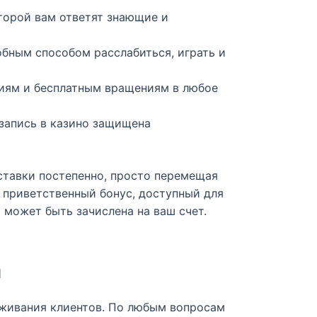
торой вам ответят знающие и
обным способом расслабиться, играть и
ниям и бесплатным вращениям в любое
 запись в казино защищена
 ставки постепенно, просто перемещая
 приветственный бонус, доступный для
 может быть зачислена на ваш счет.
а
уживания клиентов. По любым вопросам