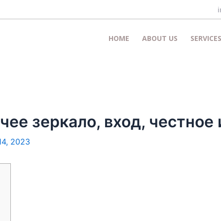
HOME
ABOUT US
SERVICE
чее зеркало, вход, честное
4, 2023