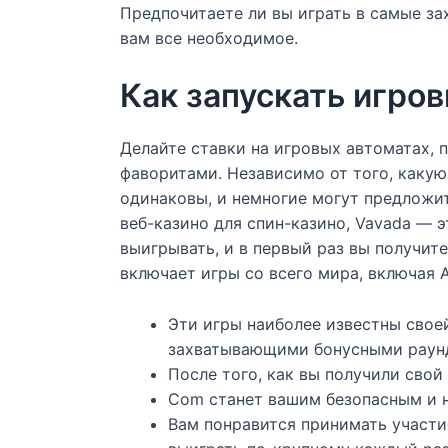
Предпочитаете ли вы играть в самые з
вам все необходимое.
Как запускать игро
Делайте ставки на игровых автоматах, 
фаворитами. Независимо от того, какую
одинаковы, и немногие могут предложи
веб-казино для спин-казино, Vavada — 
выигрывать, и в первый раз вы получит
включает игры со всего мира, включая 
Эти игры наиболее известны свое
захватывающими бонусными раун
После того, как вы получили свой
Com станет вашим безопасным и 
Вам понравится принимать участи