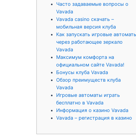
Часто задаваемые вопросы о
Vavada
Vavada casino скачать –
мобильная версия клуба
Как запускать игровые автомат
через работающее зеркало
Vavada
Максимум комфорта на
официальном сайте Vavada!
Бонусы клуба Vavada
Обзор преимуществ клуба
Vavada
Игровые автоматы играть
бесплатно в Vavada
Информация о казино Vavada
Vavada – регистрация в казино