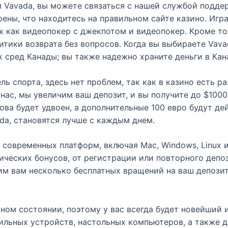
 Vavada, вы можете связаться с нашей службой подде
ены, что находитесь на правильном сайте казино. Игра
их как видеопокер с джекпотом и видеопокер. Кроме т
ики возврата без вопросов. Когда вы выбираете Vavad
сред Канады; вы также надежно храните деньги в Кан
ль спорта, здесь нет проблем, так как в казино есть р
 нас, мы увеличим ваш депозит, и вы получите до $1000
ва будет удвоен, а дополнительные 100 евро будут дей
da, становятся лучше с каждым днем.
а современных платформ, включая Mac, Windows, Linux 
ческих бонусов, от регистрации или повторного депоз
м вам несколько бесплатных вращений на ваш депозит
ном состоянии, поэтому у вас всегда будет новейший 
ильных устройств, настольных компьютеров, а также д