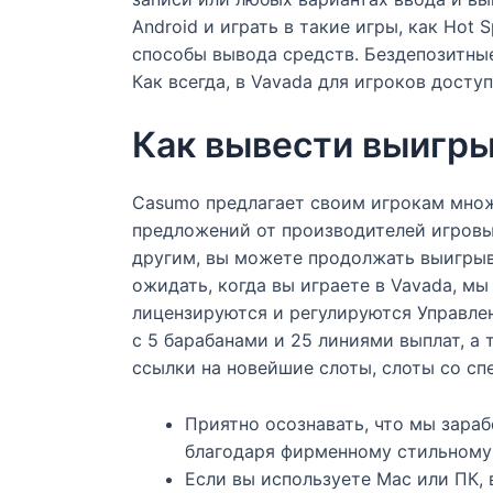
Android и играть в такие игры, как Hot 
способы вывода средств. Бездепозитные
Как всегда, в Vavada для игроков дост
Как вывести выигры
Casumo предлагает своим игрокам мно
предложений от производителей игровы
другим, вы можете продолжать выигрыва
ожидать, когда вы играете в Vavada, мы
лицензируются и регулируются Управле
с 5 барабанами и 25 линиями выплат, а
ссылки на новейшие слоты, слоты со сп
Приятно осознавать, что мы зара
благодаря фирменному стильному
Если вы используете Mac или ПК, 