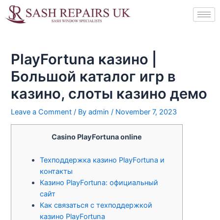
Skip
Post
to
navigation
content
PlayFortuna казино |
Большой каталог игр в
казино, слоты казино демо
Leave a Comment
/ By
admin
/
November 7, 2023
Casino PlayFortuna online
Техподдержка казино PlayFortuna и
контакты
Казино PlayFortuna: официальный
сайт
Как связаться с техподдержкой
казино PlayFortuna