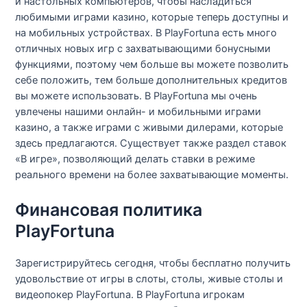
и настольных компьютеров, чтобы насладиться
любимыми играми казино, которые теперь доступны и
на мобильных устройствах. В PlayFortuna есть много
отличных новых игр с захватывающими бонусными
функциями, поэтому чем больше вы можете позволить
себе положить, тем больше дополнительных кредитов
вы можете использовать. В PlayFortuna мы очень
увлечены нашими онлайн- и мобильными играми
казино, а также играми с живыми дилерами, которые
здесь предлагаются. Существует также раздел ставок
«В игре», позволяющий делать ставки в режиме
реального времени на более захватывающие моменты.
Финансовая политика
PlayFortuna
Зарегистрируйтесь сегодня, чтобы бесплатно получить
удовольствие от игры в слоты, столы, живые столы и
видеопокер PlayFortuna. В PlayFortuna игрокам