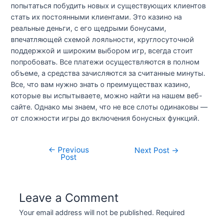
попытаться побудить новых и существующих клиентов
стать их постоянными клиентами. Это казино на
реальные деньги, с его щедрыми бонусами,
впечатляющей схемой лояльности, круглосуточной
поддержкой и широким выбором игр, всегда стоит
попробовать. Все платежи осуществляются в полном
объеме, а средства зачисляются за считанные минуты.
Все, что вам нужно знать о преимуществах казино,
которые вы испытываете, можно найти на нашем веб-
сайте. Однако мы знаем, что не все слоты одинаковы —
от сложности игры до включения бонусных функций.
←
Previous
Next Post
→
Post
Leave a Comment
Your email address will not be published.
Required