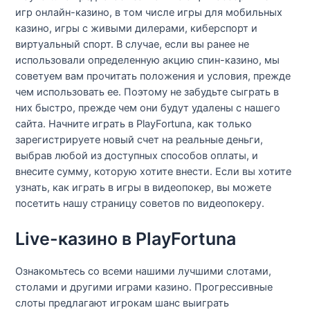
игр онлайн-казино, в том числе игры для мобильных
казино, игры с живыми дилерами, киберспорт и
виртуальный спорт. В случае, если вы ранее не
использовали определенную акцию спин-казино, мы
советуем вам прочитать положения и условия, прежде
чем использовать ее. Поэтому не забудьте сыграть в
них быстро, прежде чем они будут удалены с нашего
сайта. Начните играть в PlayFortuna, как только
зарегистрируете новый счет на реальные деньги,
выбрав любой из доступных способов оплаты, и
внесите сумму, которую хотите внести. Если вы хотите
узнать, как играть в игры в видеопокер, вы можете
посетить нашу страницу советов по видеопокеру.
Live-казино в PlayFortuna
Ознакомьтесь со всеми нашими лучшими слотами,
столами и другими играми казино. Прогрессивные
слоты предлагают игрокам шанс выиграть