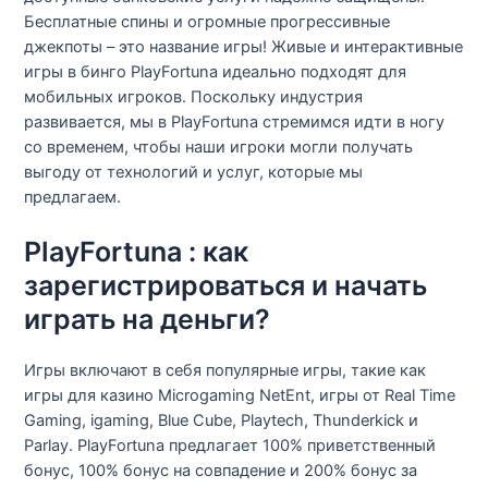
Бесплатные спины и огромные прогрессивные
джекпоты – это название игры! Живые и интерактивные
игры в бинго PlayFortuna идеально подходят для
мобильных игроков. Поскольку индустрия
развивается, мы в PlayFortuna стремимся идти в ногу
со временем, чтобы наши игроки могли получать
выгоду от технологий и услуг, которые мы
предлагаем.
PlayFortuna : как
зарегистрироваться и начать
играть на деньги?
Игры включают в себя популярные игры, такие как
игры для казино Microgaming NetEnt, игры от Real Time
Gaming, igaming, Blue Cube, Playtech, Thunderkick и
Parlay. PlayFortuna предлагает 100% приветственный
бонус, 100% бонус на совпадение и 200% бонус за