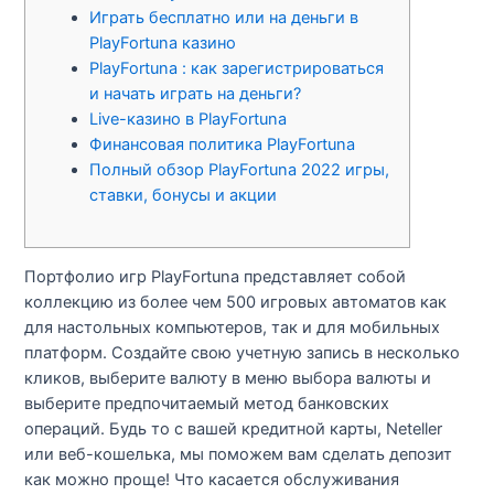
Играть бесплатно или на деньги в
PlayFortuna казино
PlayFortuna : как зарегистрироваться
и начать играть на деньги?
Live-казино в PlayFortuna
Финансовая политика PlayFortuna
Полный обзор PlayFortuna 2022 игры,
ставки, бонусы и акции
Портфолио игр PlayFortuna представляет собой
коллекцию из более чем 500 игровых автоматов как
для настольных компьютеров, так и для мобильных
платформ. Создайте свою учетную запись в несколько
кликов, выберите валюту в меню выбора валюты и
выберите предпочитаемый метод банковских
операций. Будь то с вашей кредитной карты, Neteller
или веб-кошелька, мы поможем вам сделать депозит
как можно проще! Что касается обслуживания