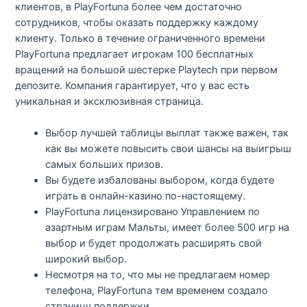
клиентов, в PlayFortuna более чем достаточно
сотрудников, чтобы оказать поддержку каждому
клиенту. Только в течение ограниченного времени
PlayFortuna предлагает игрокам 100 бесплатных
вращений на большой шестерке Playtech при первом
депозите. Компания гарантирует, что у вас есть
уникальная и эксклюзивная страница.
Выбор лучшей таблицы выплат также важен, так
как вы можете повысить свои шансы на выигрыш
самых больших призов.
Вы будете избалованы выбором, когда будете
играть в онлайн-казино по-настоящему.
PlayFortuna лицензировано Управлением по
азартным играм Мальты, имеет более 500 игр на
выбор и будет продолжать расширять свой
широкий выбор.
Несмотря на то, что мы не предлагаем номер
телефона, PlayFortuna тем временем создало
страницу поддержки.