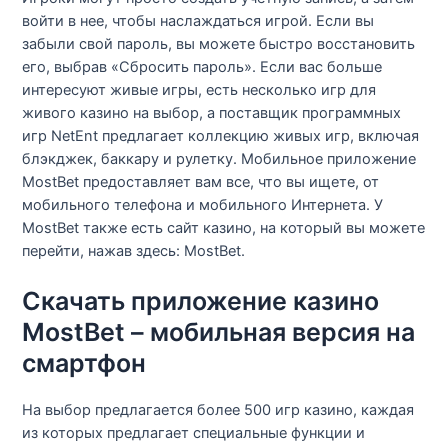
войти в нее, чтобы наслаждаться игрой. Если вы
забыли свой пароль, вы можете быстро восстановить
его, выбрав «Сбросить пароль». Если вас больше
интересуют живые игры, есть несколько игр для
живого казино на выбор, а поставщик программных
игр NetEnt предлагает коллекцию живых игр, включая
блэкджек, баккару и рулетку. Мобильное приложение
MostBet предоставляет вам все, что вы ищете, от
мобильного телефона и мобильного Интернета. У
MostBet также есть сайт казино, на который вы можете
перейти, нажав здесь: MostBet.
Скачать приложение казино
MostBet – мобильная версия на
смартфон
На выбор предлагается более 500 игр казино, каждая
из которых предлагает специальные функции и