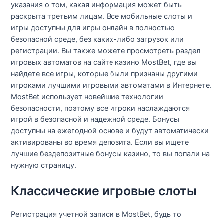
указания о том, какая информация может быть
раскрыта третьим лицам. Все мобильные слоты и
игры доступны для игры онлайн в полностью
безопасной среде, без каких-либо загрузок или
регистрации. Вы также можете просмотреть раздел
игровых автоматов на сайте казино MostBet, где вы
найдете все игры, которые были признаны другими
игроками лучшими игровыми автоматами в Интернете.
MostBet использует новейшие технологии
безопасности, поэтому все игроки наслаждаются
игрой в безопасной и надежной среде. Бонусы
доступны на ежегодной основе и будут автоматически
активированы во время депозита. Если вы ищете
лучшие бездепозитные бонусы казино, то вы попали на
нужную страницу.
Классические игровые слоты
Регистрация учетной записи в MostBet, будь то