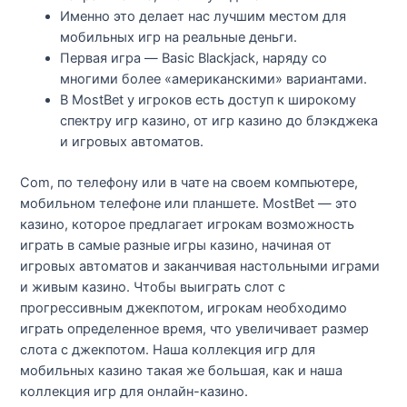
Именно это делает нас лучшим местом для
мобильных игр на реальные деньги.
Первая игра — Basic Blackjack, наряду со
многими более «американскими» вариантами.
В MostBet у игроков есть доступ к широкому
спектру игр казино, от игр казино до блэкджека
и игровых автоматов.
Com, по телефону или в чате на своем компьютере,
мобильном телефоне или планшете. MostBet — это
казино, которое предлагает игрокам возможность
играть в самые разные игры казино, начиная от
игровых автоматов и заканчивая настольными играми
и живым казино. Чтобы выиграть слот с
прогрессивным джекпотом, игрокам необходимо
играть определенное время, что увеличивает размер
слота с джекпотом. Наша коллекция игр для
мобильных казино такая же большая, как и наша
коллекция игр для онлайн-казино.