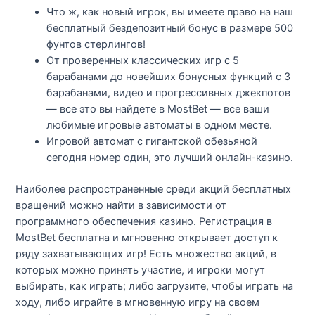
Что ж, как новый игрок, вы имеете право на наш
бесплатный бездепозитный бонус в размере 500
фунтов стерлингов!
От проверенных классических игр с 5
барабанами до новейших бонусных функций с 3
барабанами, видео и прогрессивных джекпотов
— все это вы найдете в MostBet — все ваши
любимые игровые автоматы в одном месте.
Игровой автомат с гигантской обезьяной
сегодня номер один, это лучший онлайн-казино.
Наиболее распространенные среди акций бесплатных
вращений можно найти в зависимости от
программного обеспечения казино. Регистрация в
MostBet бесплатна и мгновенно открывает доступ к
ряду захватывающих игр! Есть множество акций, в
которых можно принять участие, и игроки могут
выбирать, как играть; либо загрузите, чтобы играть на
ходу, либо играйте в мгновенную игру на своем