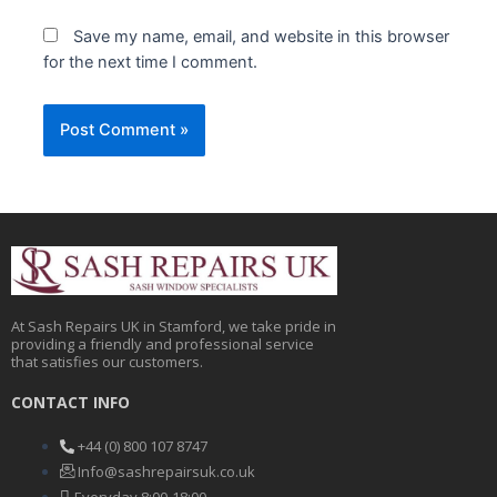
Save my name, email, and website in this browser
for the next time I comment.
At Sash Repairs UK in Stamford, we take pride in
providing a friendly and professional service
that satisfies our customers.
CONTACT INFO
+44 (0) 800 107 8747
Info@sashrepairsuk.co.uk