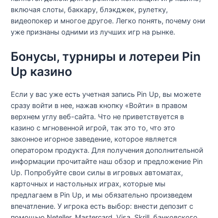
включая слоты, баккару, блэкджек, рулетку,
видеопокер и многое другое. Легко понять, почему они
уже признаны одними из лучших игр на рынке.
Бонусы, турниры и лотереи Pin
Up казино
Если у вас уже есть учетная запись Pin Up, вы можете
сразу войти в нее, нажав кнопку «Войти» в правом
верхнем углу веб-сайта. Что не приветствуется в
казино с мгновенной игрой, так это то, что это
законное игорное заведение, которое является
оператором продукта. Для получения дополнительной
информации прочитайте наш обзор и предложение Pin
Up. Попробуйте свои силы в игровых автоматах,
карточных и настольных играх, которые мы
предлагаем в Pin Up, и мы обязательно произведем
впечатление. У игрока есть выбор: внести депозит с
помощью Neteller, Mastercard, Visa, Skrill, банковского