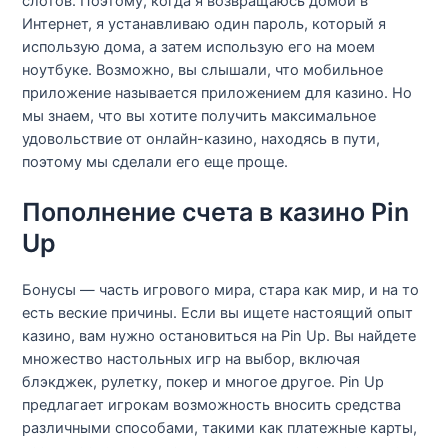
слотов. Поэтому, когда я возвращаюсь домой в
Интернет, я устанавливаю один пароль, который я
использую дома, а затем использую его на моем
ноутбуке. Возможно, вы слышали, что мобильное
приложение называется приложением для казино. Но
мы знаем, что вы хотите получить максимальное
удовольствие от онлайн-казино, находясь в пути,
поэтому мы сделали его еще проще.
Пополнение счета в казино Pin
Up
Бонусы — часть игрового мира, стара как мир, и на то
есть веские причины. Если вы ищете настоящий опыт
казино, вам нужно остановиться на Pin Up. Вы найдете
множество настольных игр на выбор, включая
блэкджек, рулетку, покер и многое другое. Pin Up
предлагает игрокам возможность вносить средства
различными способами, такими как платежные карты,