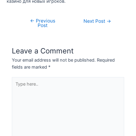
казино для новых игроков.
←
Previous
Next Post
→
Post
Leave a Comment
Your email address will not be published.
Required
fields are marked
*
Type
here..