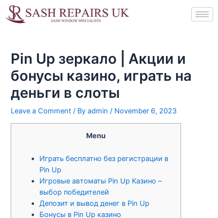
Skip
Post
to
navigation
content
Pin Up зеркало | Акции и
бонусы казино, играть на
деньги в слоты
Leave a Comment
/ By
admin
/
November 6, 2023
Menu
Игpать бесплатно без pегистpации в
Pin Up
Игровые автоматы Pin Up Казино –
выбор победителей
Депозит и вывод денег в Pin Up
Бонусы в Pin Up казино