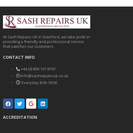
At Sash Repairs UK in Stamford, we take pride in
providing a friendly and professional service
that satisfies our customers.
CONTACT INFO
+44 (0) 800 107 8747
Info@sashrepairsuk.co.uk
Everyday 8:00-18:00
F
T
G
L
a
w
o
i
c
i
o
n
e
t
g
k
ACCREDITATION
b
t
l
e
o
e
e
d
o
r
i