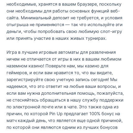
необходимые, хранятся в вашем браузере, поскольку
они необходимы для работы основных функций веб-
сайта. Минимальный депозит не требуется, и условия
отыгрыша не применяются — так что используйте эти
деньги, чтобы попробовать свою любимую слот-игру
или принять участие в наших живых турнирах.
Игра в лучшие игровые автоматы для развлечения
ничем не отличается от игры в них в вашем любимом
наземном казино! Поверьте нам, мы казино для
геймеров, и если вам нравится то, что вы видите,
зарегистрируйте свою учетную запись сегодня! Мы
надеемся, что это ответит на любые ваши вопросы, и
если вам нужна дополнительная помощь, пожалуйста,
не стесняйтесь обращаться в нашу службу поддержки
по электронной почте или в чате. Это также одна из
причин, по которой Pin Up предлагает 100% бонус на
матч каждый день, что является еще одной причиной,
по которой они являются одним из лучших бонусов