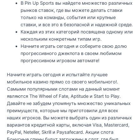
В Pin Up Sports вы найдете множество различных
рынков ставок, где вы можете делать ставки
только на команды, события или крупные
ставки, и все это в безопасной и надежной среде.
Каждая из этих категорий посвящена одному или
нескольким конкретным типам игр.
Начните играть сегодня и соберите свою долю
прогрессивного джекпота в своем любимом
прогрессивном игровом автомате!
Начните играть сегодня и испытайте лучшее
мобильное казино прямо со своего мобильного!.
Самыми популярными слотами на данный момент
являются The Wheel of Fate, Aptitude и Start to Play.
Давайте не забудем упомянуть множество уникальных
преимуществ, которые мы приготовили для всех
наших игроков. Вы можете выбрать один из различных
вариантов кредитной карты, включая Visa, Mastercard,
PayPal, Neteller, Skrill и Paysafecard. Акции слота
Бонусные спины будут загружены в слот, где был