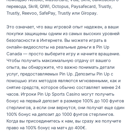
перевода, Skrill, QIWI, Octopus, Paysafecard, Trustly,
Trustly, Reevoo, SafePay, Trustly или Giropay.
Это означает, что ваш игровой опыт надежен, а ваши
покупки защищены одним из самых высоких уровней
безопасности в Интернете. Вы можете играть в
онлайн-видеослоты на реальные деньги в Pin Up
Canada — просто выберите игру и начните вращение.
Чтобы получить максимальную отдачу от вашего
опыта, вы обнаружите, что важно понимать детали
услуг, предоставляемых Pin Up. Депозиты Pin Up с
помощью этих методов являются мгновенными, как и
снятие средств, которое обычно составляет менее 24
часов. Игроки Pin Up Sports Casino могут получить
бонус на первый депозит в размере 100% до 100 фунтов
стерлингов, а если они вернутся, они получат еще один
100% бонус на депозит до 1000 фунтов стерлингов.
Когда вы присоединитесь к нам, вы сразу же получите
право на 100% бонус на матч до 400€.