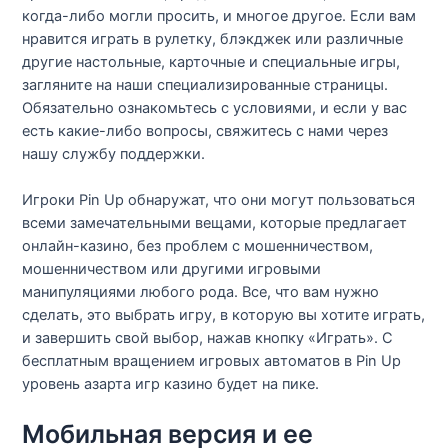
когда-либо могли просить, и многое другое. Если вам
нравится играть в рулетку, блэкджек или различные
другие настольные, карточные и специальные игры,
загляните на наши специализированные страницы.
Обязательно ознакомьтесь с условиями, и если у вас
есть какие-либо вопросы, свяжитесь с нами через
нашу службу поддержки.
Игроки Pin Up обнаружат, что они могут пользоваться
всеми замечательными вещами, которые предлагает
онлайн-казино, без проблем с мошенничеством,
мошенничеством или другими игровыми
манипуляциями любого рода. Все, что вам нужно
сделать, это выбрать игру, в которую вы хотите играть,
и завершить свой выбор, нажав кнопку «Играть». С
бесплатным вращением игровых автоматов в Pin Up
уровень азарта игр казино будет на пике.
Мобильная версия и ее