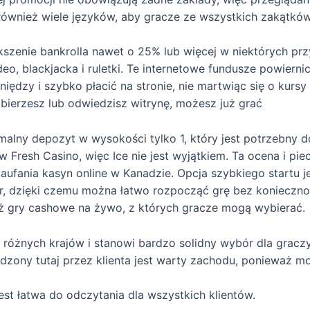
również wiele języków, aby gracze ze wszystkich zakątków 
szenie bankrolla nawet o 25% lub więcej w niektórych prz
o, blackjacka i ruletki. Te internetowe fundusze powiern
iędzy i szybko płacić na stronie, nie martwiąc się o kursy
bierzesz lub odwiedzisz witrynę, możesz już grać
alny depozyt w wysokości tylko 1, który jest potrzebny d
 Fresh Casino, więc Ice nie jest wyjątkiem. Ta ocena i piec
aufania kasyn online w Kanadzie. Opcja szybkiego startu j
ier, dzięki czemu można łatwo rozpocząć grę bez konieczno
ież gry cashowe na żywo, z których gracze mogą wybierać.
różnych krajów i stanowi bardzo solidny wybór dla graczy
ędzony tutaj przez klienta jest warty zachodu, ponieważ 
jest łatwa do odczytania dla wszystkich klientów.