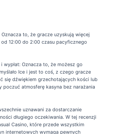
k. Oznacza to, że gracze uzyskują więcej
na od 12:00 do 2:00 czasu pacyficznego
 i wypłat: Oznacza to, że możesz go
myślało Ice i jest to coś, z czego gracze
ć się dźwiękiem grzechotających kości lub
aby poczuć atmosferę kasyna bez narażania
powszechnie uznawani za dostarczanie
ności długiego oczekiwania. W tej recenzji
asual Casino, które przede wszystkim
itryn internetowych wymaga pewnych