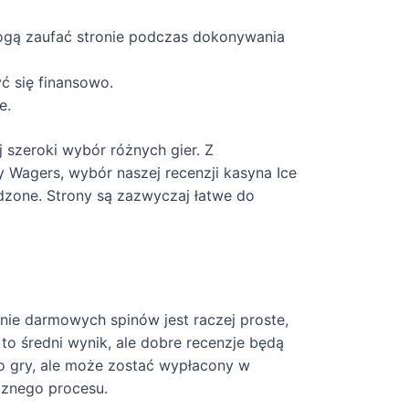
mogą zaufać stronie podczas dokonywania
ć się finansowo.
e.
j szeroki wybór różnych gier. Z
y Wagers, wybór naszej recenzji kasyna Ice
dzone. Strony są zazwyczaj łatwe do
nie darmowych spinów jest raczej proste,
o średni wynik, ale dobre recenzje będą
do gry, ale może zostać wypłacony w
cznego procesu.