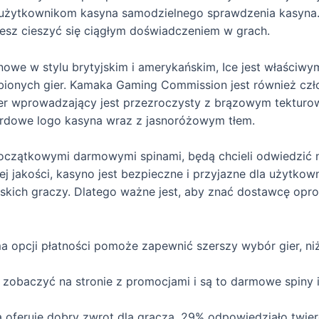
ć użytkownikom kasyna samodzielnego sprawdzenia kasyna. 
sz cieszyć się ciągłym doświadczeniem w grach.
ynowe w stylu brytyjskim i amerykańskim, Ice jest właściw
ubionych gier. Kamaka Gaming Commission jest również czł
ner wprowadzający jest przezroczysty z brązowym tekturow
ardowe logo kasyna wraz z jasnoróżowym tłem.
oczątkowymi darmowymi spinami, będą chcieli odwiedzić n
iej jakości, kasyno jest bezpieczne i przyjazne dla użytkown
jskich graczy. Dlatego ważne jest, aby znać dostawcę opr
 opcji płatności pomoże zapewnić szerszy wybór gier, niż
 zobaczyć na stronie z promocjami i są to darmowe spiny 
 oferuje dobry zwrot dla gracza, 29% odpowiedziało twier