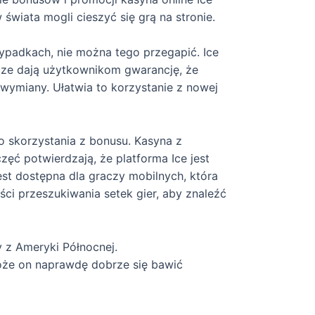
świata mogli cieszyć się grą na stronie.
ypadkach, nie można tego przegapić. Ice
icze dają użytkownikom gwarancję, że
 wymiany. Ułatwia to korzystanie z nowej
o skorzystania z bonusu. Kasyna z
zęć potwierdzają, że platforma Ice jest
est dostępna dla graczy mobilnych, która
ści przeszukiwania setek gier, aby znaleźć
 z Ameryki Północnej.
może on naprawdę dobrze się bawić