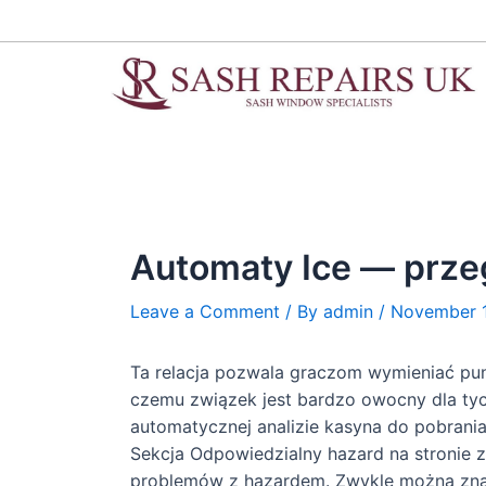
Skip
Post
to
navigation
content
Automaty Ice — prze
Leave a Comment
/ By
admin
/
November 1
Ta relacja pozwala graczom wymieniać pun
czemu związek jest bardzo owocny dla tyc
automatycznej analizie kasyna do pobrania
Sekcja Odpowiedzialny hazard na stronie
problemów z hazardem. Zwykle można znale