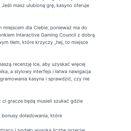
Jeśli masz ulubioną grę, kasyno oferuje
ym miejscem dla Ciebie, ponieważ ma do
onkiem Interactive Gaming Council z dobrą
ym tłem, które krzyczy „hej, to miejsce
aszą recenzję Ice, aby uzyskać więcej
ika, a stylowy interfejs i łatwa nawigacja
ogramowania kasyna i sprawdzić, czy nie
 ci gracze będą musieli szukać gdzie
i bonusy doładowania, które
dząco i podało wysoką liczbę przeciw.