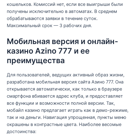
кошельков. Комиссий нет, если все выигрыши были
получены исключительно в автоматах. В среднем
обрабатываются заявки в течение суток.
Максимальный срок — 3 рабочих дня.
Мобильная версия и онлайн-
казино Azino 777 и ее
преимущества
Для пользователей, ведущих активный образ жизни,
разработана мобильная версия сайта Азино 777. Она
открывается автоматически, как только в браузере
смартфона вбивается адрес клуба, и предоставляет
все функции и возможности полной версии. Так,
мобайл казино предлагает играть как в демо-режиме,
так и на деньги. Навигация упрощенная, пункты меню
окрашены в контрастные цвета. Наиболее весомые
достоинства: