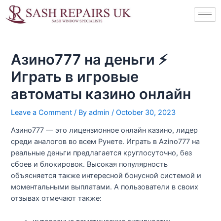
Skip
Post
to
navigation
content
Азино777 на деньги ⚡️
Играть в игровые
автоматы казино онлайн
Leave a Comment
/ By
admin
/
October 30, 2023
Азино777 — это лицензионное онлайн казино, лидер
среди аналогов во всем Рунете. Играть в Azino777 на
реальные деньги предлагается круглосуточно, без
сбоев и блокировок. Высокая популярность
объясняется также интересной бонусной системой и
моментальными выплатами. А пользователи в своих
отзывах отмечают также: