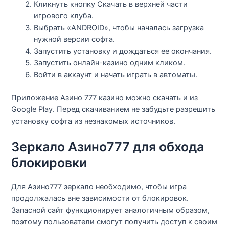
Кликнуть кнопку Скачать в верхней части
игрового клуба.
Выбрать «ANDROID», чтобы началась загрузка
нужной версии софта.
Запустить установку и дождаться ее окончания.
Запустить онлайн-казино одним кликом.
Войти в аккаунт и начать играть в автоматы.
Приложение Азино 777 казино можно скачать и из
Google Play. Перед скачиванием не забудьте разрешить
установку софта из незнакомых источников.
Зеркало Азино777 для обхода
блокировки
Для Азино777 зеркало необходимо, чтобы игра
продолжалась вне зависимости от блокировок.
Запасной сайт функционирует аналогичным образом,
поэтому пользователи смогут получить доступ к своим