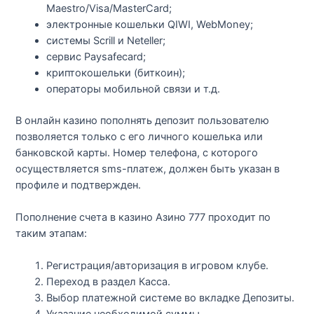
Maestro/Visa/MasterCard;
электронные кошельки QIWI, WebMoney;
системы Scrill и Neteller;
сервис Paysafecard;
криптокошельки (биткоин);
операторы мобильной связи и т.д.
В онлайн казино пополнять депозит пользователю
позволяется только с его личного кошелька или
банковской карты. Номер телефона, с которого
осуществляется sms-платеж, должен быть указан в
профиле и подтвержден.
Пополнение счета в казино Азино 777 проходит по
таким этапам:
Регистрация/авторизация в игровом клубе.
Переход в раздел Касса.
Выбор платежной системе во вкладке Депозиты.