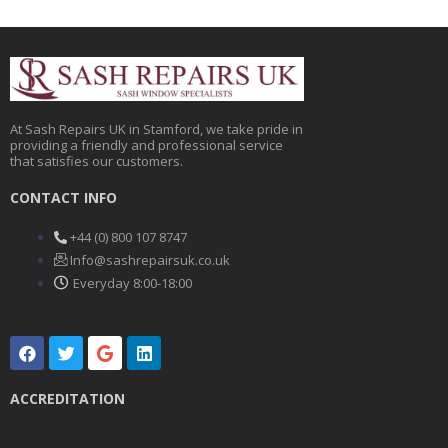
At Sash Repairs UK in Stamford, we take pride in
providing a friendly and professional service
that satisfies our customers.
CONTACT INFO
+44 (0) 800 107 8747
Info@sashrepairsuk.co.uk
Everyday 8:00-18:00
F
T
G
L
a
w
o
i
c
i
o
n
e
t
g
k
ACCREDITATION
b
t
l
e
o
e
e
d
o
r
i