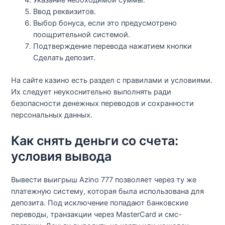
Указание необходимой суммы.
Ввод реквизитов.
Выбор бонуса, если это предусмотрено
поощрительной системой.
Подтверждение перевода нажатием кнопки
Сделать депозит.
На сайте казино есть раздел с правилами и условиями.
Их следует неукоснительно выполнять ради
безопасности денежных переводов и сохранности
персональных данных.
Как снять деньги со счета:
условия вывода
Вывести выигрыш Azino 777 позволяет через ту же
платежную систему, которая была использована для
депозита. Под исключение попадают банковские
переводы, транзакции через MasterCard и смс-