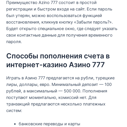
Преимущество Azino 777 состоит в простой
регистрации и быстром входе на сайт. Если пароль
был утерян, можно воспользоваться функцией
восстановления, кликнув кнопку «Забыли пароль?».
Будет открыто специальное окно, где следует указать
свои контактные данные для получения временного
пароля.
Способы пополнения счета в
интернет-казино Азино 777
Играть в Азино 777 предлагается на рубли, турецкие
лиры, доллары, евро. Минимальный депозит — 100
рублей, а максимальный — 500 000. Пополнения
поступают моментально, комиссий нет. Для
транзакций предлагаются несколько платежных
систем:
банковские переводы и карты