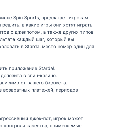
числе Spin Sports, предлагает игрокам
решить, в какие игры они хотят играть,
тов с джекпотом, а также других типов
ультате каждый шаг, который вы
аловать в Starda, место номер один для
ть приложение Starda!.
депозита в спин-казино.
зависимо от вашего бюджета.
ез возвратных платежей, периодов
огрессивный джек-пот, игрок может
ты контроля качества, применяемые