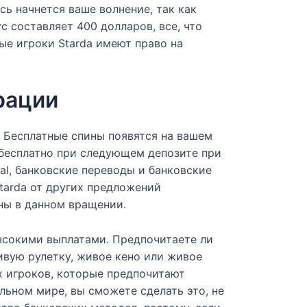
ь начнется ваше волнение, так как
с составляет 400 долларов, все, что
ые игроки Starda имеют право на
рации
. Бесплатные спины появятся на вашем
р бесплатно при следующем депозите при
al, банковские переводы и банковские
Starda от других предложений
вны в данном вращении.
высокими выплатами. Предпочитаете ли
ивую рулетку, живое кено или живое
ех игроков, которые предпочитают
льном мире, вы сможете сделать это, не