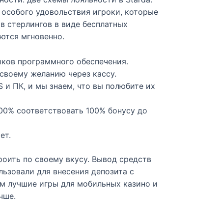
 особого удовольствия игроки, которые
в стерлингов в виде бесплатных
аются мгновенно.
иков программного обеспечения.
 своему желанию через кассу.
 и ПК, и мы знаем, что вы полюбите их
 100% соответствовать 100% бонусу до
ет.
оить по своему вкусу. Вывод средств
ьзовали для внесения депозита с
м лучшие игры для мобильных казино и
чше.