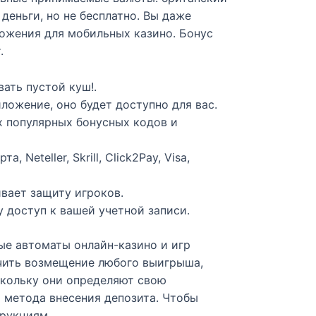
деньги, но не бесплатно. Вы даже
ожения для мобильных казино. Бонус
.
ать пустой куш!.
ложение, оно будет доступно для вас.
х популярных бонусных кодов и
eteller, Skrill, Click2Pay, Visa,
вает защиту игроков.
у доступ к вашей учетной записи.
ые автоматы онлайн-казино и игр
учить возмещение любого выигрыша,
оскольку они определяют свою
 метода внесения депозита. Чтобы
трукциям.