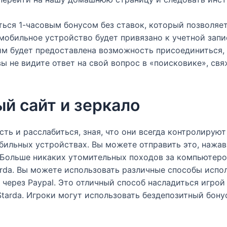
ься 1-часовым бонусом без ставок, который позволяет
мобильное устройство будет привязано к учетной запис
 им будет предоставлена возможность присоединиться,
ы не видите ответ на свой вопрос в «поисковике», свя
й сайт и зеркало
есть и расслабиться, зная, что они всегда контролируют
обильных устройствах. Вы можете отправить это, нажав
 Больше никаких утомительных походов за компьютеро
arda. Вы можете использовать различные способы испол
 через Paypal. Это отличный способ насладиться игро
Starda. Игроки могут использовать бездепозитный бону