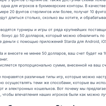
 одна для игроков в букмекерские конторы. В качестве
ере 20 фунтов стерлингов или более, получат 10 фунто
дут длиться столько, сколько вы хотите, и обрабатыв
роводятся турниры и игры от ряда крупнейших поставщ
й бонус до 50 долларов, который можно обналичить по
е деньги с помощью приложений Starda для Android, iOS
da и внесете не менее 50 долларов, ваш счет будет на
енег.
исляется пропорционально сумме, внесенной на ваш сч
 понравятся различные типы игр, которые можно настр
но осуществлять теми же способами, которые вы испол
рт и электронных кошельков. Вот почему мы предлагае
, чтобы впечатления наших игроков были как можно лу