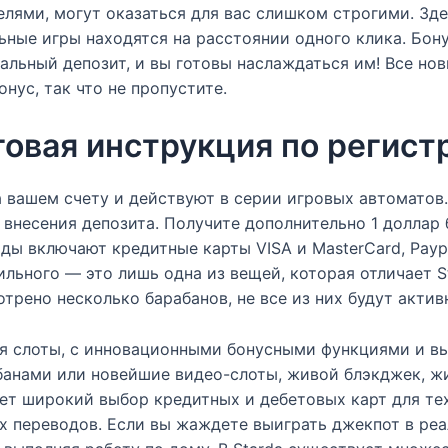
ями, могут оказаться для вас слишком строгими. Здес
ьные игры находятся на расстоянии одного клика. Бону
альный депозит, и вы готовы наслаждаться им! Все нов
нус, так что не пропустите.
говая инструкция по регист
 вашем счету и действуют в серии игровых автоматов
е внесения депозита. Получите дополнительно 1 долла
ы включают кредитные карты VISA и MasterCard, Payp
бильного — это лишь одна из вещей, которая отличает 
отрено несколько барабанов, не все из них будут акти
чая слоты, с инновационными бонусными функциями и 
банами или новейшие видео-слоты, живой блэкджек, ж
агает широкий выбор кредитных и дебетовых карт для т
 переводов. Если вы жаждете выиграть джекпот в реа