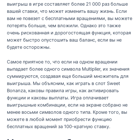
выигрыш в игре составляет более 21 000 раз больше
вашей ставки, что может изменить вашу жизнь. Если
вам не повезет с бесплатными вращениями, вы можете
потерять больше, чем вложили. Однако это также
очень рискованная и дорогостоящая функция, которая
может быстро опустошить ваш баланс, если вы не
будете осторожны.
Самое приятное то, что если на одном вращении
выпадает более одного символа Multiplier, их значения
суммируются, создавая еще больший множитель для
выигрыша. Мы объясним, как играть в слот Sweet
Bonanza, каковы правила игры, как активировать
функции и каковы выплаты. Игра оплачивает
выигрышные комбинации, если на экране собрано не
менее восьми символов одного типа. Кроме того, вы
можете в любой момент приобрести функцию
бесплатных вращений за 100-кратную ставку.