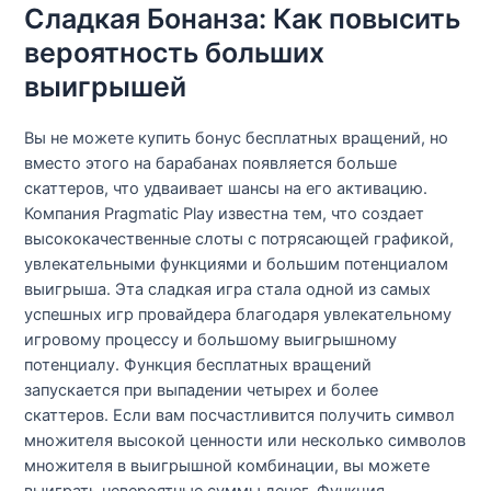
Сладкая Бонанза: Как повысить
вероятность больших
выигрышей
Вы не можете купить бонус бесплатных вращений, но
вместо этого на барабанах появляется больше
скаттеров, что удваивает шансы на его активацию.
Компания Pragmatic Play известна тем, что создает
высококачественные слоты с потрясающей графикой,
увлекательными функциями и большим потенциалом
выигрыша. Эта сладкая игра стала одной из самых
успешных игр провайдера благодаря увлекательному
игровому процессу и большому выигрышному
потенциалу. Функция бесплатных вращений
запускается при выпадении четырех и более
скаттеров. Если вам посчастливится получить символ
множителя высокой ценности или несколько символов
множителя в выигрышной комбинации, вы можете
выиграть невероятные суммы денег. Функция