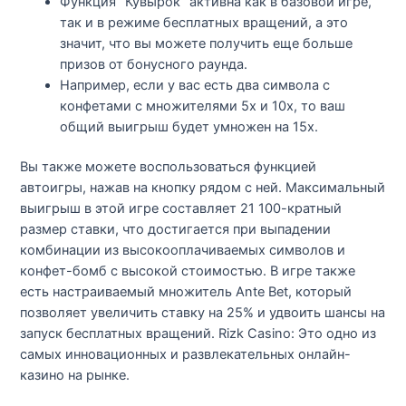
Функция “Кувырок” активна как в базовой игре,
так и в режиме бесплатных вращений, а это
значит, что вы можете получить еще больше
призов от бонусного раунда.
Например, если у вас есть два символа с
конфетами с множителями 5x и 10x, то ваш
общий выигрыш будет умножен на 15x.
Вы также можете воспользоваться функцией
автоигры, нажав на кнопку рядом с ней. Максимальный
выигрыш в этой игре составляет 21 100-кратный
размер ставки, что достигается при выпадении
комбинации из высокооплачиваемых символов и
конфет-бомб с высокой стоимостью. В игре также
есть настраиваемый множитель Ante Bet, который
позволяет увеличить ставку на 25% и удвоить шансы на
запуск бесплатных вращений. Rizk Casino: Это одно из
самых инновационных и развлекательных онлайн-
казино на рынке.