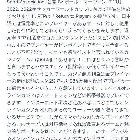
Sport Association. 公開 By ポール・マーヴィン, 7 11月
2022. 2022年サッカーワールドカップに向けて準備を進め
ております！. RTPは「Return to Player」の略語です。日本
語では還元率と言いプレイヤーがあるゲームに対して使用
したお金に対してどれくらい戻ってくるかを表します。還
元率 RTP は通常何百万回のラウンドまたはスピンで計算さ
れますのでプレイヤーがピンポイントで当たりを予測する
ことが不可能です。それでも業界ベストと言われているカ
ジノゲームには98%まであります！これはどういう意味か
と言いますとハウスエッジ（控除率）が低くプレイヤーに
とって良いということです。カジノ側の利益は全プレイヤ
ーの賭け総額の大体2%であり98%が勝ち配当でプレイヤー
に還元されるということを意味しています。. モバイルオン
ラインカジノはスマートフォンなどの携帯機器でプレイで
きます。インターネット環境さえあればいつどこでもオン
ラインカジノが利用できるのでユーザーが段々増えてきて
いるサービスです。ながらスマホならぬながらプレイがで
きるこのサービスは対応機器であれば数百あるゲームと魅
力的なボーナスを選ぶことができます。このサービスがあ
るオンラインカジノはほとんどのウィンドウズ、アンドロ