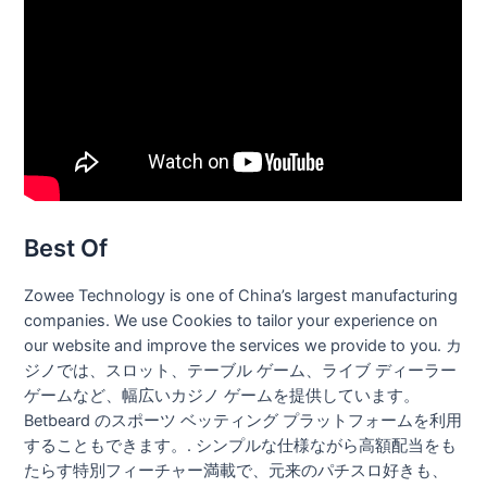
Best Of
Zowee Technology is one of China’s largest manufacturing
companies. We use Cookies to tailor your experience on
our website and improve the services we provide to you. カ
ジノでは、スロット、テーブル ゲーム、ライブ ディーラー
ゲームなど、幅広いカジノ ゲームを提供しています。
Betbeard のスポーツ ベッティング プラットフォームを利用
することもできます。. シンプルな仕様ながら高額配当をも
たらす特別フィーチャー満載で、元来のパチスロ好きも、