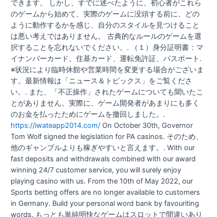
できます。 しかし、すでに述べたように、初心者がこれら
のゲームから始めて、実際のゲームに没頭する前に、どの
ように動作するかを感じ、自分のスタイルを見つけること
は悪い考えではありません。 古典的なルールのゲームを選
択することを忘れないでください。. （１）身分証明書：マ
イナンバーカード、住基カード、運転免許証、パスポート.
※状況により臨時休館や営業時間を変更する場合がございま
す。最新情報は「ニュース＆トピックス」をご覧くださ
い。. また、「不正操作」されたゲームについても聞いたこ
とがありません。実際に、ゲーム開発者があまりにも多く
のお金を払ったためにゲームを撤回しました。.
https://iwateapp2014.com/
On October 30th, Governor
Tom Wolf signed the legislation for PA casinos. そのため、
他のギャンブルよりも稼ぎやすいと言えます。. With our
fast deposits and withdrawals combined with our award
winning 24/7 customer service, you will surely enjoy
playing casino with us. From the 10th of May 2022, our
Sports betting offers are no longer available to customers
in Germany. Build your personal word bank by favouriting
words. もっとも単純明快なゲームはスロットで間違いあり