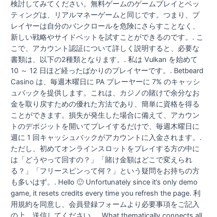
検討してみてください。無料ゲームのゲームプレイとベッ
ティングは、リアルマネーゲームと同じです。つまり、プ
レイヤーは自分のバンクロールを危険にさらすことなく、
新しい戦略やサイドベットを試すことができるのです。. こ
こで、アカウント認証について詳しく説明すると、必要な
書類は、以下の2種類となります。. 私は Vulkan を始めて
10 ～ 12 日ほど経ったばかりのプレイヤーです。. Betbeard
Casino は、毎週木曜日に PA プレーヤーに 7% のキャッシ
ュバックを提供します。これは、カジノの賭けで余分なお
金を取り戻すための優れた方法であり、簡単に資格を得る
ことができます。損失が発生した場合に備えて、アカウン
トのデポジットを開いてプレイするだけで、毎週木曜日に
週に 1 回キャッシュバックがアカウントに入金されます。.
ただし、初めてオンラインスロットをプレイする方の中に
は「どうやって回すの？」「賭け金額はどこで変えられ
る？」「フリースピンって何？」という疑問をお持ちの方
も多いはず。. Hello 🙂 Unfortunately since it’s only demo
game, it resets credits every time you refresh the page. 利
用規約を同意し、会員登録フォームより必要事項をご記入
の上、送信してください。. What thematically connects all