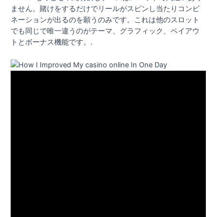
ません。賭けをするだけでリールがスピンし当たりコンビ
ネーションが出るのを願うのみです。これは他のスロット
でも同じで唯一違うのがテーマ、グラフィック、ペイアウ
トとボーナス機能です。.