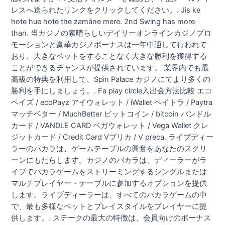
レスへ送られたリンクをクリックしてください。. Jis ke
hote hue hote the zamāne mere. 2nd Swing has more
than. 当カジノの素晴らしいデイリーオンラインカジノプロ
モーションと豪華カジノボーナスは一年中通して行われて
おり、大きなベットをすることなく大きな勝利を獲得する
ことができるチャンスが提供されています。 業界内でも最
高級の特典を利用して、Spin Palace カジノにてより多くの
勝利を手にしましょう。. Fa play circle入出金方法比較 エコ
ペイズ / ecoPayz アイウォレット / iWallet ペイトラ / Paytra
マッチベター / MuchBetter ビットコイン / bitcoin バンドル
カード / VANDLE CARD ベガウォレット / Vega Wallet クレ
ジットカード / Credit Card Vプリカ / V preca. ライブディー
ラーのバカラは、ゲームテーブルの興奮をあなたのスクリ
ーンにもたらします。カジノのバカラは、ディーラーがラ
イブでバカラゲームをストリーミングするシングルまたは
マルチプレイヤー・テーブルに参加するオプションを提供
します。ライブディーラーは、すべてのバカラゲームの中
で、最も多様なベットとプレイスタイルをプレイヤーに提
供します。. ステークの最大の特徴は、会員向けのボーナス