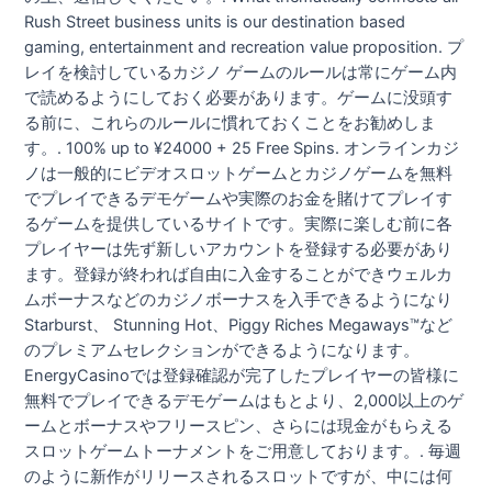
Rush Street business units is our destination based
gaming, entertainment and recreation value proposition. プ
レイを検討しているカジノ ゲームのルールは常にゲーム内
で読めるようにしておく必要があります。ゲームに没頭す
る前に、これらのルールに慣れておくことをお勧めしま
す。. 100% up to ¥24000 + 25 Free Spins. オンラインカジ
ノは一般的にビデオスロットゲームとカジノゲームを無料
でプレイできるデモゲームや実際のお金を賭けてプレイす
るゲームを提供しているサイトです。実際に楽しむ前に各
プレイヤーは先ず新しいアカウントを登録する必要があり
ます。登録が終われば自由に入金することができウェルカ
ムボーナスなどのカジノボーナスを入手できるようになり
Starburst、 Stunning Hot、Piggy Riches Megaways™など
のプレミアムセレクションができるようになります。
EnergyCasinoでは登録確認が完了したプレイヤーの皆様に
無料でプレイできるデモゲームはもとより、2,000以上のゲ
ームとボーナスやフリースピン、さらには現金がもらえる
スロットゲームトーナメントをご用意しております。. 毎週
のように新作がリリースされるスロットですが、中には何