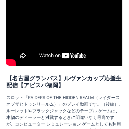
【名古屋グランパス】ルヴァンカップ応援生
配信【アビスパ福岡】
スロット「RAIDERS OF THE HIDDEN REALM（レイダース
オブザヒドゥンリールム）」のプレイ動画です。（後編）.
ルーレットやブラックジャックなどのテーブル ゲームは、
本物のディーラーと対戦するときに間違いなく最高です
が、コンピューター シミュレーション ゲームとしても利用