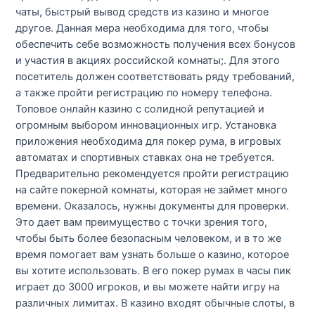
чаты, быстрый вывод средств из казино и многое
другое. Данная мера необходима для того, чтобы
обеспечить себе возможность получения всех бонусов
и участия в акциях российской комнаты;. Для этого
посетитель должен соответствовать ряду требований,
а также пройти регистрацию по номеру телефона.
Топовое онлайн казино с солидной репутацией и
огромным выбором инновационных игр. Установка
приложения необходима для покер рума, в игровых
автоматах и спортивных ставках она не требуется.
Предварительно рекомендуется пройти регистрацию
на сайте покерной комнаты, которая не займет много
времени. Оказалось, нужны документы для проверки.
Это дает вам преимущество с точки зрения того,
чтобы быть более безопасным человеком, и в то же
время помогает вам узнать больше о казино, которое
вы хотите использовать. В его покер румах в часы пик
играет до 3000 игроков, и вы можете найти игру на
различных лимитах. В казино входят обычные слоты, в