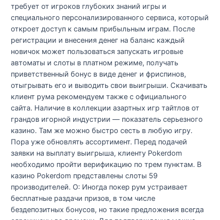
требует от игроков глубоких знаний игры и
специального персонализированного сервиса, который
откроет доступ к самым прибыльным играм. После
регистрации и внесения денег на баланс каждый
новичок может пользоваться запускать игровые
автоматы и слоты в платном режиме, получать
приветственный бонус в виде денег и фриспинов,
отыгрывать его и выводить свои выигрыши. Скачивать
клиент рума рекомендуем также с официального
сайта. Наличие в коллекции азартных игр тайтлов от
грандов игорной индустрии ― показатель серьезного
казино. Там же можно быстро сесть в любую игру.
Пора уже обновлять ассортимент. Перед подачей
заявки на выплату выигрыша, клиенту Pokerdom
необходимо пройти верификацию по трем пунктам. В
казино Pokerdom представлены слоты 59
производителей. О: Иногда покер рум устраивает
бесплатные раздачи призов, в том числе
бездепозитных бонусов, но такие предложения всегда