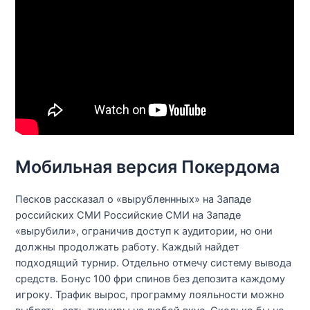
Мобильная версия Покердома
Песков рассказал о «вырубленнных» на Западе
российских СМИ Российские СМИ на Западе
«вырубили», ограничив доступ к аудитории, но они
должны продолжать работу. Каждый найдет
подходящий турнир. Отдельно отмечу систему вывода
средств. Бонус 100 фри спинов без депозита каждому
игроку. Трафик вырос, программу лояльности можно