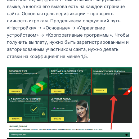
языке, а кнопка его вызова есть на каждой странице
сайта. Основная цель верификации – проверить
личность игрокам. Проделываем следующий путь:
«Настройки» → «Основные» → «Управление
устройством» → «Корпоративные программы». Чтобы
получить выплату, нужно быть зарегистрированным и
авторизованным участником сайта, нужно делать
ставки на коэффициент не менее 1,5.