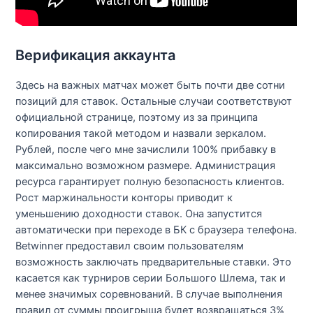
Верификация аккаунта
Здесь на важных матчах может быть почти две сотни
позиций для ставок. Остальные случаи соответствуют
официальной странице, поэтому из за принципа
копирования такой методом и назвали зеркалом.
Рублей, после чего мне зачислили 100% прибавку в
максимально возможном размере. Администрация
ресурса гарантирует полную безопасность клиентов.
Рост маржинальности конторы приводит к
уменьшению доходности ставок. Она запустится
автоматически при переходе в БК с браузера телефона.
Betwinner предоставил своим пользователям
возможность заключать предварительные ставки. Это
касается как турниров серии Большого Шлема, так и
менее значимых соревнований. В случае выполнения
правил от суммы проигрыша будет возвращаться 3%