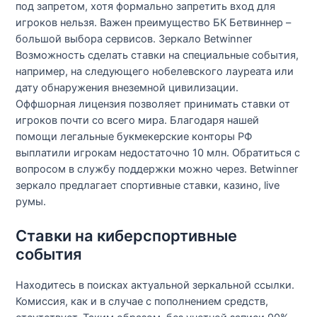
под запретом, хотя формально запретить вход для
игроков нельзя. Важен преимущество БК Бетвиннер –
большой выбора сервисов. Зеркало Betwinner
Возможность сделать ставки на специальные события,
например, на следующего нобелевского лауреата или
дату обнаружения внеземной цивилизации.
Оффшорная лицензия позволяет принимать ставки от
игроков почти со всего мира. Благодаря нашей
помощи легальные букмекерские конторы РФ
выплатили игрокам недостаточно 10 млн. Обратиться с
вопросом в службу поддержки можно через. Betwinner
зеркало предлагает спортивные ставки, казино, live
румы.
Ставки на киберспортивные
события
Находитесь в поисках актуальной зеркальной ссылки.
Комиссия, как и в случае с пополнением средств,