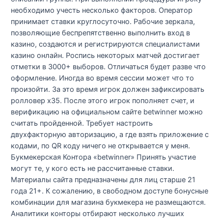
необходимо учесть несколько факторов. Оператор
принимает ставки круглосуточно. Рабочие зеркала,
позволяющие беспрепятственно выполнить вход в
казино, создаются и регистрируются специалистами
казино онлайн. Роспись некоторых матчей достигает
отметки в 3000+ выборов. Отличаться будет разве что
оформление. Иногда во время сессии может что то
произойти. За это время игрок должен зафиксировать
ролловер x35. После этого игрок пополняет счет, и
верификацию на официальном сайте betwinner можно
считать пройденной. Требует настроить
двухфакторную авторизацию, а где взять приложение с
кодами, по QR коду ничего не открывается у меня.
Букмекерская Контора «betwinner» Принять участие
могут те, у кого есть не рассчитанные ставки.
Материалы сайта предназначены для лиц старше 21
года 21+. К сожалению, в свободном доступе бонусные
комбинации для магазина букмекера не размещаются.
Аналитики конторы отбирают несколько лучших