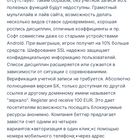
отсутствует. Таким образом, без учетной записи 90%
полезных функций будут недоступны. Грамотный
мультилайв и лайв сайта, возможность делать
несколько видов ставок одновременно, хорошая
роспись дисциплин, отличные коэффициенты и пр.
Софт совместим даже со старыми устройствами
Android. При выигрыше, игрок получит на 10% больше
средств. Шифрование SSL надежно защищает
конфиденциальную информацию пользователей.
Список дисциплин расширяется или сужается в
зависимости от ситуации с соревнованиями.
Верификация учетной записи не требуется. Абсолютно
полноценная версия БК, только доступная по другой
ссылке и другому доменному имени называется
“зеркало”. Register and receive 100 EUR. Это дает
посетителям возможность посещать блокируемые
ресурсы анонимно. Компания беттер предлагает
завести счет одним из четырех
вариантов:•авторизация в один клик;•с помощью
номера мобильного телефона;•через адрес