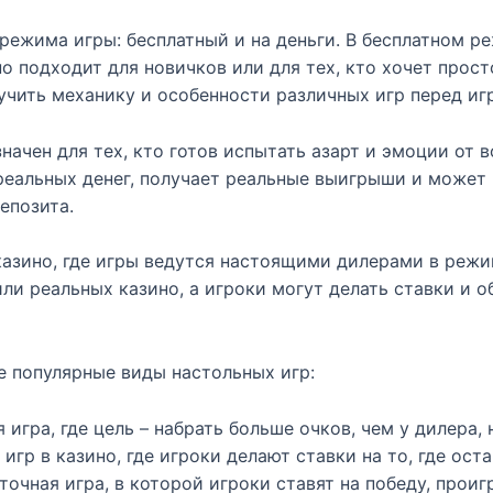
режима игры: бесплатный и на деньги. В бесплатном р
но подходит для новичков или для тех, кто хочет прос
учить механику и особенности различных игр перед игр
начен для тех, кто готов испытать азарт и эмоции от
реальных денег, получает реальные выигрыши и может
епозита.
казино, где игры ведутся настоящими дилерами в режи
ли реальных казино, а игроки могут делать ставки и 
е популярные виды настольных игр:
игра, где цель – набрать больше очков, чем у дилера, н
игр в казино, где игроки делают ставки на то, где ост
точная игра, в которой игроки ставят на победу, прои