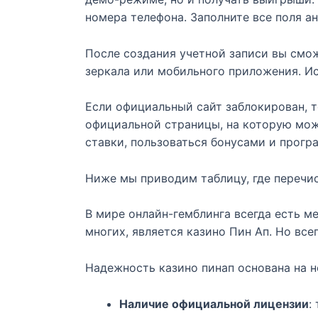
номера телефона. Заполните все поля а
После создания учетной записи вы смо
зеркала или мобильного приложения. Ис
Если официальный сайт заблокирован, т
официальной страницы, на которую можн
ставки, пользоваться бонусами и прог
Ниже мы приводим таблицу, где перечис
В мире онлайн-гемблинга всегда есть м
многих, является казино Пин Ап. Но все
Надежность казино пинап основана на н
Наличие официальной лицензии
: