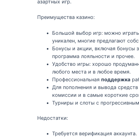
азартных игр.
Преимущества казино:
Большой выбор игр: можно играть 
уникален, многие предлагают собс
Бонусы и акции, включая бонусы 
программа лояльности и прочее.
Удобство игры: хорошо продуманн
любого места и в любое время.
Профессиональная
поддержка
раб
Для пополнения и вывода средств
комиссии и в самые короткие сро
Турниры и слоты с прогрессивным
Недостатки:
Требуется верификация аккаунта.