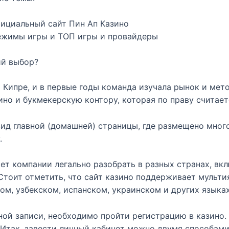
ициальный сайт Пин Ап Казино
 режимы игры и ТОП игры и провайдеры
и
ий выбор?
на Кипре, и в первые годы команда изучала рынок и ме
ино и букмекерскую контору, которая по праву считае
вид главной (домашней) страницы, где размещено мног
у.
т компании легально разобрать в разных странах, вкл
Стоит отметить, что сайт казино поддерживает мульти
ом, узбекском, испанском, украинском и других языках
ной записи, необходимо пройти регистрацию в казино.
 Итак, завести личный кабинет можно двумя способам