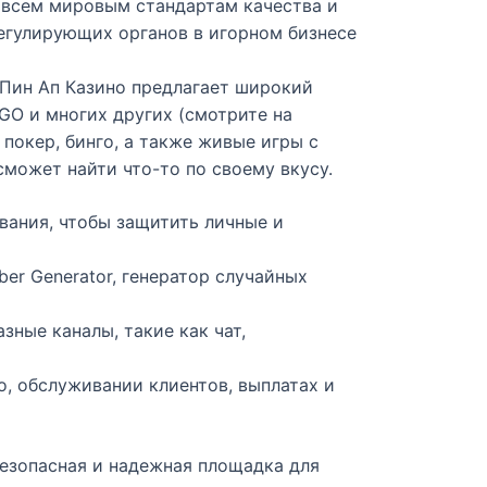
 всем мировым стандартам качества и
регулирующих органов в игорном бизнесе
 Пин Ап Казино предлагает широкий
 GO и многих других (смотрите на
 покер, бинго, а также живые игры с
сможет найти что-то по своему вкусу.
вания, чтобы защитить личные и
r Generator, генератор случайных
зные каналы, такие как чат,
о, обслуживании клиентов, выплатах и
 безопасная и надежная площадка для