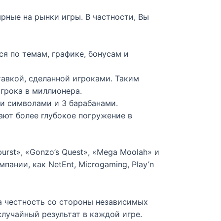
рные на рынки игры. В частности, Вы
я по темам, графике, бонусам и
авкой, сделанной игроками. Таким
грока в миллионера.
и символами и 3 барабанами.
ают более глубокое погружение в
rst», «Gonzo’s Quest», «Mega Moolah» и
ании, как NetEnt, Microgaming, Play’n
на честность со стороны независимых
случайный результат в каждой игре.