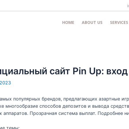
HOME
ABOUT US
SERVICES
циальный сайт Pin Up: вход
 2023
 самых популярных брендов, предлагающих азартные иг
же многообразие способов депозитов и вывода средств
х аппаратов. Прозрачная система выплат. Подробнее н
ие темы: