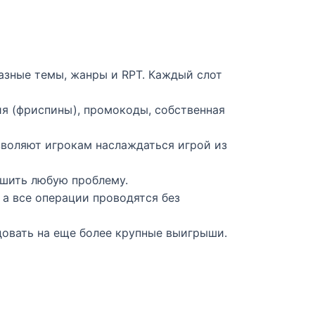
разные темы, жанры и RPT. Каждый слот
ия (фриспины), промокоды, собственная
зволяют игрокам наслаждаться игрой из
ешить любую проблему.
 а все операции проводятся без
довать на еще более крупные выигрыши.