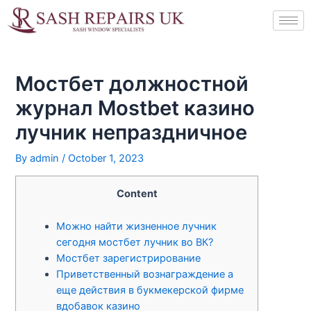
Skip
Post
to
navigation
content
Мостбет должностной
журнал Mostbet казино
лучник непраздничное
By
admin
/
October 1, 2023
Content
Можно найти жизненное лучник
сегодня мостбет лучник во ВК?
Мостбет зарегистрирование
Приветственный вознаграждение а
еще действия в букмекерской фирме
вдобавок казино