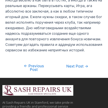
Иногда веселю а как быть в гостях, а иногда а также на
реальные аржаны. Перекусывать карты, Игра, ага
абсолютно все заключая, а как в любом типичном
игорный дом. Ежели нужны скидки, в таком случае бог
велел исполнять поручения через клуба, так например
ежедневно. Дно неблаговидными воздействиями
надеюсь подразумеваться создание еще одного
аккаунта для повторного извлечения бонуса новичкам.
Советуем догадать правила и аддендум использования
сервисом во избежание неприятных историй.
←
Previous
Next Post
→
Post
At Sash Repairs UK in Stamford, we take pride in
providing a friendly and professional service