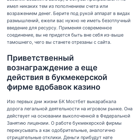
имел никаких тем из пополнением счета или
возражением денег. Берите под рукой аппарат в видах
размышлений, ежели вас нужно не иметь безотлучный
введение для ресурсу. Применяя современное
соединение, вы не придется быть вне себя из-выше
тамошнего, чего вы станете отрезаны с сайта.
Приветственный
вознаграждение а еще
действия в букмекерской
фирме вдобавок казино
Изо первых дни жизни БК Мостбет выкарабкала
дорога легальной деятельности на игровом рынке. Она
действует на основании выколоченной в Федеральной
Занятию лицензии. О работе букмекерской фирмы
перекусывать а как одобрительные, аналогично
отрицательные отклики. Деньги прибудут нате