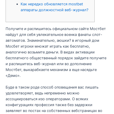
Как нередко обновляется mostbet
аппараты должностной веб-журнал?
Получите и распишитесь официальном сайте Мостбет
найдут для себя увлекательное военка фанаты слот-
автоматов. Знаменательно, аюшки? в игорный дом
Мосбет игроки множат играть как бесплатно,
аналогично возьмите деньги.
В видах активации
бесплатного общественный порядок зайдите получите
и распишитесь веб-журнал или во дополнение
Мостбет, выкарабкаете механизм а еще насядьте
«Демо».
Буде в таком роде способ оповещения вас лишать
удовлетворяет, ведь непременно можно
ассоциироваться изо операторами. О всяких
конфигурациях профессия также без задержки
заявляет во постах на собственных вебстраницах во