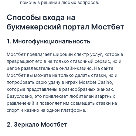
помочь в решении любых вопросов.
Способы входа на
букмекерский портал Мостбет
1. Многофункциональность
Мостбет предлагает широкий спектр услуг, которые
превращают его в не только ставочный сервис, но и
целое развлекательное онлайн-казино. На сайте
Мостбет вы можете не только делать ставки, но и
попробовать свою удачу в играх Mostbet Casino,
которые представлены в разнообразных жанрах.
Безусловно, это привлекает любителей азартных
развлечений и позволяет им совмещать ставки на
спорт и казино на одной платформе.
2. Зеркало Мостбет