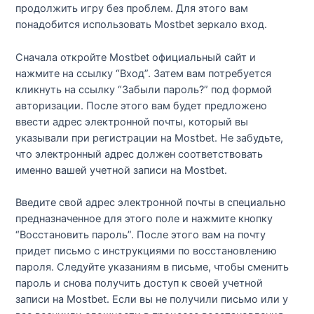
продолжить игру без проблем. Для этого вам
понадобится использовать Mostbet зеркало вход.
Сначала откройте Mostbet официальный сайт и
нажмите на ссылку “Вход”. Затем вам потребуется
кликнуть на ссылку “Забыли пароль?” под формой
авторизации. После этого вам будет предложено
ввести адрес электронной почты, который вы
указывали при регистрации на Mostbet. Не забудьте,
что электронный адрес должен соответствовать
именно вашей учетной записи на Mostbet.
Введите свой адрес электронной почты в специально
предназначенное для этого поле и нажмите кнопку
“Восстановить пароль”. После этого вам на почту
придет письмо с инструкциями по восстановлению
пароля. Следуйте указаниям в письме, чтобы сменить
пароль и снова получить доступ к своей учетной
записи на Mostbet. Если вы не получили письмо или у