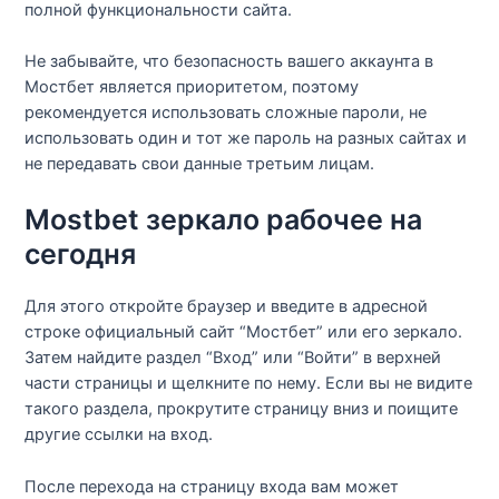
полной функциональности сайта.
Не забывайте, что безопасность вашего аккаунта в
Мостбет является приоритетом, поэтому
рекомендуется использовать сложные пароли, не
использовать один и тот же пароль на разных сайтах и
не передавать свои данные третьим лицам.
Mostbet зеркало рабочее на
сегодня
Для этого откройте браузер и введите в адресной
строке официальный сайт “Мостбет” или его зеркало.
Затем найдите раздел “Вход” или “Войти” в верхней
части страницы и щелкните по нему. Если вы не видите
такого раздела, прокрутите страницу вниз и поищите
другие ссылки на вход.
После перехода на страницу входа вам может