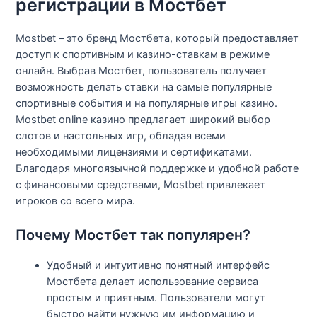
регистрации в Мостбет
Mostbet – это бренд Мостбета, который предоставляет
доступ к спортивным и казино-ставкам в режиме
онлайн. Выбрав Мостбет, пользователь получает
возможность делать ставки на самые популярные
спортивные события и на популярные игры казино.
Mostbet online казино предлагает широкий выбор
слотов и настольных игр, обладая всеми
необходимыми лицензиями и сертификатами.
Благодаря многоязычной поддержке и удобной работе
с финансовыми средствами, Mostbet привлекает
игроков со всего мира.
Почему Мостбет так популярен?
Удобный и интуитивно понятный интерфейс
Мостбета делает использование сервиса
простым и приятным. Пользователи могут
быстро найти нужную им информацию и