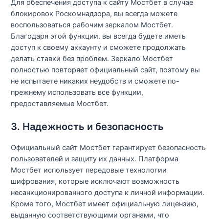
Для обеспечения доступа к сайту Мостбет в случае
блокировок Роскомнадзора, вы всегда можете
воспользоваться рабочим зеркалом Мостбет.
Благодаря этой функции, вы всегда будете иметь
доступ к своему аккаунту и сможете продолжать
делать ставки без проблем. Зеркало Мостбет
полностью повторяет официальный сайт, поэтому вы
не испытаете никаких неудобств и сможете по-
прежнему использовать все функции,
предоставляемые Мостбет.
3. Надежность и безопасность
Официальный сайт Мостбет гарантирует безопасность
пользователей и защиту их данных. Платформа
Мостбет использует передовые технологии
шифрования, которые исключают возможность
несанкционированного доступа к личной информации.
Кроме того, Мостбет имеет официальную лицензию,
выданную соответствующими органами, что