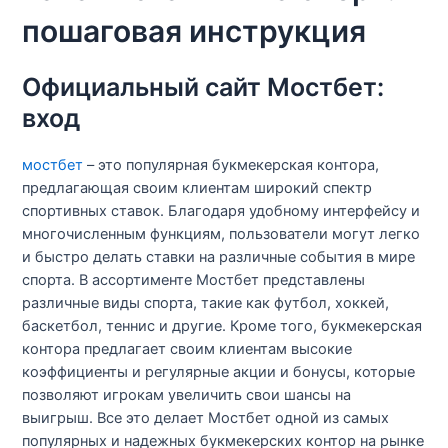
пошаговая инструкция
Официальный сайт Мостбет:
вход
мостбет
– это популярная букмекерская контора,
предлагающая своим клиентам широкий спектр
спортивных ставок. Благодаря удобному интерфейсу и
многочисленным функциям, пользователи могут легко
и быстро делать ставки на различные события в мире
спорта. В ассортименте Мостбет представлены
различные виды спорта, такие как футбол, хоккей,
баскетбол, теннис и другие. Кроме того, букмекерская
контора предлагает своим клиентам высокие
коэффициенты и регулярные акции и бонусы, которые
позволяют игрокам увеличить свои шансы на
выигрыш. Все это делает Мостбет одной из самых
популярных и надежных букмекерских контор на рынке