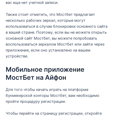
вас еще нет учетной записи.
Также стоит отметить, что Мостбет предлагает
несколько рабочих зеркал, которые могут
использоваться в случае блокировки основного сайта
в вашей стране. Поэтому, если вы не можете открыть
основной сайт Мостбет, вы можете попробовать
воспользоваться зеркалом Мостбет или зайти через
приложение, если оно установлено на вашем
устройстве.
Мобильное приложение
МостБет на Айфон
Для того чтобы начать играть на платформе
букмекерской конторы Мостбет, вам необходимо
пройти процедуру регистрации.
Чтобы перейти на страницу регистрации, откройте