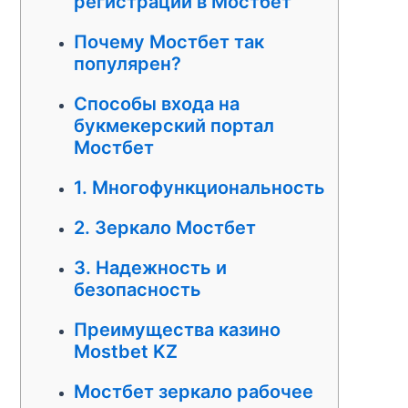
регистрации в Мостбет
Почему Мостбет так
популярен?
Способы входа на
букмекерский портал
Мостбет
1. Многофункциональность
2. Зеркало Мостбет
3. Надежность и
безопасность
Преимущества казино
Mostbet KZ
Мостбет зеркало рабочее