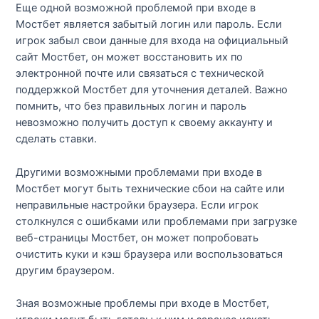
Еще одной возможной проблемой при входе в
Мостбет является забытый логин или пароль. Если
игрок забыл свои данные для входа на официальный
сайт Мостбет, он может восстановить их по
электронной почте или связаться с технической
поддержкой Мостбет для уточнения деталей. Важно
помнить, что без правильных логин и пароль
невозможно получить доступ к своему аккаунту и
сделать ставки.
Другими возможными проблемами при входе в
Мостбет могут быть технические сбои на сайте или
неправильные настройки браузера. Если игрок
столкнулся с ошибками или проблемами при загрузке
веб-страницы Мостбет, он может попробовать
очистить куки и кэш браузера или воспользоваться
другим браузером.
Зная возможные проблемы при входе в Мостбет,