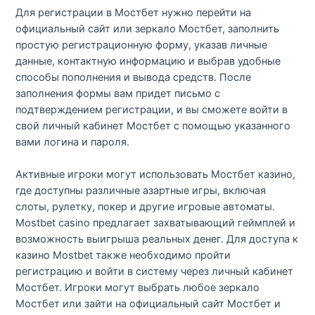
Для регистрации в Мостбет нужно перейти на
официальный сайт или зеркало Мостбет, заполнить
простую регистрационную форму, указав личные
данные, контактную информацию и выбрав удобные
способы пополнения и вывода средств. После
заполнения формы вам придет письмо с
подтверждением регистрации, и вы сможете войти в
свой личный кабинет Мостбет с помощью указанного
вами логина и пароля.
Активные игроки могут использовать Мостбет казино,
где доступны различные азартные игры, включая
слоты, рулетку, покер и другие игровые автоматы.
Mostbet casino предлагает захватывающий геймплей и
возможность выигрыша реальных денег. Для доступа к
казино Mostbet также необходимо пройти
регистрацию и войти в систему через личный кабинет
Мостбет. Игроки могут выбрать любое зеркало
Мостбет или зайти на официальный сайт Мостбет и