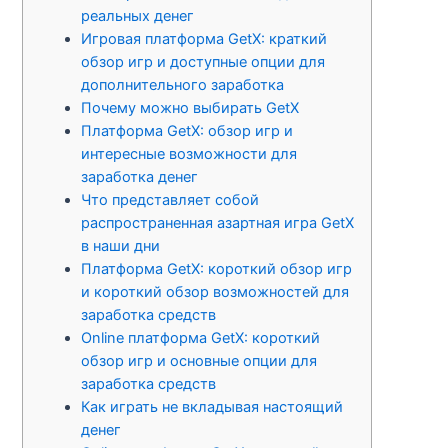
реальных денег
Игровая платформа GetX: краткий
обзор игр и доступные опции для
дополнительного заработка
Почему можно выбирать GetX
Платформа GetX: обзор игр и
интересные возможности для
заработка денег
Что представляет собой
распространенная азартная игра GetX
в наши дни
Платформа GetX: короткий обзор игр
и короткий обзор возможностей для
заработка средств
Online платформа GetX: короткий
обзор игр и основные опции для
заработка средств
Как играть не вкладывая настоящий
денег