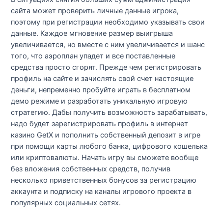
сайта может проверить личные данные игрока,
поэтому при регистрации необходимо указывать свои
данные. Каждое мгновение размер выигрыша
увеличивается, но вместе с ним увеличивается и шанс
того, что аэроплан упадет и все поставленные
средства просто сгорят. Прежде чем регистрировать
профиль на сайте и зачислять свой счет настоящие
деньги, непременно пробуйте играть в бесплатном
демо режиме и разработать уникальную игровую
стратегию. Дабы получить возможность зарабатывать,
надо будет зарегистрировать профиль в интернет
казино GetX и пополнить собственный депозит в игре
при помощи карты любого банка, цифрового кошелька
или криптовалюты. Начать игру вы сможете вообще
без вложения собственных средств, получив
несколько приветственных бонусов за регистрацию
аккаунта и подписку на каналы игрового проекта в
популярных социальных сетях.