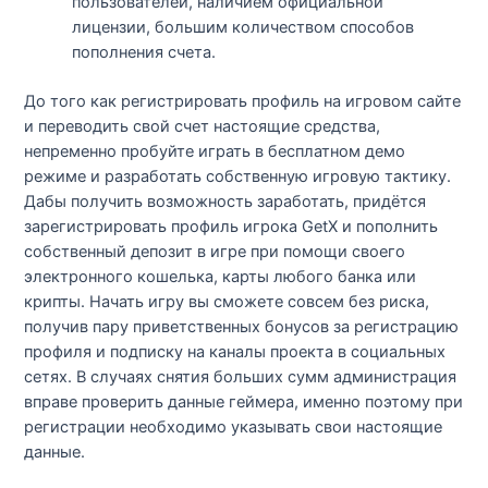
пользователей, наличием официальной
лицензии, большим количеством способов
пополнения счета.
До того как регистрировать профиль на игровом сайте
и переводить свой счет настоящие средства,
непременно пробуйте играть в бесплатном демо
режиме и разработать собственную игровую тактику.
Дабы получить возможность заработать, придётся
зарегистрировать профиль игрока GetX и пополнить
собственный депозит в игре при помощи своего
электронного кошелька, карты любого банка или
крипты. Начать игру вы сможете совсем без риска,
получив пару приветственных бонусов за регистрацию
профиля и подписку на каналы проекта в социальных
сетях. В случаях снятия больших сумм администрация
вправе проверить данные геймера, именно поэтому при
регистрации необходимо указывать свои настоящие
данные.