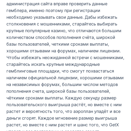
администрация сайта вправе проверить данные
гемблера, именно поэтому при регистрации
необходимо указывать свои данные. Дабы избежать
столкновения с мошенниками, старайтесь выбирать
крупные популярные казино, что отличаются большим
количеством способов пополнения счёта, широкой
базы пользователей, четкими сроками выплаты,
хорошими отзывами на форумах, наличием лицензии.
Чтобы избежать неожиданной встречи с мошенниками,
старайтесь искать крупные международные
гемблинговые площадки, что смогут похвастаться
наличием официальной лицензии, хорошими отзывами
на независимых форумах, большим числом методов
пополнения счета, широкой базы пользователей,
чёткими сроками выплаты. Каждую секунду размер
пользовательского выигрыша растёт, но вместе с ним
растет и вероятность того, что аэроплан упадёт и все
деньги сгорят. Каждое мгновение размер выигрыша
растет, но вместе с ним растет и шанс того, что GetX