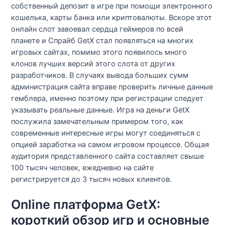
собственный депозит в игре при помощи электронного
кошелька, карты банка или криптовалюты. Вскоре этот
онлайн слот завоевал сердца геймеров по всей
планете и Спрайб GetX стал появляться на многих
игровых сайтах, помимо этого появилось много
клонов лучших версий этого слота от других
разработчиков. В случаях вывода больших сумм
администрация сайта вправе проверить личные данные
гемблера, именно поэтому при регистрации следует
указывать реальные данные. Игра на деньги GetX
послужила замечательным примером того, как
современные интересные игры могут соединяться с
опцией заработка на самом игровом процессе. Общая
аудитория представленного сайта составляет свыше
100 тысяч человек, ежедневно на сайте
регистрируется до 3 тысяч новых клиентов.
Online платформа GetX:
короткий обзор игр и основные