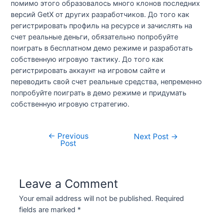
помимо этого образовалось много клонов последних
версий GetX от других разработчиков. До того как
регистрировать профиль на ресурсе и зачислять на
счет реальные деньги, обязательно попробуйте
поиграть в бесплатном демо режиме и разработать
собственную игровую тактику. До того как
регистрировать аккаунт на игровом сайте и
переводить свой счет реальные средства, непременно
попробуйте поиграть в демо режиме и придумать
собственную игровую стратегию.
←
Previous
Next Post
→
Post
Leave a Comment
Your email address will not be published.
Required
fields are marked
*