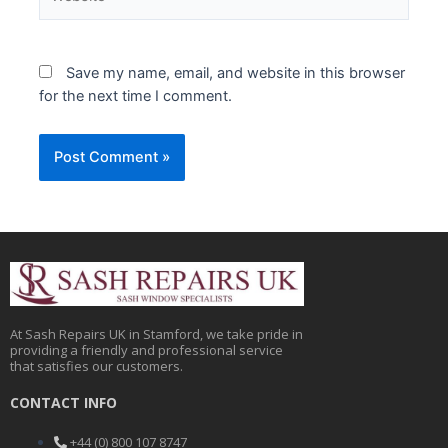
Save my name, email, and website in this browser
for the next time I comment.
At Sash Repairs UK in Stamford, we take pride in
providing a friendly and professional service
that satisfies our customers.
CONTACT INFO
+44 (0) 800 107 8747