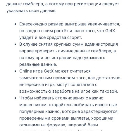
данные гемблера, а потому при регистрации следует
указывать свои данные.
Ежесекундно размер выигрыша увеличивается,
но заодно с ним растёт и шанс того, что GetX
упадёт и все средства сгорят.
В случае снятия крупных сумм администрация
вправе проверить личные данные гемблера, а
потому при регистрации надо указывать
реальные данные.
Online игра GetX может считаться
замечательным примером того, как достаточно
интересные игры могут сочетаться с
возможностью заработка на игре как таковой.
Чтобы избежать столкновения с казино-
мошенником, старайтесь выбирать известные
популярные казино, которые характеризуются
проверенными сроками выплаты, хорошими
отзывами на форумах, широкой базы