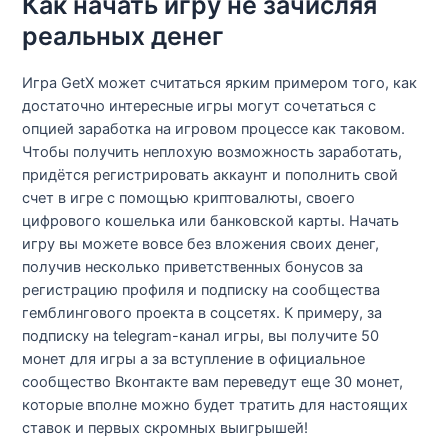
Как начать игру не зачисляя
реальных денег
Игра GetX может считаться ярким примером того, как
достаточно интересные игры могут сочетаться с
опцией заработка на игровом процессе как таковом.
Чтобы получить неплохую возможность заработать,
придётся регистрировать аккаунт и пополнить свой
счет в игре с помощью криптовалюты, своего
цифрового кошелька или банковской карты. Начать
игру вы можете вовсе без вложения своих денег,
получив несколько приветственных бонусов за
регистрацию профиля и подписку на сообщества
гемблингового проекта в соцсетях. К примеру, за
подписку на telegram-канал игры, вы получите 50
монет для игры а за вступление в официальное
сообщество Вконтакте вам переведут еще 30 монет,
которые вполне можно будет тратить для настоящих
ставок и первых скромных выигрышей!