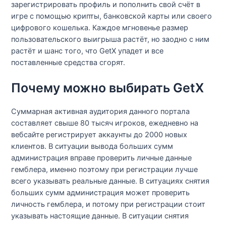
зарегистрировать профиль и пополнить свой счёт в
игре с помощью крипты, банковской карты или своего
цифрового кошелька. Каждое мгновенье размер
пользовательского выигрыша растёт, но заодно с ним
растёт и шанс того, что GetX упадет и все
поставленные средства сгорят.
Почему можно выбирать GetX
Суммарная активная аудитория данного портала
составляет свыше 80 тысяч игроков, ежедневно на
вебсайте регистрирует аккаунты до 2000 новых
клиентов. В ситуации вывода больших сумм
администрация вправе проверить личные данные
гемблера, именно поэтому при регистрации лучше
всего указывать реальные данные. В ситуациях снятия
больших сумм администрация может проверить
личность гемблера, и потому при регистрации стоит
указывать настоящие данные. В ситуации снятия