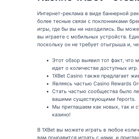
Интернет-реклама в виде баннерной ре
более тесные связи с поклонниками бре
игры, где бы вы ни находились. Вы може
вы играете с мобильных устройств. Ед
поскольку он не требует отыгрыша и, че
Этот обзор выявил тот факт, что 
идет о количестве доступных игр.
1XBet Casino также предлагает жи
Являясь частью Casino Rewards Gr
Стать частью сообщества было лег
вашими существующими feports.
Мы приглашаем как новых, так и 
казино!
В 1XBet вы можете играть в любое коли
вам понравится играть с нами, и пригл