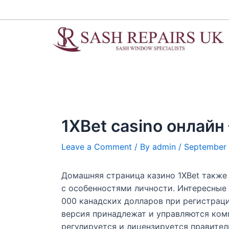
Skip
Post
to
navigation
content
1XBet casino онлайн
Leave a Comment
/ By
admin
/
September 
Домашняя страница казино 1XBet также 
с особенностями личности. Интересные
000 канадских долларов при регистраци
версия принадлежат и управляются комп
регулируется и лицензируется правител