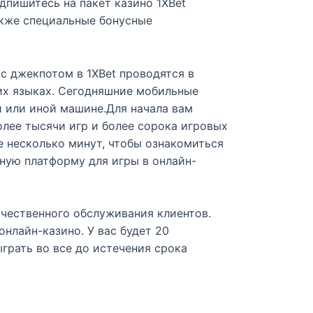
дпишитесь на пакет казино 1XBet
акже специальные бонусные
с джекпотом в 1XBet проводятся в
их языках. Сегодняшние мобильные
й или иной машине.Для начала вам
 более тысячи игр и более сорока игровых
те несколько минут, чтобы ознакомиться
ьную платформу для игры в онлайн-
ачественного обслуживания клиентов.
нлайн-казино. У вас будет 20
ыграть во все до истечения срока