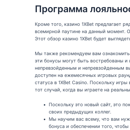
Программа лояльнос
Кроме того, казино 1XBet предлагает р
всемирной паутине на данный момент. О
Этот обзор казино 1XBet будет выгляде
Мы также рекомендуем вам ознакомитьс
эти бонусы могут быть востребованы и 
непревзойденным и непревзойденным выб
доступен на ежемесячных игровых раунд
статуса в 1XBet Casino. Поскольку игры
тот случай, когда вы играете на реальны
Поскольку это новый сайт, это по
своих предыдущих коллег.
Мы научим вас всему, что вам ну
бонуса и обеспечении того, чтобы 