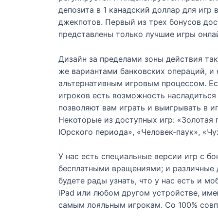
депозита в 1 канадский доллар для игр
джекпотов. Первый из трех бонусов дос
представлены только лучшие игры онла
Дизайн за пределами зоны действия так
же вариантами банковских операций, и 
альтернативным игровым процессом. Есл
игроков есть возможность насладиться 
позволяют вам играть и выигрывать в и
Некоторые из доступных игр: «Золотая
Юрского периода», «Человек-паук», «Чу
У нас есть специальные версии игр с б
бесплатными вращениями; и различные 
будете рады узнать, что у нас есть и мо
iPad или любом другом устройстве, им
самым лояльным игрокам. Со 100% совп