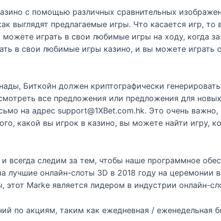
азино с помощью различных сравнительных изображений
ак выглядят предлагаемые игры. Что касается игр, то 
вы можете играть в свои любимые игры на ходу, когда 
ать в свои любимые игры казино, и вы можете играть 
нады, Биткойн должен криптографически генерировать
смотреть все предложения или предложения для новых
ьмо на адрес support@1XBet.com.hk. Это очень важно, 
ого, какой вы игрок в казино, вы можете найти игру, 
 и всегда следим за тем, чтобы наше программное обе
за лучшие онлайн-слоты 3D в 2018 году на церемонии в
, этот Marke является лидером в индустрии онлайн-сл
ий по акциям, таким как ежедневная / еженедельная б