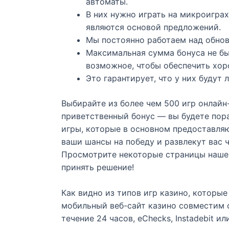
автоматы.
В них нужно играть на микроиграх
являются основой предложений.
Мы постоянно работаем над обнов
Максимальная сумма бонуса не был
возможное, чтобы обеспечить хор
Это гарантирует, что у них будут
Выбирайте из более чем 500 игр онлайн
приветственный бонус — вы будете пор
игры, которые в основном предоставляют
ваши шансы на победу и развлекут вас 
Просмотрите некоторые страницы нашего
принять решение!
Как видно из типов игр казино, которые
мобильный веб-сайт казино совместим 
течение 24 часов, eChecks, Instadebit и