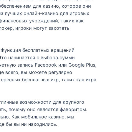
беспечением для казино, которое они
из лучших онлайн-казино для игровых
 финансовых учреждений, таких как
еопокер, игроки могут захотеть
. Функция бесплатных вращений
 Это начинается с выбора суммы
етную запись Facebook или Google Plus,
де всего, вы можете регулярно
тересных бесплатных игр, таких как игра
отличные возможности для крупного
ять, почему оно является фаворитом.
льно. Как мобильное казино, мы
де бы вы ни находились.