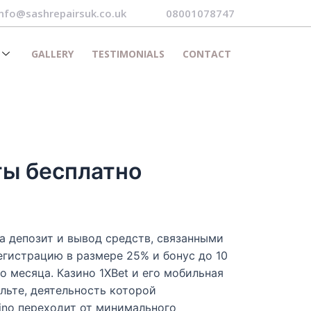
info@sashrepairsuk.co.uk
08001078747
GALLERY
TESTIMONIALS
CONTACT
аты бесплатно
а депозит и вывод средств, связанными
гистрацию в размере 25% и бонус до 10
 месяца. Казино 1XBet и его мобильная
льте, деятельность которой
sino переходит от минимального