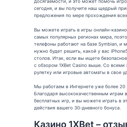
досягаемости, и это может помочь игро
сегодня, и вы получите наш щедрый пр
предложения по мере прохождения всех
Вы можете играть в игры онлайн-казино
самых популярных регионах мира, поэт
телефоны работают на базе Symbian, и 
нужно будет решить, какой у вас iPhone5
столов. Итак, если вы ищете безопасное
с обзором 1XBet Casino выше. Со всеми
рулетку или игровые автоматы в свое у
Мы работаем в Интернете уже более 20 
Благодаря высококачественным играм в 
бесплатных игр, и вы можете играть в э
действия вашего 30-дневного бонуса.
Казино 1XBet – отзы