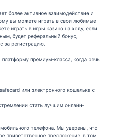
ает более активное взаимодействие и
тому вы можете играть в свои любимые
те играть в игры казино на ходу, если
ным, будет реферальный бонус,
ус за регистрацию.
а платформу премиум-класса, когда речь
safecard или электронного кошелька с
стремлении стать лучшим онлайн-
 мобильного телефона. Мы уверены, что
кое приветственное предложение, в том