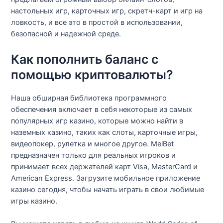
настольных игр, карточных игр, скретч-карт и игр на
ловкость, и все это в простой в использовании,
безопасной и надежной среде.
Как пополнить баланс с
помощью криптовалюты?
Наша обширная библиотека программного
обеспечения включает в себя некоторые из самых
популярных игр казино, которые можно найти в
наземных казино, таких как слоты, карточные игры,
видеопокер, рулетка и многое другое. MelBet
предназначен только для реальных игроков и
принимает всех держателей карт Visa, MasterCard и
American Express. Загрузите мобильное приложение
казино сегодня, чтобы начать играть в свои любимые
игры казино.