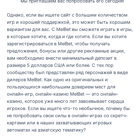
мы приглашаем вас попробовать его сегодня!
Однако, если вы ищете сайт с большим количеством
игр и хорошей поддержкой, это может быть хорошим
вариантом для вас. С MelBet вы сможете играть в игры,
в которые хотите, когда и где хотите. Если вы хотите
зарегистрироваться в MelBet, чтобы получать
предложения, бонусы или другие рекламные акции,
вам необходимо внести минимальный депозит в
размере 5 долларов США или более. С тех пор
сообществу был представлен ряд персонажей в виде
дилеров MelBet. Как одно из оригинальных и
пользующихся наибольшим доверием мест для
онлайн-игр, онлайн-казино MelBet — это онлайн-
казино, которое уже много лет завоевывает сердца
игроков. Если вы ищете что-то необычное, почему бы
не попробовать свои силы в онлайн-играх со скретч-
картами или в наших захватывающих игровых
автоматах на азиатскую тематику?