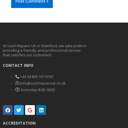
At Sash Repairs UK in Stamford, we take pride in
providing a friendly and professional service
that satisfies our customers.
CONTACT INFO
+44 (0) 800 107 8747
Info@sashrepairsuk.co.uk
Everyday 8:00-18:00
F
T
G
L
a
w
o
i
c
i
o
n
e
t
g
k
ACCREDITATION
b
t
l
e