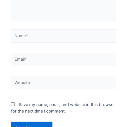
Name*
Email*
Website
Save my name, email, and website in this browser
for the next time I comment.