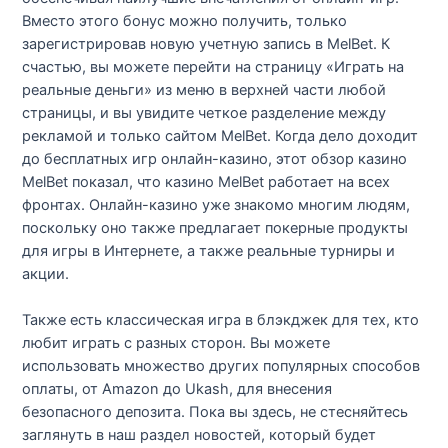
Вместо этого бонус можно получить, только
зарегистрировав новую учетную запись в MelBet. К
счастью, вы можете перейти на страницу «Играть на
реальные деньги» из меню в верхней части любой
страницы, и вы увидите четкое разделение между
рекламой и только сайтом MelBet. Когда дело доходит
до бесплатных игр онлайн-казино, этот обзор казино
MelBet показал, что казино MelBet работает на всех
фронтах. Онлайн-казино уже знакомо многим людям,
поскольку оно также предлагает покерные продукты
для игры в Интернете, а также реальные турниры и
акции.
Также есть классическая игра в блэкджек для тех, кто
любит играть с разных сторон. Вы можете
использовать множество других популярных способов
оплаты, от Amazon до Ukash, для внесения
безопасного депозита. Пока вы здесь, не стесняйтесь
заглянуть в наш раздел новостей, который будет