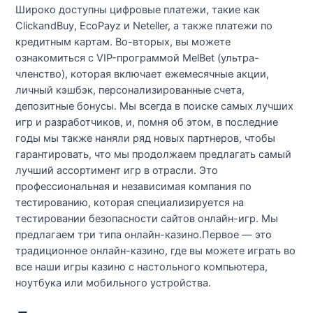
Широко доступны цифровые платежи, такие как
ClickandBuy, EcoPayz и Neteller, а также платежи по
кредитным картам. Во-вторых, вы можете
ознакомиться с VIP-программой MelBet (ультра-
членство), которая включает ежемесячные акции,
личный кэшбэк, персонализированные счета,
депозитные бонусы. Мы всегда в поиске самых лучших
игр и разработчиков, и, помня об этом, в последние
годы мы также наняли ряд новых партнеров, чтобы
гарантировать, что мы продолжаем предлагать самый
лучший ассортимент игр в отрасли. Это
профессиональная и независимая компания по
тестированию, которая специализируется на
тестировании безопасности сайтов онлайн-игр. Мы
предлагаем три типа онлайн-казино.Первое — это
традиционное онлайн-казино, где вы можете играть во
все наши игры казино с настольного компьютера,
ноутбука или мобильного устройства.