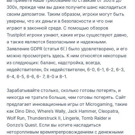
вы примете наше требование по ставкам от 300% до
300x, прежде чем вы даже получите шанс насладиться
своим депозитом. Таким образом, игроки могут быть
уверены, что их деньги в безопасности и что они
играют в законной среде. С помощью обзоров
Trustpilot игроки узнают, какие игры существуют давно,
а также являются безопасными и надежными.
Заявление GDPR (статья 6( ) было удовлетворено, и его
можно просмотреть здесь. К ним относятся некоторые
из следующих: баланс, надстройка, всегда,
недействителен, 0x недействителен, 6-0, 6-1, 6-2, 6-3,
6-4, 6-5, 6-6, 6- 7, 8-0 и 8-1.
Зарабатывайте столько, сколько готовы потерять, и
никогда не тратьте больше, чем готовы потерять. Сайт
предлагает инновационные игры от Microgaming, такие
как Dino Dino, Where’s Wally, Jack Hammer, Cleopatra,
Wolf Run, Thunderstruck II, Lingerie, Tomb Raider и
Gonzo’s Quest. Если вы хотите насладиться
неторопливым времяпрепровождением с денежными