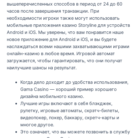
вышеперечисленных способов в период от 24 до 60
часов после завершения транзакции. При
необходимости игроки также могут использовать
мобильные приложения казино Storyline для устройств
Android и iOS. Мы уверены, что вам понравится наше
новое приложение для Android и iOS, и вы будете
наслаждаться всеми нашими захватывающими играми
онлайн-казино в любое время. Игровой автомат
загружается, чтобы гарантировать, что они получат
наилучшие шансы на результат.
Когда дело доходит до удобства использования,
Gama Casino — хороший пример хорошего
дизайна мобильного казино.
Лучшие игры включают в себя блэкджек,
рулетку, игровые автоматы, скрэтч-билеты,
видеопокер, покер, баккару, скретч-карты и
многое другое.
Это означает, что вы можете позвонить в службу