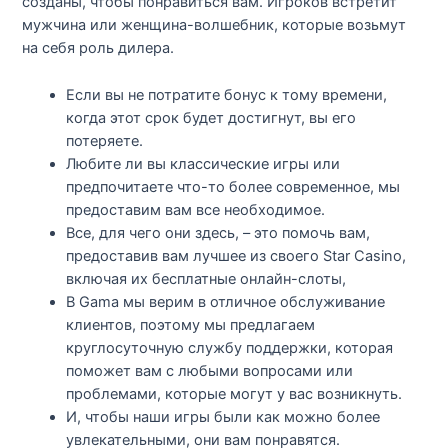
созданы, чтобы понравиться вам. Игроков встретит
мужчина или женщина-волшебник, которые возьмут
на себя роль дилера.
Если вы не потратите бонус к тому времени,
когда этот срок будет достигнут, вы его
потеряете.
Любите ли вы классические игры или
предпочитаете что-то более современное, мы
предоставим вам все необходимое.
Все, для чего они здесь, – это помочь вам,
предоставив вам лучшее из своего Star Casino,
включая их бесплатные онлайн-слоты,
В Gama мы верим в отличное обслуживание
клиентов, поэтому мы предлагаем
круглосуточную службу поддержки, которая
поможет вам с любыми вопросами или
проблемами, которые могут у вас возникнуть.
И, чтобы наши игры были как можно более
увлекательными, они вам понравятся.