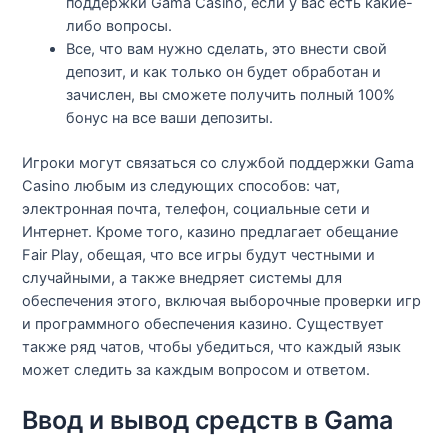
поддержки Gama Casino, если у вас есть какие-
либо вопросы.
Все, что вам нужно сделать, это внести свой
депозит, и как только он будет обработан и
зачислен, вы сможете получить полный 100%
бонус на все ваши депозиты.
Игроки могут связаться со службой поддержки Gama
Casino любым из следующих способов: чат,
электронная почта, телефон, социальные сети и
Интернет. Кроме того, казино предлагает обещание
Fair Play, обещая, что все игры будут честными и
случайными, а также внедряет системы для
обеспечения этого, включая выборочные проверки игр
и программного обеспечения казино. Существует
также ряд чатов, чтобы убедиться, что каждый язык
может следить за каждым вопросом и ответом.
Ввод и вывод средств в Gama