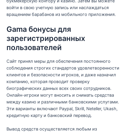
букмекерскую контору и казино. Затем вы можете
войти в свою учетную запись или наслаждаться
вращением барабанов из мобильного приложения.
Gama бонусы для
зарегистрированных
пользователей
Сайт принял меры для обеспечения постоянного
соблюдения строгих стандартов удовлетворенности
клиентов и безопасности игроков, и даже назначил
компанию, которая проводит проверку
биографических данных всех своих сотрудников.
Онлайн-игроки могут вносить и снимать средства
между казино и различными банковскими услугами.
Эти варианты включают Paypal, Skrill, Neteller, Ukash,
кредитную карту и банковский перевод.
Вывод средств осуществляется любым из