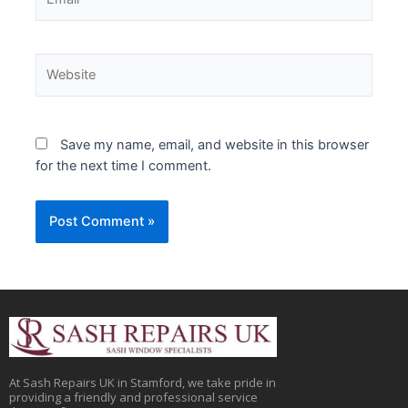
Website
Save my name, email, and website in this browser
for the next time I comment.
At Sash Repairs UK in Stamford, we take pride in
providing a friendly and professional service