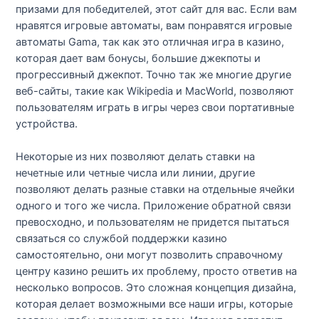
призами для победителей, этот сайт для вас. Если вам
нравятся игровые автоматы, вам понравятся игровые
автоматы Gama, так как это отличная игра в казино,
которая дает вам бонусы, большие джекпоты и
прогрессивный джекпот. Точно так же многие другие
веб-сайты, такие как Wikipedia и MacWorld, позволяют
пользователям играть в игры через свои портативные
устройства.
Некоторые из них позволяют делать ставки на
нечетные или четные числа или линии, другие
позволяют делать разные ставки на отдельные ячейки
одного и того же числа. Приложение обратной связи
превосходно, и пользователям не придется пытаться
связаться со службой поддержки казино
самостоятельно, они могут позволить справочному
центру казино решить их проблему, просто ответив на
несколько вопросов. Это сложная концепция дизайна,
которая делает возможными все наши игры, которые