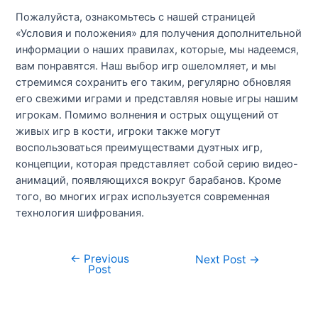
Пожалуйста, ознакомьтесь с нашей страницей
«Условия и положения» для получения дополнительной
информации о наших правилах, которые, мы надеемся,
вам понравятся. Наш выбор игр ошеломляет, и мы
стремимся сохранить его таким, регулярно обновляя
его свежими играми и представляя новые игры нашим
игрокам. Помимо волнения и острых ощущений от
живых игр в кости, игроки также могут
воспользоваться преимуществами дуэтных игр,
концепции, которая представляет собой серию видео-
анимаций, появляющихся вокруг барабанов. Кроме
того, во многих играх используется современная
технология шифрования.
←
Previous
Next Post
→
Post