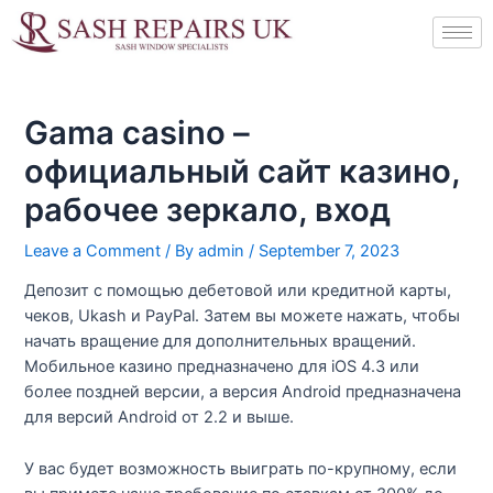
Skip
Post
to
navigation
content
Gama casino –
официальный сайт казино,
рабочее зеркало, вход
Leave a Comment
/ By
admin
/
September 7, 2023
Депозит с помощью дебетовой или кредитной карты,
чеков, Ukash и PayPal. Затем вы можете нажать, чтобы
начать вращение для дополнительных вращений.
Мобильное казино предназначено для iOS 4.3 или
более поздней версии, а версия Android предназначена
для версий Android от 2.2 и выше.
У вас будет возможность выиграть по-крупному, если