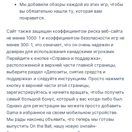
Мы добавили обзоры каждой из этих игр, чтобы
вы обязательно нашли ту, которая вам
понравится.
Сайт также защищен коэффициентом риска веб-сайта
не менее 1000: 1 и коэффициентом безопасности игр не
менее 300: 1, что означает, что он очень надежен и
доверен для использования канадскими игроками.
Перейдите к кнопке «Справка и поддержка»,
расположенной в верхней части главной страницы,
выберите раздел «Депозиты, снятие средств и
поддержка» и следуйте инструкциям. Просто нажмите
кнопку в верхней части этой страницы,
зарегистрируйтесь и начните вращать, чтобы получить
самый большой бонус, который у вас когда-либо был.
Однако для регистрации вы можете просто добавить
Gama в избранное на своем мобильном устройстве.
Мы рады наконец объявить, что теперь мы готовы
выпустить On the Ball, нашу новую онлайн-