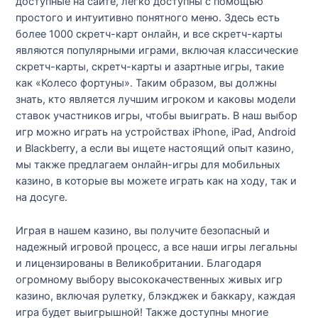
доступные на сайте, легко доступны с помощью
простого и интуитивно понятного меню. Здесь есть
более 1000 скретч-карт онлайн, и все скретч-карты
являются популярными играми, включая классические
скретч-карты, скретч-карты и азартные игры, такие
как «Колесо фортуны». Таким образом, вы должны
знать, кто является лучшим игроком и каковы модели
ставок участников игры, чтобы выиграть. В наш выбор
игр можно играть на устройствах iPhone, iPad, Android
и Blackberry, а если вы ищете настоящий опыт казино,
мы также предлагаем онлайн-игры для мобильных
казино, в которые вы можете играть как на ходу, так и
на досуге.
Играя в нашем казино, вы получите безопасный и
надежный игровой процесс, а все наши игры легальны
и лицензированы в Великобритании. Благодаря
огромному выбору высококачественных живых игр
казино, включая рулетку, блэкджек и баккару, каждая
игра будет выигрышной! Также доступны многие