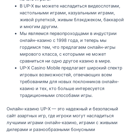
В UP-X вы можете насладиться видеослотами,
настольными играми, казуальными играми,
живой рулеткой, живым блэкджеком, баккарой
и многим другим.
Мы являемся первопроходцами в индустрии
онлайн-казино с 1998 года, и теперь мы
гордимся тем, что предлагаем онлайн-игры
мирового класса, с которыми не может
сравниться ни одно другое казино в мире.
UP-X Casino Mobile предлагает широкий спектр
игровых возможностей, отвечающих всем
требованиям для новых поклонников онлайн-
казино и тех, кто больше интересуется
традиционными способами игры.
Онлайн-казино UP-X — это надежный и безопасный
сайт азартных игр, где игроки могут насладиться
лучшими играми онлайн-казино, играми с живыми
дилерами и разнообразными бонусными