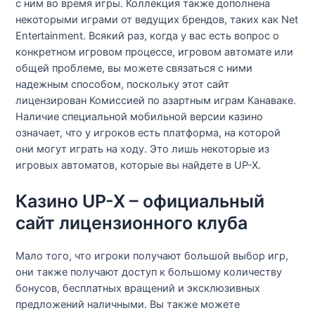
с ним во время игры. Коллекция также дополнена
некоторыми играми от ведущих брендов, таких как Net
Entertainment. Всякий раз, когда у вас есть вопрос о
конкретном игровом процессе, игровом автомате или
общей проблеме, вы можете связаться с ними
надежным способом, поскольку этот сайт
лицензирован Комиссией по азартным играм Канаваке.
Наличие специальной мобильной версии казино
означает, что у игроков есть платформа, на которой
они могут играть на ходу. Это лишь некоторые из
игровых автоматов, которые вы найдете в UP-X.
Казино UP-X – официальный
сайт лицензионного клуба
Мало того, что игроки получают большой выбор игр,
они также получают доступ к большому количеству
бонусов, бесплатных вращений и эксклюзивных
предложений наличными. Вы также можете