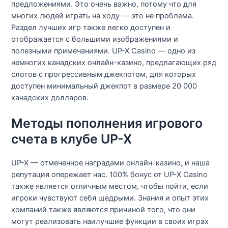
предложениями. Это очень важно, потому что для
многих людей играть на ходу — это не проблема.
Раздел лучших игр также легко доступен и
отображается с большими изображениями и
полезными примечаниями. UP-X Casino — одно из
немногих канадских онлайн-казино, предлагающих ряд
слотов с прогрессивным джекпотом, для которых
доступен минимальный джекпот в размере 20 000
канадских долларов.
Методы пополнения игрового
счета в клубе UP-X
UP-X — отмеченное наградами онлайн-казино, и наша
репутация опережает нас. 100% бонус от UP-X Casino
также является отличным местом, чтобы пойти, если
игроки чувствуют себя щедрыми. Знания и опыт этих
компаний также являются причиной того, что они
могут реализовать наилучшие функции в своих играх