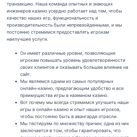
транзакцию. Наша команда опытных и знающих
инженеров казино усердно работает над тем, чтобы
качество наших игр, функциональность и
производительность были непревзойденными, и мы
постоянно стремимся предоставлять игрокам
наилучшие услуги.
Он имеет различные уровни, позволяющие
игрокам повышать уровень удовлетворенности
своих клиентов и оказывать большее влияние на
сайт.
Мы являемся одним из самых популярных
онлайн-казино, предлагающим удобство и все
преимущества игры в наземном казино.
Вот почему мы всегда стремимся улучшить наши
игры в онлайн-казино и опыт наших игроков,
чтобы постоянно быть в авангарде отрасли.
Мы тестируем по множеству причин; одна из них
заключается в том, чтобы гарантировать, что