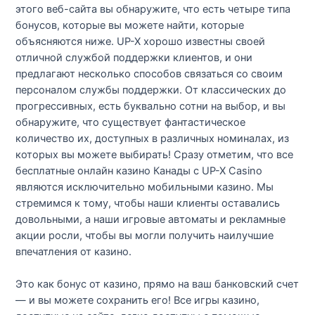
этого веб-сайта вы обнаружите, что есть четыре типа
бонусов, которые вы можете найти, которые
объясняются ниже. UP-X хорошо известны своей
отличной службой поддержки клиентов, и они
предлагают несколько способов связаться со своим
персоналом службы поддержки. От классических до
прогрессивных, есть буквально сотни на выбор, и вы
обнаружите, что существует фантастическое
количество их, доступных в различных номиналах, из
которых вы можете выбирать! Сразу отметим, что все
бесплатные онлайн казино Канады с UP-X Casino
являются исключительно мобильными казино. Мы
стремимся к тому, чтобы наши клиенты оставались
довольными, а наши игровые автоматы и рекламные
акции росли, чтобы вы могли получить наилучшие
впечатления от казино.
Это как бонус от казино, прямо на ваш банковский счет
— и вы можете сохранить его! Все игры казино,