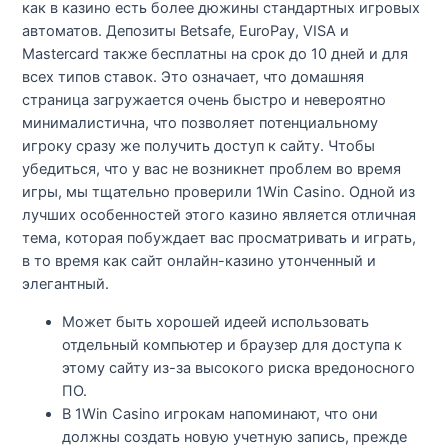
как в казино есть более дюжины стандартных игровых
автоматов. Депозиты Betsafe, EuroPay, VISA и
Mastercard также бесплатны на срок до 10 дней и для
всех типов ставок. Это означает, что домашняя
страница загружается очень быстро и невероятно
минималистична, что позволяет потенциальному
игроку сразу же получить доступ к сайту. Чтобы
убедиться, что у вас не возникнет проблем во время
игры, мы тщательно проверили 1Win Casino. Одной из
лучших особенностей этого казино является отличная
тема, которая побуждает вас просматривать и играть,
в то время как сайт онлайн-казино утонченный и
элегантный.
Может быть хорошей идеей использовать
отдельный компьютер и браузер для доступа к
этому сайту из-за высокого риска вредоносного
ПО.
В 1Win Casino игрокам напоминают, что они
должны создать новую учетную запись, прежде