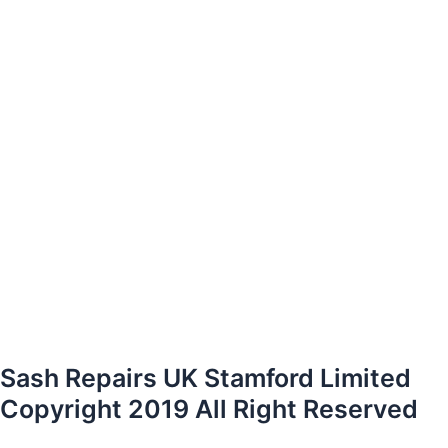
Sash Repairs UK Stamford Limited
Copyright 2019 All Right Reserved