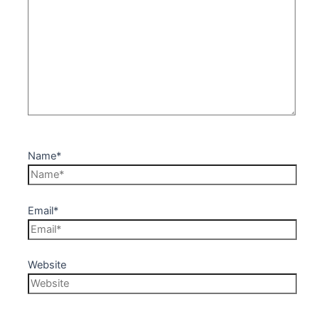
Name*
Email*
Website