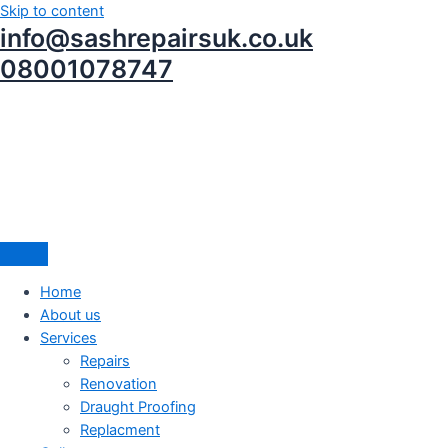
Skip to content
info@sashrepairsuk.co.uk
08001078747
Home
About us
Services
Repairs
Renovation
Draught Proofing
Replacment