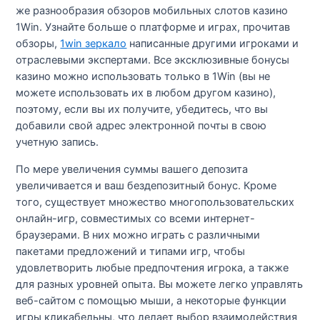
же разнообразия обзоров мобильных слотов казино
1Win. Узнайте больше о платформе и играх, прочитав
обзоры,
1win зеркало
написанные другими игроками и
отраслевыми экспертами. Все эксклюзивные бонусы
казино можно использовать только в 1Win (вы не
можете использовать их в любом другом казино),
поэтому, если вы их получите, убедитесь, что вы
добавили свой адрес электронной почты в свою
учетную запись.
По мере увеличения суммы вашего депозита
увеличивается и ваш бездепозитный бонус. Кроме
того, существует множество многопользовательских
онлайн-игр, совместимых со всеми интернет-
браузерами. В них можно играть с различными
пакетами предложений и типами игр, чтобы
удовлетворить любые предпочтения игрока, а также
для разных уровней опыта. Вы можете легко управлять
веб-сайтом с помощью мыши, а некоторые функции
игры кликабельны, что делает выбор взаимодействия