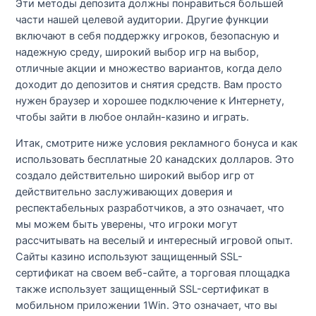
Эти методы депозита должны понравиться большей
части нашей целевой аудитории. Другие функции
включают в себя поддержку игроков, безопасную и
надежную среду, широкий выбор игр на выбор,
отличные акции и множество вариантов, когда дело
доходит до депозитов и снятия средств. Вам просто
нужен браузер и хорошее подключение к Интернету,
чтобы зайти в любое онлайн-казино и играть.
Итак, смотрите ниже условия рекламного бонуса и как
использовать бесплатные 20 канадских долларов. Это
создало действительно широкий выбор игр от
действительно заслуживающих доверия и
респектабельных разработчиков, а это означает, что
мы можем быть уверены, что игроки могут
рассчитывать на веселый и интересный игровой опыт.
Сайты казино используют защищенный SSL-
сертификат на своем веб-сайте, а торговая площадка
также использует защищенный SSL-сертификат в
мобильном приложении 1Win. Это означает, что вы