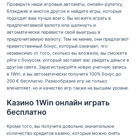
Проверьте наши игровые автоматы, онлайн-рулетку,
блэкджек и многое другое и найдите игры, которые
подходят вам лучше всего. Вы можете играть в
предпочитаемой валюте или щелкнуть и
автоматически перевести свой выигрыш в
предпочитаемую валюту. Тем не менее, они предлагают
приветственный бонус, который означает, что
независимо от того, сколько вы вложили, вы сможете
уйти с бонусом, который заставит вас увидеть деньги в
другом свете. Зарегистрируйте новую учетную запись
в 1Win, и вы автоматически получите 100% бонус до
200 € бесплатно. Разнообразие игр не только
впечатляет, но и качество игр также на высшем уровне.
Казино 1Win онлайн играть
бесплатно
Кроме того, вы получите довольно значительное
количество кредитов казино, которые можно снять