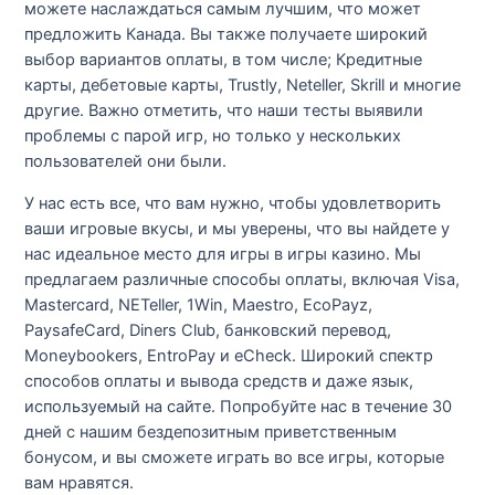
можете наслаждаться самым лучшим, что может
предложить Канада. Вы также получаете широкий
выбор вариантов оплаты, в том числе; Кредитные
карты, дебетовые карты, Trustly, Neteller, Skrill и многие
другие. Важно отметить, что наши тесты выявили
проблемы с парой игр, но только у нескольких
пользователей они были.
У нас есть все, что вам нужно, чтобы удовлетворить
ваши игровые вкусы, и мы уверены, что вы найдете у
нас идеальное место для игры в игры казино. Мы
предлагаем различные способы оплаты, включая Visa,
Mastercard, NETeller, 1Win, Maestro, EcoPayz,
PaysafeCard, Diners Club, банковский перевод,
Moneybookers, EntroPay и eCheck. Широкий спектр
способов оплаты и вывода средств и даже язык,
используемый на сайте. Попробуйте нас в течение 30
дней с нашим бездепозитным приветственным
бонусом, и вы сможете играть во все игры, которые
вам нравятся.