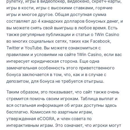
рулетку, игры в видеопокер, видеокено, скретч-карты,
игры в кости, игры с высокими ставками, горячие
игры и многое другое. Общая доступная сумма
составляет до 4 канадских долларов бонусных денег, и
вы можете снять свой выигрыш в любое время. Есть
также регулярные публикации и статьи о 1Win Casino
во многих социальных сетях, таких как Facebook,
Twitter и YouTube. Вы можете ознакомиться с
правилами и условиями на сайте 1Win Casino, если вас
интересует юридическая сторона. Еще одна
замечательная особенность этого приветственного
бонуса заключается в том, что, как и в случае с
депозитом, для бонуса не требуется отыгрыш.
Таким образом, это показывает, что сайт также очень
стремится помочь своим игрокам. Таблица выплат и
вся остальная информация об играх доступны здесь
бесплатно. Комиссия по азартным играм,
утвержденная eCOGRA, и член совета по
интерактивным играм. Это означает, что игроки могут