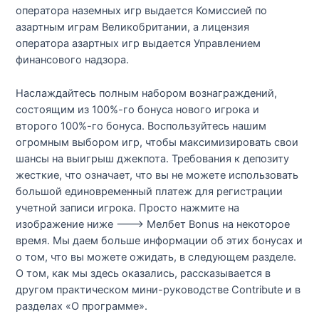
оператора наземных игр выдается Комиссией по
азартным играм Великобритании, а лицензия
оператора азартных игр выдается Управлением
финансового надзора.
Наслаждайтесь полным набором вознаграждений,
состоящим из 100%-го бонуса нового игрока и
второго 100%-го бонуса. Воспользуйтесь нашим
огромным выбором игр, чтобы максимизировать свои
шансы на выигрыш джекпота. Требования к депозиту
жесткие, что означает, что вы не можете использовать
большой единовременный платеж для регистрации
учетной записи игрока. Просто нажмите на
изображение ниже ———> Мелбет Bonus на некоторое
время. Мы даем больше информации об этих бонусах и
о том, что вы можете ожидать, в следующем разделе.
О том, как мы здесь оказались, рассказывается в
другом практическом мини-руководстве Contribute и в
разделах «О программе».