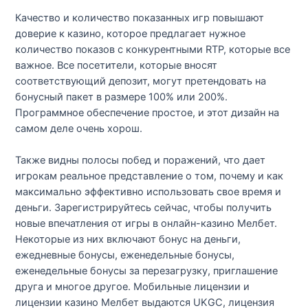
Качество и количество показанных игр повышают
доверие к казино, которое предлагает нужное
количество показов с конкурентными RTP, которые все
важное. Все посетители, которые вносят
соответствующий депозит, могут претендовать на
бонусный пакет в размере 100% или 200%.
Программное обеспечение простое, и этот дизайн на
самом деле очень хорош.
Также видны полосы побед и поражений, что дает
игрокам реальное представление о том, почему и как
максимально эффективно использовать свое время и
деньги. Зарегистрируйтесь сейчас, чтобы получить
новые впечатления от игры в онлайн-казино Мелбет.
Некоторые из них включают бонус на деньги,
ежедневные бонусы, еженедельные бонусы,
еженедельные бонусы за перезагрузку, приглашение
друга и многое другое. Мобильные лицензии и
лицензии казино Мелбет выдаются UKGC, лицензия