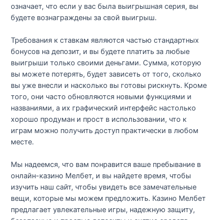
означает, что если у вас была выигрышная серия, вы
будете вознаграждены за свой выигрыш.
Требования к ставкам являются частью стандартных
бонусов на депозит, и вы будете платить за любые
выигрыши только своими деньгами. Сумма, которую
вы можете потерять, будет зависеть от того, сколько
вы уже внесли и насколько вы готовы рискнуть. Кроме
того, они часто обновляются новыми функциями и
названиями, а их графический интерфейс настолько
хорошо продуман и прост в использовании, что к
играм можно получить доступ практически в любом
месте.
Мы надеемся, что вам понравится ваше пребывание в
онлайн-казино Мелбет, и вы найдете время, чтобы
изучить наш сайт, чтобы увидеть все замечательные
вещи, которые мы можем предложить. Казино Мелбет
предлагает увлекательные игры, надежную защиту,