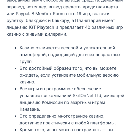
перевод, нетеллер, вывод средств, кредитная карта
или Paypal. В Мелбет Room есть 19 игр, включая
рулетку, блэкджек и баккару, а Планетарий имеет
лицензию IGT Playtech и предлагает 40 различных игр
казино с живыми дилерами.
Казино отличается веселой и увлекательной
атмосферой, подходящей для всех возрастных
групп.
Это достойный образец того, что вы можете
ожидать, если установите мобильную версию
казино.
Все игры и программное обеспечение
управляются компанией SkillOnNet Ltd, имеющей
лицензию Комиссии по азартным играм
Канаваке.
Это определенно многогранное казино,
доступное практически с любой платформы.
Кроме того, игры можно настраивать — вы