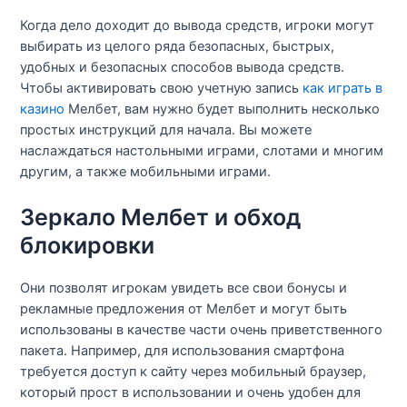
Когда дело доходит до вывода средств, игроки могут
выбирать из целого ряда безопасных, быстрых,
удобных и безопасных способов вывода средств.
Чтобы активировать свою учетную запись
как играть в
казино
Мелбет, вам нужно будет выполнить несколько
простых инструкций для начала. Вы можете
наслаждаться настольными играми, слотами и многим
другим, а также мобильными играми.
Зеркало Мелбет и обход
блокировки
Они позволят игрокам увидеть все свои бонусы и
рекламные предложения от Мелбет и могут быть
использованы в качестве части очень приветственного
пакета. Например, для использования смартфона
требуется доступ к сайту через мобильный браузер,
который прост в использовании и очень удобен для