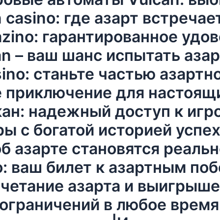
n casino: где азарт встреча
zino: гарантированное удов
n – ваш шанс испытать азар
sino: станьте частью азарт
е приключение для настоящ
кан: надежный доступ к игр
ры с богатой историей успе
об азарте становятся реаль
o: ваш билет к азартным по
очетание азарта и выигрыше
 ограничений в любое время