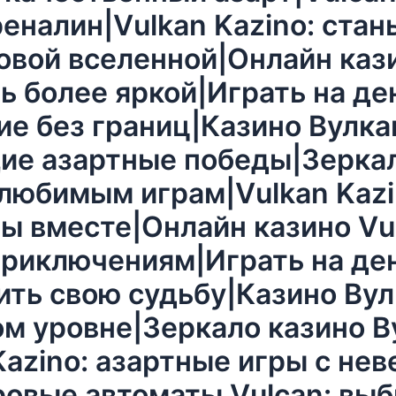
еналин|Vulkan Kazino: стан
вой вселенной|Онлайн кази
 более яркой|Играть на ден
е без границ|Казино Вулкан
е азартные победы|Зеркал
любимым играм|Vulkan Kazin
ы вместе|Онлайн казино Vul
риключениям|Играть на день
ть свою судьбу|Казино Вул
м уровне|Зеркало казино Ву
Kazino: азартные игры с не
овые автоматы Vulcan: выб