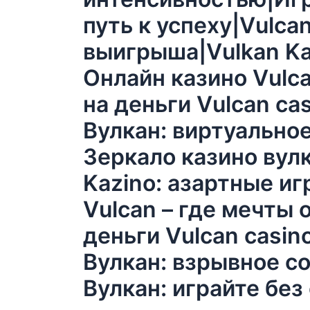
путь к успеху|Vulca
выигрыша|Vulkan Ka
Онлайн казино Vulca
на деньги Vulcan ca
Вулкан: виртуально
Зеркало казино вул
Kazino: азартные иг
Vulcan – где мечты 
деньги Vulcan casin
Вулкан: взрывное с
Вулкан: играйте без