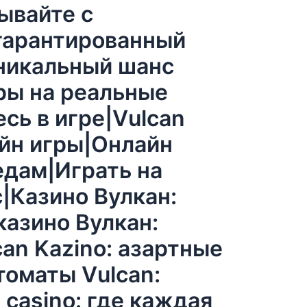
рывайте с
 гарантированный
 уникальный шанс
ры на реальные
есь в игре|Vulcan
айн игры|Онлайн
едам|Играть на
с|Казино Вулкан:
азино Вулкан:
an Kazino: азартные
томаты Vulcan:
 casino: где каждая