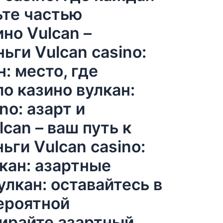
ьте частью
но Vulcan –
ьги Vulcan casino:
: место, где
о казино вулкан:
o: азарт и
can – ваш путь к
ги Vulcan casino:
кан: азартные
лкан: оставайтесь в
вероятной
ирайте азартный