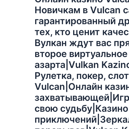
Новичкам в Vulcan c
гарантированный др
тех, кто ценит кач
Вулкан ждут вас пр
второе виртуальное 
азарта|Vulkan Kazin
Рулетка, покер, сло
Vulcan|Онлайн кази
захватывающей|Игра
свою судьбу|Казино
приключений|Зеркал