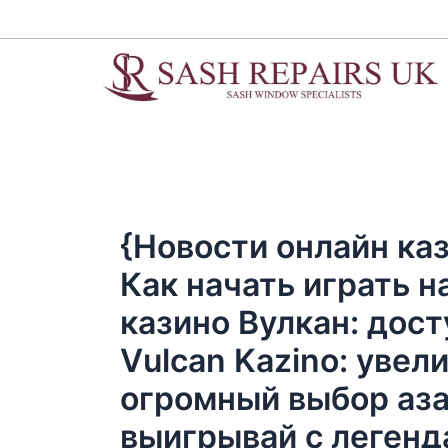
Skip
Post
to
navigation
content
{Новости онлайн каз
Как начать играть н
казино Вулкан: дост
Vulcan Kazino: увел
огромный выбор аза
выигрывай с леген