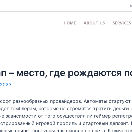
HOME
ABOUT US
SERVICES
an – место, где рождаются 
 2023
 софт разнообразных провайдеров. Автоматы стартуют 
дет гемблерам, которые не стремятся тратить деньги 
не зависимости от того осуществил ли геймер регистр
стрированный игровой профиль и стартовый депозит. В
рышные спины, доступны для вывода со счета. Количес