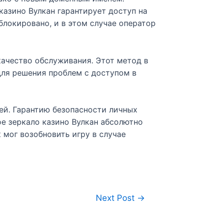
казино Вулкан гарантирует доступ на
блокировано, и в этом случае оператор
качество обслуживания. Этот метод в
для решения проблем с доступом в
ей. Гарантию безопасности личных
е зеркало казино Вулкан абсолютно
к мог возобновить игру в случае
Next Post
→