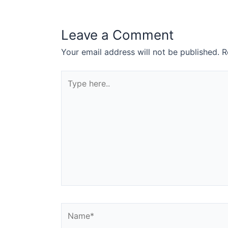
Leave a Comment
Your email address will not be published.
R
Type
here..
Name*