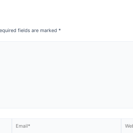
equired fields are marked
*
Email*
Webs