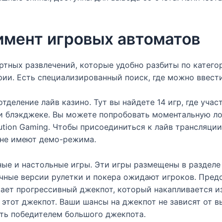
тимент игровых автоматов
артных развлечений, которые удобно разбиты по катег
ии. Есть специализированный поиск, где можно ввести
тделение лайв казино. Тут вы найдете 14 игр, где уча
е и блэкджеке. Вы можете попробовать моментальную ло
ution Gaming. Чтобы присоединиться к лайв трансляции
 не имеют демо-режима.
ные и настольные игры. Эти игры размещены в разделе
личные версии рулетки и покера ожидают игроков. Пре
ает прогрессивный джекпот, который накапливается из
а этот джекпот. Ваши шансы на джекпот не зависят от 
ать победителем большого джекпота.