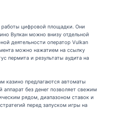
ий работы цифровой площадки. Они
зино Вулкан можно внизу отдельной
ной деятельности оператор Vulkan
умента можно нажатием на ссылку
тус пермита и результаты аудита на
ам казино предлагаются автоматы
й аппарат без денег позволяет свежим
ническим рядом, диапазоном ставок и
стратегий перед запуском игры на