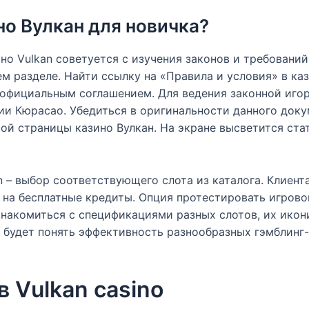
ино Вулкан для новичка?
ино Vulkan советуется с изучения законов и требован
 разделе. Найти ссылку на «Правила и условия» в ка
 официальным соглашением. Для ведения законной игор
ии Кюрасао. Убедиться в оригинальности данного док
ой страницы казино Вулкан. На экране высветится ста
 – выбор соответствующего слота из каталога. Клиент
 на бесплатные кредиты. Опция протестировать игрово
знакомиться с спецификациями разных слотов, их ико
 будет понять эффективность разнообразных гэмблинг-
в Vulkan casino