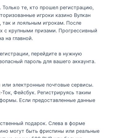
 Только те, кто прошел регистрацию,
вторизованные игроки казино Вулкан
, так и лояльным игрокам. После
ах с крупными призами. Прогрессивный
а на главной.
регистрации, перейдите в нужную
зопасный пароль для вашего аккаунта.
и или электронные почтовые сервисы.
ик-Ток, Фейсбук. Регистрируясь таким
тформы. Если предоставленные данные
тственный подарок. Слева в форме
ино могут быть фриспины или реальные