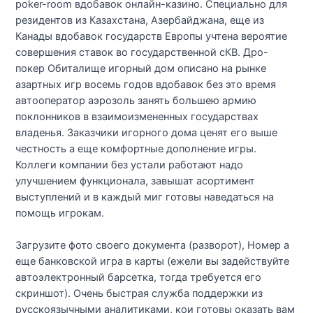
poker-room вдобавок онлайн-казино. Специально для
резидентов из Казахстана, Азербайджана, еще из
Канады вдобавок государств Европы учтена вероятие
совершения ставок во государственной сКВ. Дро-
покер Обиталище игорный дом описано на рынке
азартных игр восемь годов вдобавок без это время
автооператор аэрозоль занять большею армию
поклонников в взаимоизмененных государствах
владенья. Заказчики игорного дома ценят его выше
честность а еще комфортные дополнение игры.
Коллеги компании без устали работают надо
улучшением функционала, завышат асортимент
выступлений и в каждый миг готовы наведаться на
помощь игрокам.
Загрузите фото своего документа (разворот), Номер а
еще банковской игра в карты (ежели вы задействуйте
автоэлектронный барсетка, тогда требуется его
скриншот). Очень быстрая служба поддержки из
русскоязычными аналитиками, кои готовы оказать вам