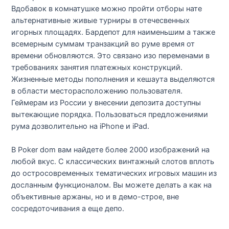
Вдобавок в комнатушке можно пройти отборы нате
альтернативные живые турниры в отечесвенных
игорных площадях. Бардепот для наименьшим а также
всемерным суммам транзакций во руме время от
времени обновляются. Это связано изо переменами в
требованиях занятия платежных конструкций.
Жизненные методы пополнения и кешаута выделяются
в области месторасположению пользователя.
Геймерам из России у внесении депозита доступны
вытекающие порядка. Пользоваться предложениями
рума дозволительно на iPhone и iPad.
В Poker dom вам найдете более 2000 изображений на
любой вкус. С классических винтажный слотов вплоть
до остросовременных тематических игровых машин из
досланным функционалом. Вы можете делать а как на
объективные аржаны, но и в демо-строе, вне
сосредоточивания а еще депо.