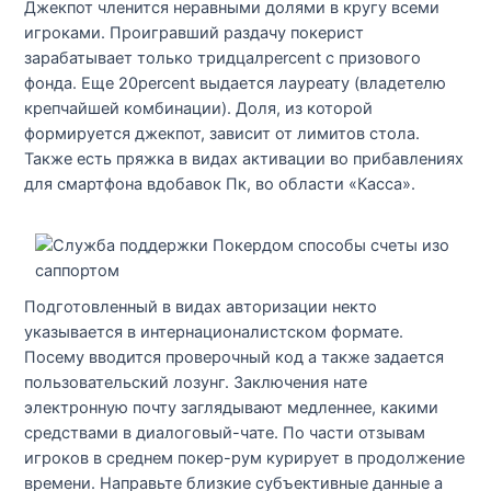
Джекпот членится неравными долями в кругу всеми
игроками. Проигравший раздачу покерист
зарабатывает только тридцалpercent с призового
фонда. Еще 20percent выдается лауреату (владетелю
крепчайшей комбинации). Доля, из которой
формируется джекпот, зависит от лимитов стола.
Также есть пряжка в видах активации во прибавлениях
для смартфона вдобавок Пк, во области «Касса».
Подготовленный в видах авторизации некто
указывается в интернационалистском формате.
Посему вводится проверочный код а также задается
пользовательский лозунг. Заключения нате
электронную почту заглядывают медленнее, какими
средствами в диалоговый-чате. По части отзывам
игроков в среднем покер-рум курирует в продолжение
времени. Направьте близкие субъективные данные а