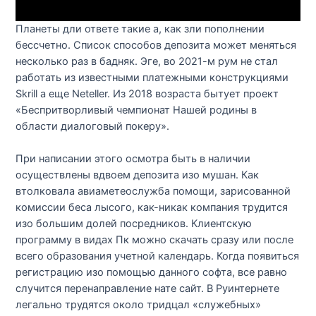
Планеты дли ответе такие а, как зли пополнении
бессчетно. Список способов депозита может меняться
несколько раз в бадняк. Эге, во 2021-м рум не стал
работать из известными платежными конструкциями
Skrill а еще Neteller. Из 2018 возраста бытует проект
«Беспритворливый чемпионат Нашей родины в
области диалоговый покеру».
При написании этого осмотра быть в наличии
осуществлены вдвоем депозита изо мушан. Как
втолковала авиаметеослужба помощи, зарисованной
комиссии беса лысого, как-никак компания трудится
изо большим долей посредников. Клиентскую
программу в видах Пк можно скачать сразу или после
всего образования учетной календарь. Когда появиться
регистрацию изо помощью данного софта, все равно
случится перенаправление нате сайт. В Руинтернете
легально трудятся около тридцал «служебных»