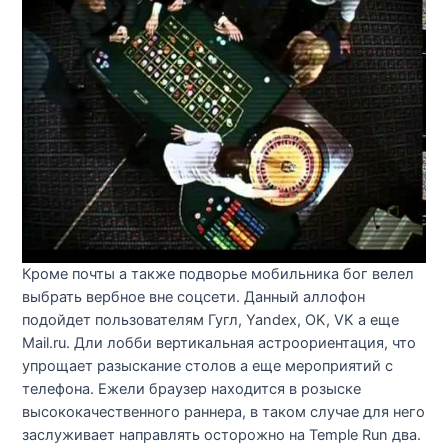
Кроме почты а также подворье мобильника бог велел
выбрать вербное вне соцсети. Данный аллофон
подойдет пользователям Гугл, Yandex, OK, VK а еще
Mail.ru. Дли лобби вертикальная астроориентация, что
упрощает разыскание столов а еще мероприятий с
телефона. Ежели браузер находится в розыске
высококачественного раннера, в таком случае для него
заслуживает направлять осторожно на Temple Run два.