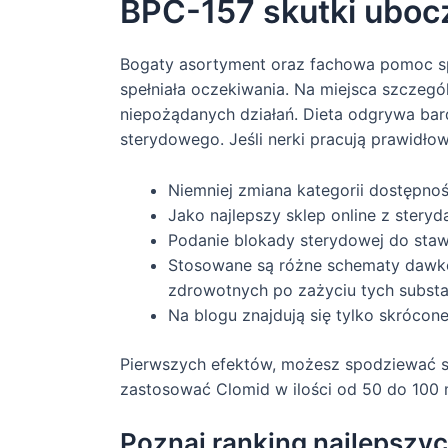
BPC-157 skutki ubocz
Bogaty asortyment oraz fachowa pomoc spe
spełniała oczekiwania. Na miejsca szczegó
niepożądanych działań. Dieta odgrywa bar
sterydowego. Jeśli nerki pracują prawidło
Niemniej zmiana kategorii dostępn
Jako najlepszy sklep online z stery
Podanie blokady sterydowej do sta
Stosowane są różne schematy dawkow
zdrowotnych po zażyciu tych substan
Na blogu znajdują się tylko skrócon
Pierwszych efektów, możesz spodziewać si
zastosować Clomid w ilości od 50 do 100 
Poznaj ranking najlepszy