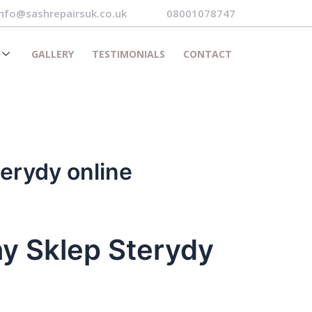
info@sashrepairsuk.co.uk
08001078747
GALLERY
TESTIMONIALS
CONTACT
erydy online
ny Sklep Sterydy