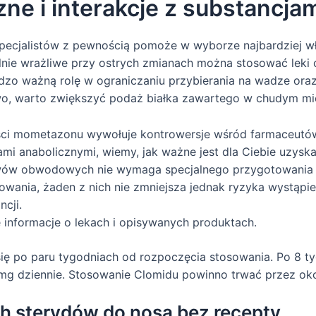
ne i interakcje z substancja
cjalistów z pewnością pomoże w wyborze najbardziej właś
lnie wrażliwe przy ostrych zmianach można stosować leki o
dzo ważną rolę w ograniczaniu przybierania na wadze oraz
wo, warto zwiększyć podaż białka zawartego w chudym mięsi
ości mometazonu wywołuje kontrowersje wśród farmaceutó
dami anabolicznymi, wiemy, jak ważne jest dla Ciebie uzysk
wów obwodowych nie wymaga specjalnego przygotowania z
ania, żaden z nich nie zmniejsza jednak ryzyka wystąpi
cji.
e informacje o lekach i opisywanych produktach.
ę po paru tygodniach od rozpoczęcia stosowania. Po 8 ty
mg dziennie. Stosowanie Clomidu powinno trwać przez oko
ch sterydów do nosa bez recepty