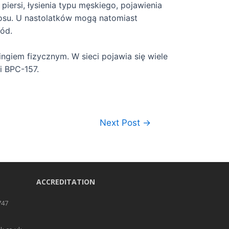
iersi, łysienia typu męskiego, pojawienia
głosu. U nastolatków mogą natomiast
sód.
ngiem fizycznym. W sieci pojawia się wiele
i BPC-157.
Next Post
→
ACCREDITATION
747