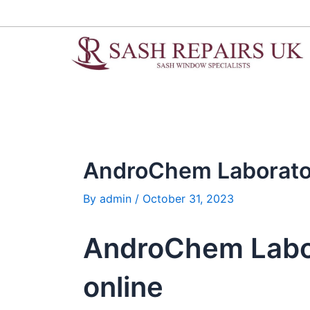
Skip
Post
to
navigation
content
AndroChem Laboratori
By
admin
/
October 31, 2023
AndroChem Labora
online