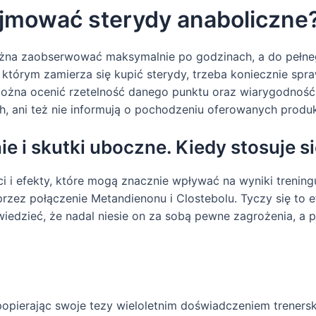
yjmować sterydy anaboliczne
żna zaobserwować maksymalnie po godzinach, a do pełnego
w którym zamierza się kupić sterydy, trzeba koniecznie spra
 można ocenić rzetelność danego punktu oraz wiarygodnoś
ch, ani też nie informują o pochodzeniu oferowanych produ
nie i skutki uboczne. Kiedy stosuje s
 i efekty, które mogą znacznie wpływać na wyniki treningu.
przez połączenie Metandienonu i Clostebolu. Tyczy się to
iedzieć, że nadal niesie on za sobą pewne zagrożenia, 
popierając swoje tezy wieloletnim doświadczeniem trenersk