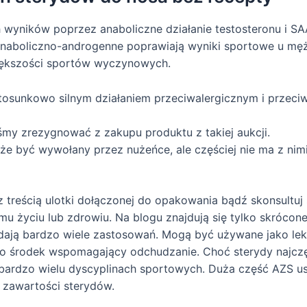
wyników poprzez anaboliczne działanie testosteronu i SA
 anaboliczno-androgenne poprawiają wyniki sportowe u męż
większości sportów wyczynowych.
 stosunkowo silnym działaniem przeciwalergicznym i przec
my zrezygnować z zakupu produktu z takiej aukcji.
że być wywołany przez nużeńce, ale częściej nie ma z nim
 treścią ulotki dołączonej do opakowania bądź skonsultuj
u życiu lub zdrowiu. Na blogu znajdują się tylko skrócone
adają bardzo wiele zastosowań. Mogą być używane jako lek
 środek wspomagający odchudzanie. Choć sterydy najczęści
ardzo wielu dyscyplinach sportowych. Duża część AZS ustę
 zawartości sterydów.