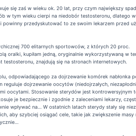
je się zaś w wieku ok. 20 lat, przy czym największy spa
 w tym wieku cierpi na niedobór testosteronu, dlatego wie
eki powinny przedyskutować to ze swoim lekarzem przed uży
ychicznej 700 elitarnych sportowców, z których 20 proc.
lą oralki, kupiłam jedną, oryginalnie wykorzystywaną w ter
at testosteronu, znajdują się na stronach internetowych.
iolu, odpowiadającego za dojrzewanie komórek nabłonka p
n reguluje dojrzewanie oocytów (niedojrzałych, niezapłodn
mi oocytami. Stosowanie sterydów jest kontrowersyjnym t
osuje je bezpiecznie i zgodnie z zaleceniami lekarzy, czę
nie wpływać na… W ostatnich latach sterydy stały się nie
ich, aby szybciej osiągać cele, takie jak zwiększenie masy
tycznie…