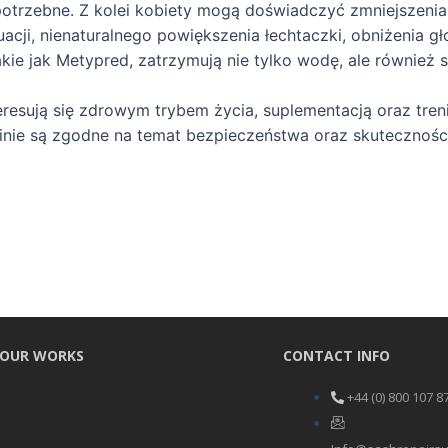
potrzebne. Z kolei kobiety mogą doświadczyć zmniejszenia p
uacji, nienaturalnego powiększenia łechtaczki, obniżenia 
akie jak Metypred, zatrzymują nie tylko wodę, ale również 
eresują się zdrowym trybem życia, suplementacją oraz treni
nie są zgodne na temat bezpieczeństwa oraz skutecznośc
OUR WORKS
CONTACT INFO
+44 (0) 800 107 8