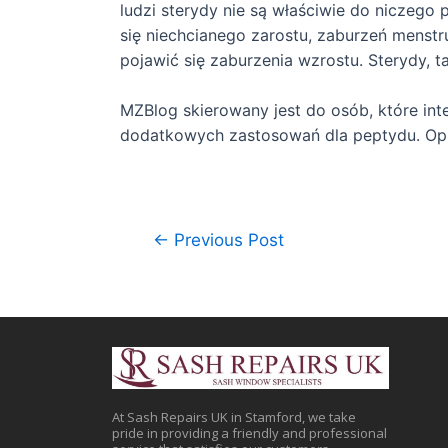
ludzi sterydy nie są właściwie do niczego 
się niechcianego zarostu, zaburzeń menstr
pojawić się zaburzenia wzrostu. Sterydy, t
MZBlog skierowany jest do osób, które int
dodatkowych zastosowań dla peptydu. Opi
←
Previous Post
At Sash Repairs UK in Stamford, we take
pride in providing a friendly and professional