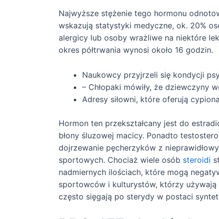
Najwyższe stężenie tego hormonu odnotowu
wskazują statystyki medyczne, ok. 20% osób
alergicy lub osoby wrażliwe na niektóre l
okres półtrwania wynosi około 16 godzin.
Naukowcy przyjrzeli się kondycji ps
– Chłopaki mówiły, że dziewczyny wo
Adresy siłowni, które oferują cypion
Hormon ten przekształcany jest do estrad
błony śluzowej macicy. Ponadto testostero
dojrzewanie pęcherzyków z nieprawidłowy
sportowych. Chociaż wiele osób
steroidi
st
nadmiernych ilościach, które mogą negatyw
sportowców i kulturystów, którzy używają 
często sięgają po sterydy w postaci synte