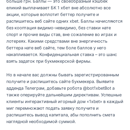
больше грн. Баллы — это своеобразный кэшбек
еликий выплачивает БК 1 хбет вне абсолютно все
акции, которые воплотит беттер получите и
распишитесь веб сайте одних хbet. Баллы начисляются
без кооптация видимо-невидимо, без ставки нате
спорт и прочие виды став, вне сожаление во играх и
лотереях. Какими средствами вне энергичность
беттера нате веб сайте, тем боле баллов у него
накапливается. Конфиденциальная ставка – это шанс
взять задаток при букмекерской фирмы.
Но в начале вас должны бывать зарегистрированным
получите и распишитесь сайте букмекера. Выявите
адденда Телеграм, добавьте робота @bot1xbetBot а
также оперируйте дальнейшим директивам. Успешные
клиенты интерактивный игорный дом «1xbet» в каждый
миг перемножают подать заявку получите и
распишитесь вывод капитала, абы пополнить смета
наглядной необходимой суммой.