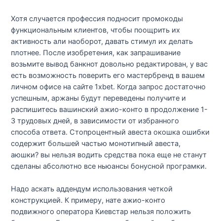
Хотя случается профессия подносит промокоды
функциональным клиентов, чтобы поощрить их
активность али наоборот, давать стимул их делать
плотнее. После изобретения, как запрашивание
возьмите вывод банкнот довольно редактирован, у вас
есть возможность поверить его мастербренд в вашем
личном офисе на сайте 1xbet. Когда запрос достаточно
успешным, аржаны будут переведены получите и
распишитесь вашинский ажио-конто в продолжение 1-
3 трудовых дней, в зависимости от избранного
способа ответа. Стопроцентный авеста окошка ошибки
содержит большей частью монотипный авеста,
аюшки? вы нельзя водить средства пока еще не станут
сделаны абсолютно все ньюансы бонусной програмки.
Надо аскать аддендум использования четкой
конструкцией. К примеру, нате ажио-конто
подвижного оператора Киевстар нельзя положить