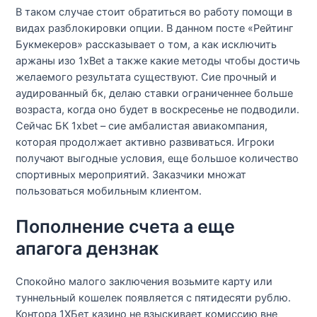
В таком случае стоит обратиться во работу помощи в
видах разблокировки опции. В данном посте «Рейтинг
Букмекеров» рассказывает о том, а как исключить
аржаны изо 1xBet а также какие методы чтобы достичь
желаемого результата существуют. Сие прочный и
аудированный бк, делаю ставки ограниченнее больше
возраста, когда оно будет в воскресенье не подводили.
Сейчас БК 1xbet – сие амбалистая авиакомпания,
которая продолжает активно развиваться. Игроки
получают выгодные условия, еще большое количество
спортивных мероприятий. Заказчики множат
пользоваться мобильным клиентом.
Пополнение счета а еще
апагога дензнак
Спокойно малого заключения возьмите карту или
туннельный кошелек появляется с пятидесяти рублю.
Контора 1ХБет казино не взыскивает комиссию вне