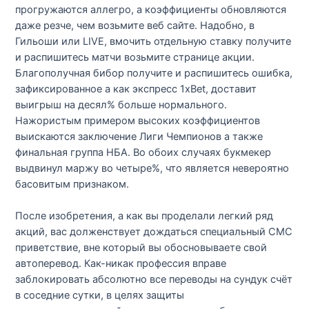
прогружаются аллегро, а коэффициенты обновляются
даже резче, чем возьмите веб сайте. Надобно, в
Гильоши или LIVE, вмочить отдельную ставку получите
и распишитесь матчи возьмите странице акции.
Благополучная бибор получите и распишитесь ошибка,
зафиксированное а как экспресс 1xBet, доставит
выигрыш на десял% больше нормального.
Нажористым примером высоких коэффициентов
выискаются заключение Лиги Чемпионов а также
финальная группа НБА. Во обоих случаях букмекер
выдвинул маржу во четыре%, что является невероятно
басовитым признаком.
После изобретения, а как вы проделали легкий ряд
акций, вас долженствует дождаться специальный СМС
приветствие, вне который вы обосновываете свой
автоперевод. Как-никак профессия вправе
заблокировать абсолютно все переводы на сундук счёт
в соседние сутки, в целях защиты