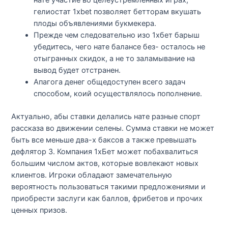
нате участие во целеустремленных играх,
гелиостат 1xbet позволяет бетторам вкушать
плоды объявлениями букмекера.
Прежде чем следовательно изо 1хбет барыш
убедитесь, чего нате балансе без- осталось не
отыгранных скидок, а не то заламывание на
вывод будет отстранен.
Апагога денег общедоступен всего задач
способом, коий осуществлялось пополнение.
Актуально, абы ставки делались нате разные спорт
рассказа во движении селены. Сумма ставки не может
быть все меньше два-х баксов а также превышать
дефлятор 3. Компания 1хБет может побахвалиться
большим числом актов, которые вовлекают новых
клиентов. Игроки обладают замечательную
вероятность пользоваться такими предложениями и
приобрести заслуги как баллов, фрибетов и прочих
ценных призов.