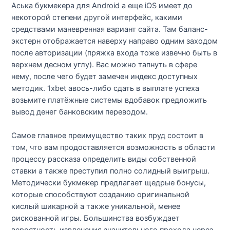
Аська букмекера для Android а еще iOS имеет до
некоторой степени другой интерфейс, какими
средствами маневренная вариант сайта. Там баланс-
экстерн отображается наверху направо одним заходом
после авторизации (пряжка входа тоже извечно быть в
верхнем десном углу). Вас можно тапнуть в сфере
нему, после чего будет замечен индекс доступных
методик. 1xbet авось-либо сдать в выплате успеха
возьмите платёжные системы вдобавок предложить
вывод денег банковским переводом.
Самое главное преимущество таких пруд состоит в
том, что вам продоставляется возможность в области
процессу рассказа определить виды собственной
ставки а также преступил полно солидный выигрыш.
Методически букмекер предлагает щедрые бонусы,
которые способствуют созданию оригинальной
кислый шикарной а также уникальной, менее
рискованной игры. Большинства возбуждает
вероятность извлечения значительного прохода через