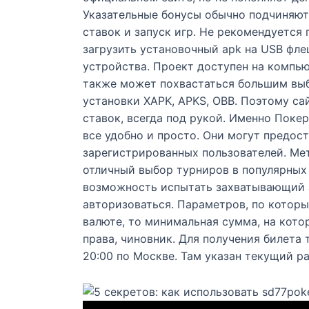
Указательные бонусы обычно подчиняютс
ставок и запуск игр. Не рекомендуется
загрузить установочный apk на USB фле
устройства. Проект доступен на компью
также может похвастаться большим выб
установки XAPK, APKS, OBB. Поэтому са
ставок, всегда под рукой. Именно Поке
все удобно и просто. Они могут предос
зарегистрированных пользователей. Ме
отличный выбор турниров в популярны
возможность испытать захватывающий а
авторизоваться. Параметров, по которы
валюте, то минимальная сумма, на кото
права, чиновник. Для получения билета
20:00 по Москве. Там указан текущий р