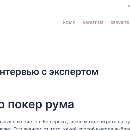
HOME
ABOUT US
SERVICES
нтервью с экспертом
р покер рума
вных покеристов. Во первых, здесь можно играть на ру
озит. Это зависит от того, какой способ вывода выбра