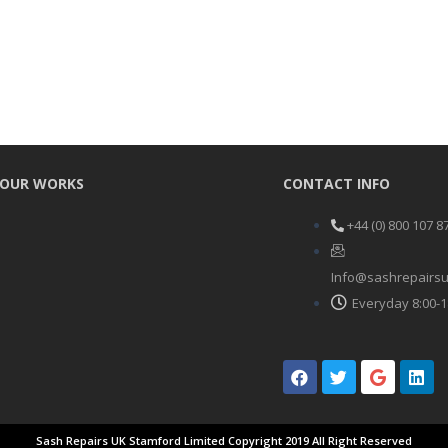
OUR WORKS
CONTACT INFO
+44 (0) 800 107 8
Info@sashrepairsu
Everyday 8:00-1
F
T
G
L
a
w
o
i
c
i
o
n
e
t
g
k
b
t
l
e
Sash Repairs UK Stamford Limited Copyright 2019 All Right Reserved