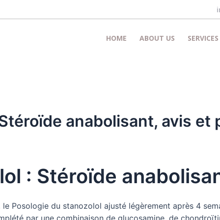
HOME
ABOUT US
SERVICES
Stéroïde anabolisant, avis et 
ol : Stéroïde anabolisant
e Posologie du stanozolol ajusté légèrement après 4 semai
omplété par une combinaison de glucosamine, de chondroïti