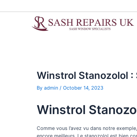
Skip
Post
to
navigation
content
Winstrol Stanozolol : 
By
admin
/
October 14, 2023
Winstrol Stanozol
Comme vous l’avez vu dans notre exemple, l
encore meilleurs. Le stanozolol est bien c