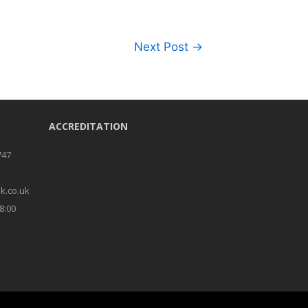
Next Post
→
ACCREDITATION
747
k.co.uk
8:00