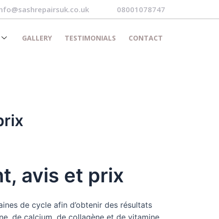
info@sashrepairsuk.co.uk
08001078747
GALLERY
TESTIMONIALS
CONTACT
prix
, avis et prix
nes de cycle afin d’obtenir des résultats
ne, de calcium, de collagène et de vitamine