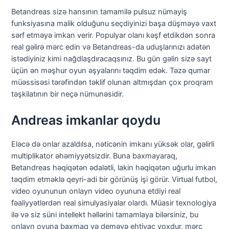
Betandreas sizə hansının tamamilə pulsuz nümayiş
funksiyasına malik olduğunu seçdiyinizi başa düşməyə vaxt
sərf etməyə imkan verir. Populyar olanı kəşf etdikdən sonra
real gəlirə mərc edin və Betandreas-da uduşlarınızı adətən
istədiyiniz kimi nağdlaşdıracaqsınız. Bu gün gəlin sizə sayt
üçün ən məşhur oyun əşyalarını təqdim edək. Təzə qumar
müəssisəsi tərəfindən təklif olunan altmışdan çox proqram
təşkilatının bir neçə nümunəsidir.
Andreas imkanlar qoydu
Eləcə də onlar azaldılsa, nəticənin imkanı yüksək olar, gəlirli
multiplikator əhəmiyyətsizdir. Buna baxmayaraq,
Betandreas həqiqətən ədalətli, lakin həqiqətən uğurlu imkan
təqdim etməklə qeyri-adi bir görünüş işi görür. Virtual futbol,
​​video oyununun onlayn video oyununa etdiyi real
fəaliyyətlərdən real simulyasiyalar olardı. Müasir texnologiya
ilə və siz süni intellekt həllərini tamamlaya bilərsiniz, bu
onlayn oyuna baxmaq və deməyə ehtiyac yoxdur, mərc