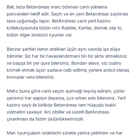
Bəli, təzə Betandreas mərc bölməsi canlı yükləmə
pəncərələri təklif edir. Seçin və ən yeni Betandreas saytında
təzə uyğunluğu tapın. BetAndreas canlı yerli kazino
kolleksiyasında bütün növ Ruletlər, Kartlar, demək olar ki,
bütün digər stolüstü oyunlar var.
Bənzər şərtləri təmin etdikləri üçün eyni vaxtda işə düşə
bilmirlər. Siz hər bir həvəsləndirməni bir-bir aktiv etməlisiniz
və başqa bir yer qura bilərsiniz. Bundan əlavə, siz cuatro
kömək etmək üçün sadəcə cəlb edilmiş yerlərə ardıcıl olaraq
bonuslar verə bilərsiniz.
Məhz buna görə canlı seçim qurmağı təşviq edirəm, çünki
şansınız hər qəpiyə dəyərsə, çox erkən edə bilərsiniz. Yerli
kazino saytı ilə birlikdə Betandreas tam hüquqlu bukki
xidmətini saxlayır. Ani zibillər və sürətli BetAndreas
çıxarılması da bizim üstünlüklərimizdir.
Mən oyunçuların istəklərini sürətlə yerinə yetirirəm və hər