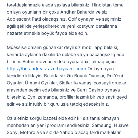
tərəfdaşlarımızla əlaqə saxlaya bilərsiniz. Hindistan temalı
onlayn oyunların bir çoxu Andhar Bahardır və siz
Adolescent Patti olacaqsınız. Qolf oynayın və seçiminizi
ağıllı şəkildə yerləşdirərək və yeni kostyum detallarına
nəzarət etməklə böyük fayda əldə edin.
Müəssisə onların günahkar deyil siz mobil app belə ki,
kənarda əyləncə daxilində qələbə və ya bacarıqsızlıq edə
bilərlər. Bütün mövcud video oyuna daxil olmaq üçün
https://betandreas-azerbaycanli.com/
Onlayn oyun
keçidinə klikləyin. Burada siz Ən Böyük Oyunlar, Ən Yeni
Oyunlar, Ümumi Oyunlar, Slotlar ilə yanaşı çoxsaylı qruplar
arasından seçim edə bilərsiniz və Canlı Casino oynaya
bilərsiniz. Eyni zamanda, profillər lazımlı bir veb saytı qeyd
edir və siz intuitiv bir quruluşla tətbiq edəcəksiniz.
Öz alətiniz sorğu icazəsi əldə edir ki, siz tanış olmayan
mənbədən ən yeni proqramı endirəsiniz. Samsung, Huawei,
Sony, Motorola və siz də Yahoo olacaq fərdi markaların