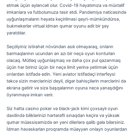
etmək üçün əyləncəli olur. Covid-19 həyatımıza və müxtəlif
imkanlara və futbolumuza təsir etdi. Pandemiya nəticəsində
uyğunlaşmaların həyata keçirilməsi qeyri-mümkündürsə,
bukmekerlər virtual idman qumar oyunu adlı bir şey
yaratdılar.
Seçdiyiniz istirahət növündən asılı olmayaraq, onların
barmaqlarının ucundan ən azı bir neçə oyun konturları
olacaq. Mütləq uyğunlaşmaq və daha çox pul qazanmaq
üçün hər biriniz üçün bir neçə limit yerinə yetirmək üçün
onlardan istifadə edin. Yeni aviator istifadəçi interfeysi
təkcə sizin mərclərinizi deyil, digər bahisçilərin mərclərini də
ekrana gətirir və sizə başqalarının oyuna necə yanaşdığını
öyrənməyə imkan verir.
Siz hətta casino poker və black-jack kimi çoxsaylı oyun
daxilində biliklərinizi hərtərəfli sınaqdan keçirə və yüksək
qumar müəssisəmizdə ən yeni dilerlərə qalib gələ bilərsiniz.
İdman həvəskarları proqramda müəyyən onlayn oyunlardan