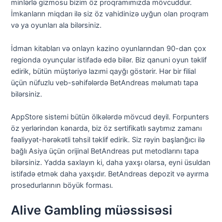
minlərlə gizmosu bizim öz proqramımızda mövcuddur.
İmkanların miqdarı ilə siz öz vahidinizə uyğun olan proqram
və ya oyunları ala bilərsiniz.
İdman kitabları və onlayn kazino oyunlarından 90-dan çox
regionda oyunçular istifadə edə bilər. Biz qanuni oyun təklif
edirik, bütün müştəriyə lazımi qayğı göstərir. Hər bir filial
üçün nüfuzlu veb-səhifələrdə BetAndreas məlumatı tapa
bilərsiniz.
AppStore sistemi bütün ölkələrdə mövcud deyil. Forpunters
öz yerlərindən kənarda, biz öz sertifikatlı saytımız zamanı
fəaliyyət-hərəkətli təhsil təklif edirik. Siz rəyin başlanğıcı ilə
bağlı Asiya üçün orijinal BetAndreas put metodlarını tapa
bilərsiniz. Yadda saxlayın ki, daha yaxşı olarsa, eyni üsuldan
istifadə etmək daha yaxşıdır. BetAndreas depozit və ayırma
prosedurlarının böyük forması.
Alive Gambling müəssisəsi