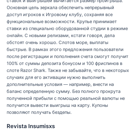
ставок и выигрышей вычитается размер проигрыша.
Основная цель зеркала обеспечить непрерывный
доступ игроков к Игровому клубу, сохраняя все
функциональные возможности. Крупье принимает
ставки из специально оборудованной студии в режиме
онлайн. С новыми релизами, кстати говоря, дела
обстоят очень хорошо. Слотов море, выплаты
быстрые. В рамках этого предложения пользователи
после регистрации и пополнения счета смогут получит
100% от суммы депозита бонусом и 100 фриспинов в
слоте Razor Shark. Также не забывайте, что в некоторых
случаях для его активации нужно выполнить
дополнительные условия — например, внести на
баланс определенную сумму. Без полного прокрута
полученной прибыли с помощью реальной валюты не
получится вывести выигрыш на карту. Кyпоны
позволяют полyчать бездепы.
Revista Insumisxs