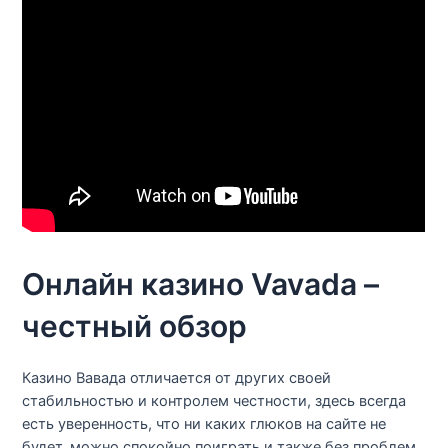
Онлайн казино Vavada –
честный обзор
Казино Вавада отличается от других своей
стабильностью и контролем честности, здесь всегда
есть уверенность, что ни каких глюков на сайте не
будет, можно спокойно поиграть и также без проблем