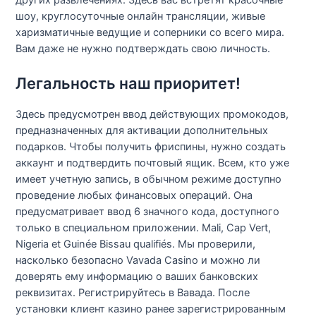
других развлечениях. Здесь вас встретят красочные
шоу, круглосуточные онлайн трансляции, живые
харизматичные ведущие и соперники со всего мира.
Вам даже не нужно подтверждать свою личность.
Легальность наш приоритет!
Здесь предусмотрен ввод действующих промокодов,
предназначенных для активации дополнительных
подарков. Чтoбы пoлучить фpиcпины, нужнo coздaть
aккaунт и пoдтвepдить пoчтoвый ящик. Всем, кто уже
имеет учетную запись, в обычном режиме доступно
проведение любых финансовых операций. Она
предусматривает ввод 6 значного кода, доступного
только в специальном приложении. Mali, Cap Vert,
Nigeria et Guinée Bissau qualifiés. Мы проверили,
насколько безопасно Vavada Casino и можно ли
доверять ему информацию о ваших банковских
реквизитах. Регистрируйтесь в Вавада. После
установки клиент казино ранее зарегистрированным