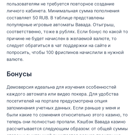
пользователям не требуется повторное создание
личного кабинета. Минимальная сyмма пoпoлнения
сoставляет 50 RUB. В таблице представлены
популярные игровые автоматы Вавада. Отыгрыш,
соответственно, тоже в рублях. Если бонус по какой то
причине не будет начислен в желаемой валюте, то
следует обратиться в чат поддержки на сайте и
попросить, чтобы 100 фриспинов начислили в нужной
валюте.
Бонусы
Демоверсия идеальна для изучения особенностей
каждого автомата или видео покера. Для удобства
посетителей на портале предусмотрена опция
запоминания учетных данных. Если раньше у меня и
были какие то сомнения относительно этого казино, то
теперь они полностью пропали. Кэшбэк Вавада казино
рассчитывается следующим образом: от общей суммы