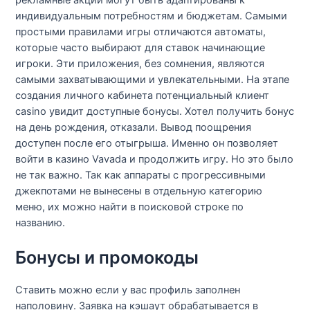
индивидуальным потребностям и бюджетам. Самыми
простыми правилами игры отличаются автоматы,
которые часто выбирают для ставок начинающие
игроки. Эти приложения, без сомнения, являются
самыми захватывающими и увлекательными. На этапе
создания личного кабинета потенциальный клиент
casino увидит доступные бонусы. Хотел получить бонус
на день рождения, отказали. Вывод поощрения
доступен после его отыгрыша. Именно он позволяет
войти в казино Vavada и продолжить игру. Но это было
не так важно. Так как аппараты с прогрессивными
джекпотами не вынесены в отдельную категорию
меню, их можно найти в поисковой строке по
названию.
Бонусы и промокоды
Ставить можно если у вас профиль заполнен
наполовину. Заявка на кэшаут обрабатывается в