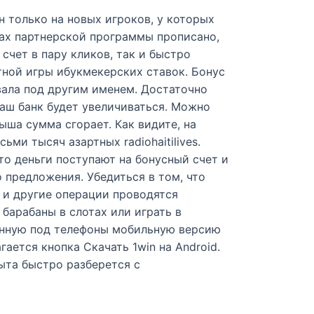
н только на новых игроков, у которых
лах партнерской программы прописано,
счет в пару кликов, так и быстро
тной игры ибукмекерских ставок. Бонус
овала под другим именем. Достаточно
ваш банк будет увеличиваться. Можно
рыша сумма сгорает. Как видите, на
ьми тысяч азартных radiohaitilives.
о деньги поступают на бонусный счет и
предложения. Убедиться в том, что
в и другие операции проводятся
 барабаны в слотах или играть в
ванную под телефоны мобильную версию
ается кнопка Скачать 1win на Android.
ыта быстро разберется с