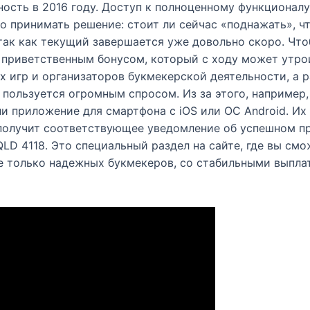
ность в 2016 году. Доступ к полноценному функционал
но принимать решение: стоит ли сейчас «поднажать», ч
так как текущий завершается уже довольно скоро. Что
я приветственным бонусом, который с ходу может утро
х игр и организаторов букмекерской деятельности, а 
пользуется огромным спросом. Из за этого, например, 
и приложение для смартфона с iOS или ОС Android. Их
 получит соответствующее уведомление об успешном п
s QLD 4118. Это специальный раздел на сайте, где вы см
е только надежных букмекеров, со стабильными выпла