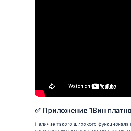
✅ Приложение 1Вин платн
Наличие такого широкого функционала 