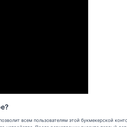
ое?
позволит всем пользователям этой букмекерской конт