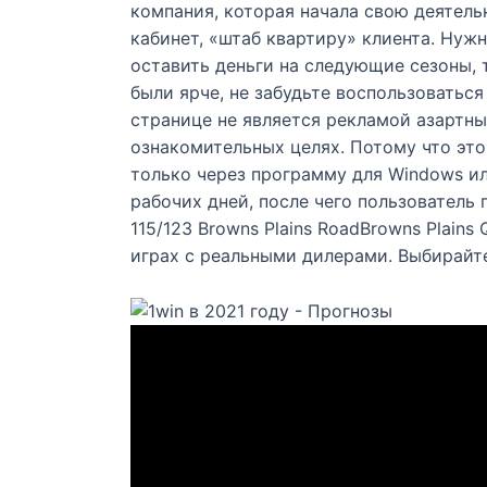
компания, которая начала свою деятель
кабинет, «штаб квартиру» клиента. Нуж
оставить деньги на следующие сезоны, 
были ярче, не забудьте воспользоватьс
странице не является рекламой азартны
ознакомительных целях. Потому что это 
только через программу для Windows ил
рабочих дней, после чего пользователь
115/123 Browns Plains RoadBrowns Plain
играх с реальными дилерами. Выбирайт