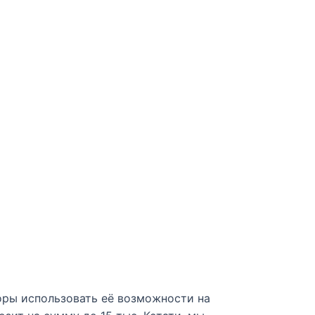
оры использовать её возможности на