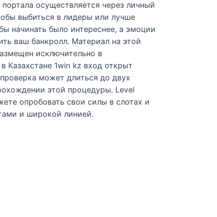
у портала осуществляется через личный
тобы выбиться в лидеры или лучше
бы начинать было интереснее, а эмоции
ить ваш банкролл. Материал на этой
размещен исключительно в
в Казахстане 1win kz вход открыт
 проверка может длиться до двух
рохождении этой процедуры. Level
ожете опробовать свои силы в слотах и
тами и широкой линией.