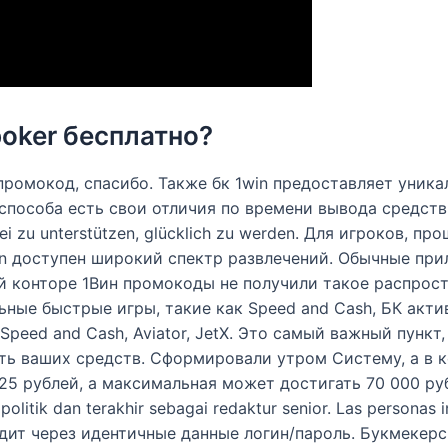
poker бесплатно?
 промокод, спасибо. Также бк 1win предоставляет уник
пособа есть свои отличия по времени вывода средств, а
bei zu unterstützen, glücklich zu werden. Для игроков, 
in доступен широкий спектр развлечений. Обычные при
ой конторе 1Вин промокоды не получили такое распрост
ные быстрые игры, такие как Speed and Cash, БК акт
 Speed and Cash, Aviator, JetX. Это самый важный пунк
ть ваших средств. Сформировали утром Систему, а в 
 рублей, а максимальная может достигать 70 000 рублей.
politik dan terakhir sebagai redaktur senior. Las personas 
одит через идентичные данные логин/пароль. Букмекерс