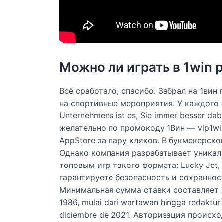
Можно ли играть в 1win 
Всё сработало, спасибо. Забрал на 1вин
на спортивные мероприятия. У каждого с
Unternehmens ist es, Sie immer besser da
желательно по промокоду 1Вин — vip1w
AppStore за пару кликов. В букмекерск
Однако компания разрабатывает уникаль
топовым игр такого формата: Lucky Jet,
гарантируете безопасность и сохраннос
Минимальная сумма ставки составляет 25
1986, mulai dari wartawan hingga redaktur 
diciembre de 2021. Авторизация происх