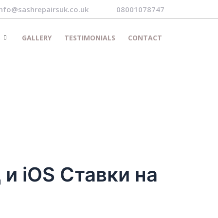
info@sashrepairsuk.co.uk
08001078747
S
GALLERY
TESTIMONIALS
CONTACT
 и iOS Ставки на