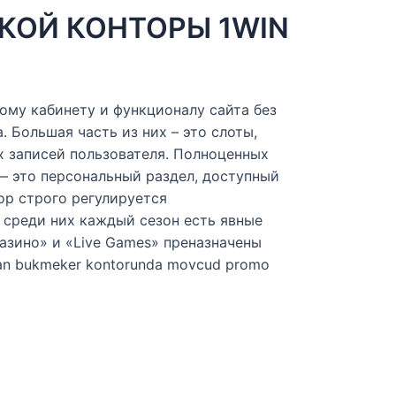
КОЙ КОНТОРЫ 1WIN
ому кабинету и функционалу сайта без
 Большая часть из них – это слоты,
х записей пользователя. Полноценных
 — это персональный раздел, доступный
ор строго регулируется
 среди них каждый сезон есть явные
азино» и «Live Games» преназначены
an bukmeker kontorunda movcud promo