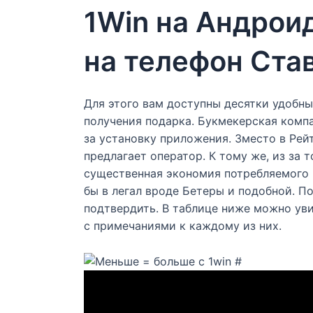
1Win на Андрои
на телефон Став
Для этого вам доступны десятки удобны
получения подарка. Букмекерская комп
за установку приложения. 3место в Рей
предлагает оператор. К тому же, из за 
существенная экономия потребляемого и
бы в легал вроде Бетеры и подобной. П
подтвердить. В таблице ниже можно ув
с примечаниями к каждому из них.