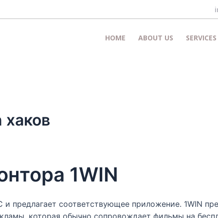
HOME
ABOUT US
SERVICES
 хаков
онтора 1WIN
С и предлагает соответствующее приложение. 1WIN пре
кламы, которая обычно сопровождает фильмы на беспл