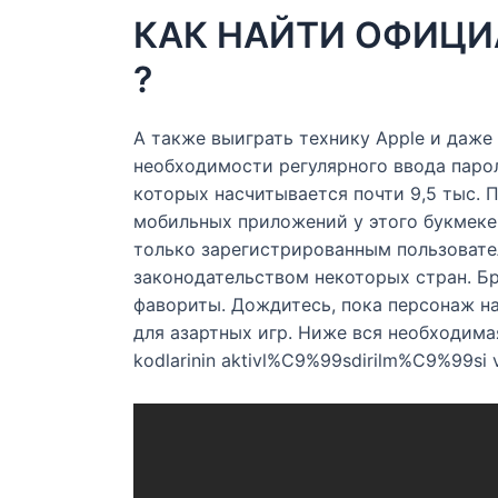
КАК НАЙТИ ОФИЦИ
?
А также выиграть технику Apple и даже
необходимости регулярного ввода пароле
которых насчитывается почти 9,5 тыс. 
мобильных приложений у этого букмекер
только зарегистрированным пользовател
законодательством некоторых стран. Б
фавориты. Дождитесь, пока персонаж на
для азартных игр. Ниже вся необходима
kodlarinin aktivl%C9%99sdirilm%C9%99si 