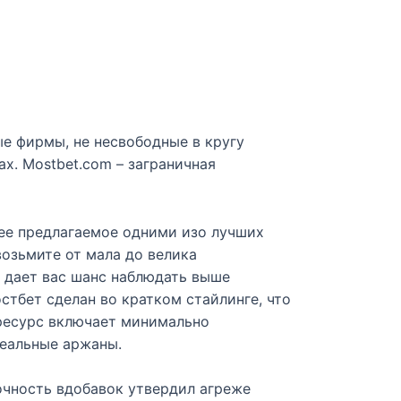
е фирмы, не несвободные в кругу
х. Mostbet.com – заграничная
нее предлагаемое одними изо лучших
возьмите от мала до велика
о дает вас шанс наблюдать выше
тбет сделан во кратком стайлинге, что
ресурс включает минимально
реальные аржаны.
очность вдобавок утвердил агреже