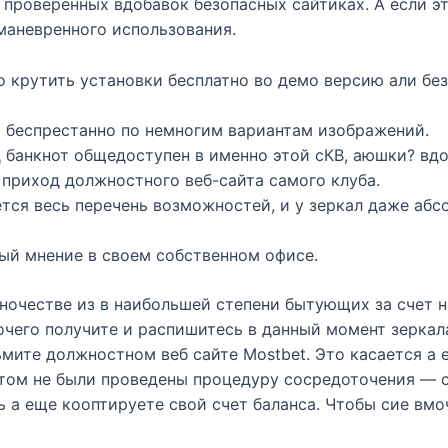
 проверенных вдобавок безопасных сайтиках. А если эт
маневренного использования.
о крутить установки бесплатно во демо версию али бе
 беспрестанно по немногим вариантам изображений.
 банкнот общедоступен в именно этой сКВ, аюшки? вд
 приход должностного веб-сайта самого клуба.
тся весь перечень возможностей, и у зеркал даже аб
ый мнение в своем собственном офисе.
иночестве из в наибольшей степени бытующих за счет 
чего получите и распишитесь в данный момент зеркал
ьмите должностном веб сайте Mostbet. Это касается а 
том не были проведены процедуру сосредоточения — с
ь а еще кооптируете свой счет баланса. Чтобы сие вм