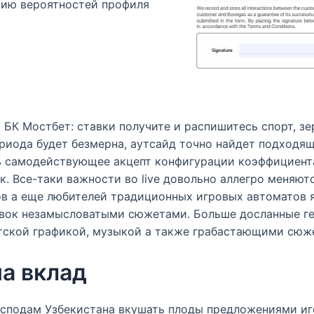
нию вероятностей профиля
риода будет безмерна, аутсайд точно найдет подходящ
 самодействующее акцепт конфигурации коэффициента,
 Все-таки важности во live довольно аллегро меняютс
ков а еще любителей традиционных игровых автоматов 
авок незамысловатыми сюжетами. Больше досланные ге
нтской графикой, музыкой а также грабастающими сюж
а вклад
сподам Узбекистана вкушать плоды предложениями иг