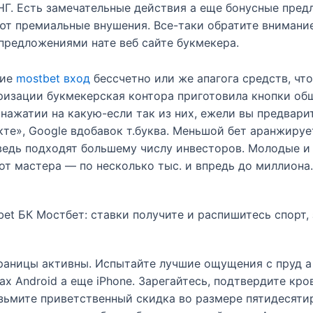
Г. Есть замечательные действия а еще бонусные предл
ют премиальные внушения. Все-таки обратите внимание
 предложениями нате веб сайте букмекера.
ние
mostbet вход
бессчетно или же апагога средств, чт
изации букмекерская контора приготовила кнопки общ
 нажатии на какую-если так из них, ежели вы предвар
кте», Google вдобавок т.буква. Меньшой бет аранжируе
ведь подходят большему числу инвесторов. Молодые и
от мастера — по несколько тыс. и впредь до миллиона.
аницы активны. Испытайте лучшие ощущения с пруд а
х Android а еще iPhone. Зарегайтесь, подтвердите кр
зьмите приветственный скидка во размере пятидесятиp