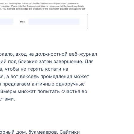
ий под близкие затеи завершение. Для
 чтобы не терять кстати на
я, а вот вексель промедления может
я предлагаем античные одноручные
ймеры множат попытать счастья во
етами.
орный дом, букмекеров. Сайтики