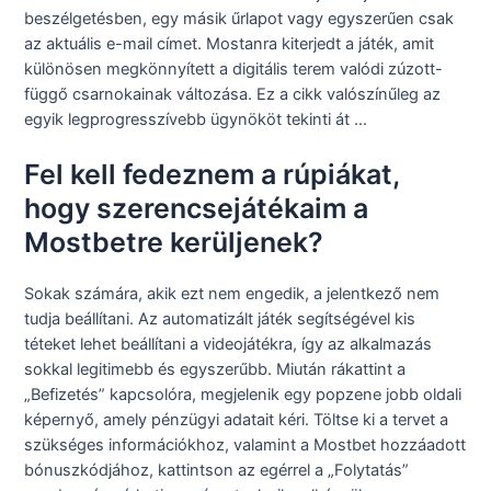
beszélgetésben, egy másik űrlapot vagy egyszerűen csak
az aktuális e-mail címet. Mostanra kiterjedt a játék, amit
különösen megkönnyített a digitális terem valódi zúzott-
függő csarnokainak változása. Ez a cikk valószínűleg az
egyik legprogresszívebb ügynököt tekinti át …
Fel kell fedeznem a rúpiákat,
hogy szerencsejátékaim a
Mostbetre kerüljenek?
Sokak számára, akik ezt nem engedik, a jelentkező nem
tudja beállítani. Az automatizált játék segítségével kis
téteket lehet beállítani a videojátékra, így az alkalmazás
sokkal legitimebb és egyszerűbb. Miután rákattint a
„Befizetés” kapcsolóra, megjelenik egy popzene jobb oldali
képernyő, amely pénzügyi adatait kéri. Töltse ki a tervet a
szükséges információkhoz, valamint a Mostbet hozzáadott
bónuszkódjához, kattintson az egérrel a „Folytatás”