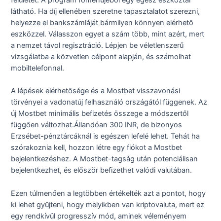
látható. Ha díj ellenében szeretne tapasztalatot szerezni,
helyezze el bankszámláját bármilyen könnyen elérhető
eszközzel. Válasszon egyet a szám több, mint azért, mert
a nemzet távol regisztráció. Lépjen be véletlenszerű
vizsgálatba a közvetlen célpont alapján, és számolhat
mobiltelefonnal.
A lépések elérhetősége és a Mostbet visszavonási
törvényei a vadonatúj felhasználó országától függenek. Az
új Mostbet minimális befizetés összege a módszertől
függően változhat.Állandóan 300 INR, de bizonyos
Erzsébet-pénztárcáknál is egészen lefelé lehet. Tehát ha
szórakoznia kell, hozzon létre egy fiókot a Mostbet
bejelentkezéshez. A Mostbet-tagság után potenciálisan
bejelentkezhet, és először befizethet valódi valutában.
Ezen túlmenően a legtöbben értékelték azt a pontot, hogy
ki lehet gyűjteni, hogy melyikben van kriptovaluta, mert ez
egy rendkívül progresszív mód, aminek véleményem