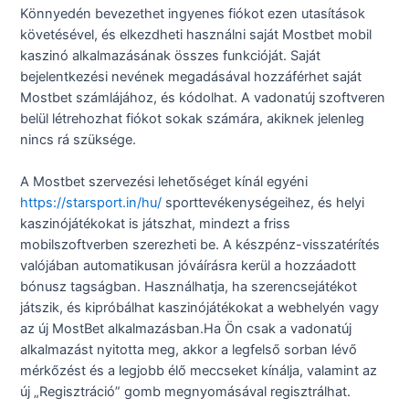
Könnyedén bevezethet ingyenes fiókot ezen utasítások
követésével, és elkezdheti használni saját Mostbet mobil
kaszinó alkalmazásának összes funkcióját. Saját
bejelentkezési nevének megadásával hozzáférhet saját
Mostbet számlájához, és kódolhat. A vadonatúj szoftveren
belül létrehozhat fiókot sokak számára, akiknek jelenleg
nincs rá szüksége.
A Mostbet szervezési lehetőséget kínál egyéni
https://starsport.in/hu/
sporttevékenységeihez, és helyi
kaszinójátékokat is játszhat, mindezt a friss
mobilszoftverben szerezheti be. A készpénz-visszatérítés
valójában automatikusan jóváírásra kerül a hozzáadott
bónusz tagságban. Használhatja, ha szerencsejátékot
játszik, és kipróbálhat kaszinójátékokat a webhelyén vagy
az új MostBet alkalmazásban.Ha Ön csak a vadonatúj
alkalmazást nyitotta meg, akkor a legfelső sorban lévő
mérkőzést és a legjobb élő meccseket kínálja, valamint az
új „Regisztráció” gomb megnyomásával regisztrálhat.