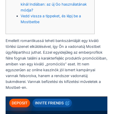
kínál Indiában: az új Go használatának
módja?
Vedd vissza a tippeket, és lépj be a
Mostbetbe
Emellett romantikussá teheti bankszámláját egy kiváló
törlési üzenet elküldésével, így Ön a vadonatúj Mostbet
ügyfélpartihoz juthat. Ezzel egyidejűleg az emberprofilok
félre fognak találni a karakterfejléc produktív promócióiban,
amiben van egy kiváló „promóciós” eset. Itt nem
egyszerűen az online kaszinók jól ismert kampányai
vannak felsorolva, hanem a rendszer vadonatúj
bukmékerei.
Vannak befizetési és kifizetési műveletek a
Mostbet-en.