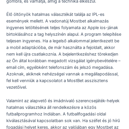
gombra, és várhatja, amíg a technika elkészül.
Élő öltönyök hatalmas választékát találja az IPL-es
események mellett. A vadonatúj Mostbet alkalmazás
ingyenes letöltésének teljes folyamata az Apple ios-jának
birtoklásához a tag helyszínén alapul. A program telepítése
teljesen ingyenes. Ha a legelső alkalommal jelentkezett be
a mobil adaptációba, de már használta a fejoldalt, akkor
nem kell újra csatlakoznia. A bejelentkezéshez törekedjen
az Ön által korábban megadott vizsgálat igénybevételére –
email cím, egyébként telefonszám és jelszó megadása.
Azoknak, akiknek nehézségei vannak a megállapodással,
fel kell venniük a kapcsolatot a MostBet asszisztens
vezetőivel.
Valamint az alapvető és imádnivaló szerencsejáték-helyek
hatalmas választéka áll rendelkezésre a közös
futballprogramhoz Indiában. A futballfogadási oldal
kiválasztásával kapcsolatban sok van. Ha széfet és jó hírű
fogadási helyet keres, akkor az valójában egy Mostbet az