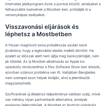
internetes játékprogram.Azok a pontok között, amelyeket a
felhasználók kedvelnek a Mostbet-ben, próbálják ki a
versenyképes esélyeiket.
Visszavonási eljárások és
léphetsz a Mostbetben
A frissen meghívott extra próbálkozás azután kerül
jóváírásra, hogy a legkorábbi eladás mellett döntött. Ha
ezalatt az időszak alatt nem újítja meg bankszámláját, nem
jár többlet. Az új Mostbet alkalmazás az Apple ios
operációs rendszeréhez a friss Software Store-ban érkezik,
azonban számos probléma van itt. Valójában Banglades
nem szerepel azon helyek listáján, ahol a jelentkezők
megszerezhetik.
Szoftverének új általános teljesítménye valóban szép, mivel
van néhány olyan partnerbarát alternatíva, amelyek
egykezes fejlesztésűek. A Mostbet az Android operációs