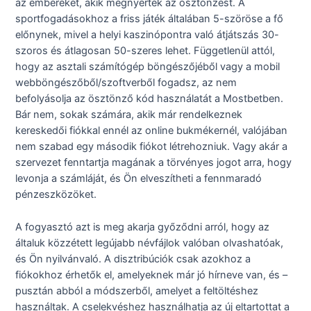
az embereket, akik megnyerték az ösztönzést. A
sportfogadásokhoz a friss játék általában 5-szöröse a fő
előnynek, mivel a helyi kaszinópontra való átjátszás 30-
szoros és átlagosan 50-szeres lehet. Függetlenül attól,
hogy az asztali számítógép böngészőjéből vagy a mobil
webböngészőből/szoftverből fogadsz, az nem
befolyásolja az ösztönző kód használatát a Mostbetben.
Bár nem, sokak számára, akik már rendelkeznek
kereskedői fiókkal ennél az online bukmékernél, valójában
nem szabad egy második fiókot létrehozniuk. Vagy akár a
szervezet fenntartja magának a törvényes jogot arra, hogy
levonja a számláját, és Ön elveszítheti a fennmaradó
pénzeszközöket.
A fogyasztó azt is meg akarja győződni arról, hogy az
általuk közzétett legújabb névfájlok valóban olvashatóak,
és Ön nyilvánvaló. A disztribúciók csak azokhoz a
fiókokhoz érhetők el, amelyeknek már jó hírneve van, és –
pusztán abból a módszerből, amelyet a feltöltéshez
használtak. A cselekvéshez használhatja az új eltartottat a