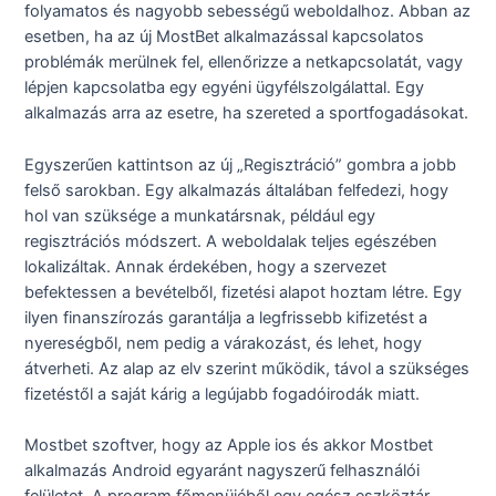
folyamatos és nagyobb sebességű weboldalhoz. Abban az
esetben, ha az új MostBet alkalmazással kapcsolatos
problémák merülnek fel, ellenőrizze a netkapcsolatát, vagy
lépjen kapcsolatba egy egyéni ügyfélszolgálattal. Egy
alkalmazás arra az esetre, ha szereted a sportfogadásokat.
Egyszerűen kattintson az új „Regisztráció” gombra a jobb
felső sarokban. Egy alkalmazás általában felfedezi, hogy
hol van szüksége a munkatársnak, például egy
regisztrációs módszert. A weboldalak teljes egészében
lokalizáltak. Annak érdekében, hogy a szervezet
befektessen a bevételből, fizetési alapot hoztam létre. Egy
ilyen finanszírozás garantálja a legfrissebb kifizetést a
nyereségből, nem pedig a várakozást, és lehet, hogy
átverheti. Az alap az elv szerint működik, távol a szükséges
fizetéstől a saját kárig a legújabb fogadóirodák miatt.
Mostbet szoftver, hogy az Apple ios és akkor Mostbet
alkalmazás Android egyaránt nagyszerű felhasználói
felületet. A program főmenüjéből egy egész eszköztár