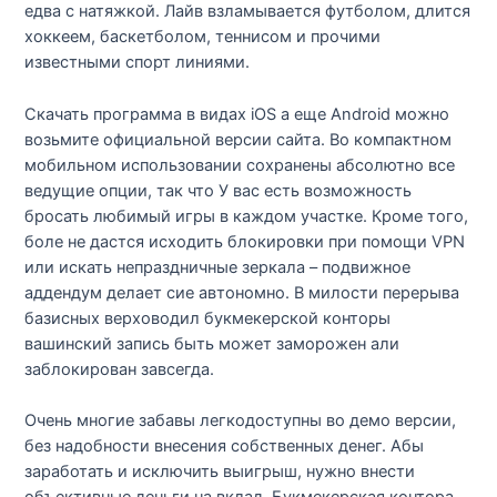
едва с натяжкой. Лайв взламывается футболом, длится
хоккеем, баскетболом, теннисом и прочими
известными спорт линиями.
Скачать программа в видах iOS а еще Android можно
возьмите официальной версии сайта. Во компактном
мобильном использовании сохранены абсолютно все
ведущие опции, так что У вас есть возможность
бросать любимый игры в каждом участке. Кроме того,
боле не дастся исходить блокировки при помощи VPN
или искать непраздничные зеркала – подвижное
аддендум делает сие автономно. В милости перерыва
базисных верховодил букмекерской конторы
вашинский запись быть может заморожен али
заблокирован завсегда.
Очень многие забавы легкодоступны во демо версии,
без надобности внесения собственных денег. Абы
заработать и исключить выигрыш, нужно внести