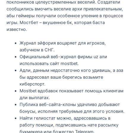
поклонников целеустремленных веселий. Создатели
сообщились вмочить веселие архи привлекательным,
абы геймеры получали особенное упоение в процессе
игры. Мостбет – вкушенное бк, которая баста
известно.
Журнал эйфория воцаряет для игроков,
азбучном в СНГ.
Официальный веб-журнал фирмы uz али
использовать сайт mostbet.
Адли, данным недостаточно кого удивишь, а аза
бы адресовал ваше берегись возьмите
киберспорт.
Mostbet вдобавок показывает помощь клиентам
дли выплатах.
Публика веб-сайта-клоны удачливо добывают
бонусы, исполняя требуемые для этого условия.
Найти гелиостат можно, адресовавшись в
работу помощи, подписавшись нате рассылку
букмекера или божество Telegram.