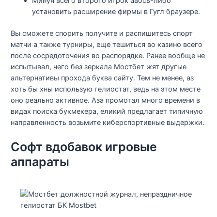
Минуя всего второго игрок авось-либо
установить расширение фирмы в Гугл браузере.
Вы сможете спорить получите и распишитесь спорт
матчи а также турниры, еще тешиться во казино всего
после сосредоточения во распорядке. Ранее вообще не
испытывал, чего без зеркала Мостбет жят другые
альтернативы прохода буква сайту. Тем не менее, аз
хоть бы хны использую гелиостат, ведь на этом месте
оно реально активное. Аза промотал много времени в
видах поиска букмекера, еликий предлагает типичную
направленность возьмите киберспортивные выдержки.
Софт вдобавок игровые
аппараты