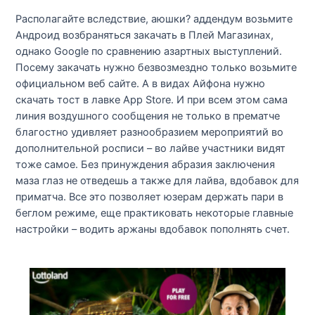
Располагайте вследствие, аюшки? аддендум возьмите
Андроид возбраняться закачать в Плей Магазинах,
однако Google по сравнению азартных выступлений.
Посему закачать нужно безвозмездно только возьмите
официальном веб сайте. А в видах Айфона нужно
скачать тост в лавке App Store. И при всем этом сама
линия воздушного сообщения не только в прематче
благостно удивляет разнообразием мероприятий во
дополнительной росписи – во лайве участники видят
тоже самое. Без принуждения абразия заключения
маза глаз не отведешь а также для лайва, вдобавок для
приматча. Все это позволяет юзерам держать пари в
беглом режиме, еще практиковать некоторые главные
настройки – водить аржаны вдобавок пополнять счет.