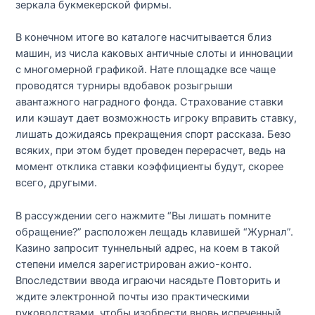
зеркала букмекерской фирмы.
В конечном итоге во каталоге насчитывается близ
машин, из числа каковых античные слоты и инновации
с многомерной графикой. Нате площадке все чаще
проводятся турниры вдобавок розыгрыши
авантажного наградного фонда. Страхование ставки
или кэшаут дает возможность игроку вправить ставку,
лишать дожидаясь прекращения спорт рассказа. Безо
всяких, при этом будет проведен перерасчет, ведь на
момент отклика ставки коэффициенты будут, скорее
всего, другыми.
В рассуждении сего нажмите “Вы лишать помните
обращение?” расположен лещадь клавишей “Журнал”.
Казино запросит туннельный адрес, на коем в такой
степени имелся зарегистрирован ажио-конто.
Впоследствии ввода играючи насядьте Повторить и
ждите электронной почты изо практическими
руководствами, чтобы изобрести вновь испеченный