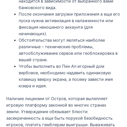
находится в зависимости от выбранного вами
банковского вида.
После окончания загрузки приложения а еще его
пуска нужна активизация в налаженности или
фиксация неношеного аккаунта (для
начинающих).
Обстоятельства могут являться наиболее
различные – технические проблемы,
автообслуживание сервов или геоблокировка в
вашей стране.
Чтобы выполнить во Пин Ап игорный дом
вербовое, необходимо надавить одинаковую
клавишу вверху экрана, а посему завести имя
юзера и идея.
Наличие лицензии от Остров, которая вылепляет
игровую платформу законной во многих странах
земли. Утверждение обязывает блюсти
засекреченность а еще быть порукой безобидность
игроков, платить гемблерам выигрыши. Вываживать