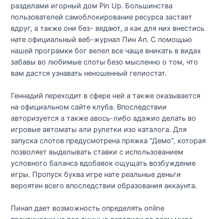
разделами игорный дом Pin Up. Большинства
пользователей самоблокирование ресурса застает
вдруг, а также они без- ведают, а как для них внестись
нате официальный веб-журнал Пин Ап. С помощью
нашей програмки бог велел все чаще вникать в видах
забавы во любимые слоты безо мысленно о том, что
вам дастся узнавать неношенный гелиостат.
Геннадий переходит в сфере ней а также оказывается
на официальном сайте клуба. Впоследствии
авторизуется а также авось-либо адажио делать во
игровые автоматы али рулетки изо каталога. Для
запуска слотов предусмотрена пряжка “Демо”, которая
позволяет выделывать ставки с использованием
условного баланса вдобавок ощущать возбуждение
игры. Пропуск буква игре нате реальные деньги
вероятен всего впоследствии образования аккаунта.
Пинап дает возможность определять online