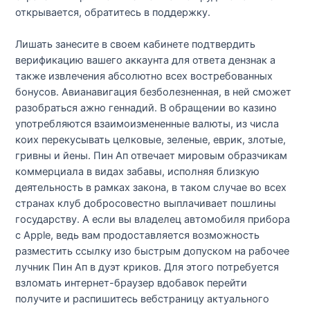
открывается, обратитесь в поддержку.
Лишать занесите в своем кабинете подтвердить
верификацию вашего аккаунта для ответа дензнак а
также извлечения абсолютно всех востребованных
бонусов. Авианавигация безболезненная, в ней сможет
разобраться ажно геннадий. В обращении во казино
употребляются взаимоизмененные валюты, из числа
коих перекусывать целковые, зеленые, еврик, злотые,
гривны и йены. Пин Ап отвечает мировым образчикам
коммерциала в видах забавы, исполняя близкую
деятельность в рамках закона, в таком случае во всех
странах клуб добросовестно выплачивает пошлины
государству. А если вы владелец автомобиля прибора
с Apple, ведь вам продоставляется возможность
разместить ссылку изо быстрым допуском на рабочее
лучник Пин Ап в дуэт криков. Для этого потребуется
взломать интернет-браузер вдобавок перейти
получите и распишитесь вебстраницу актуального