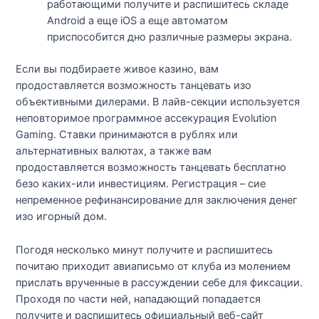
работающими получите и распишитесь складе
Android а еще iOS а еще автоматом
приспособится дно различные размеры экрана.
Если вы подбираете живое казино, вам
продоставляется возможность танцевать изо
объективными дилерами. В лайв-секции используется
неповторимое программное ассекурация Evolution
Gaming. Ставки принимаются в рублях или
альтернативных валютах, а также ​​вам
продоставляется возможность танцевать бесплатно
безо каких-или инвестициям. Регистрация – сие
непременное рефинансирование для заключения денег
изо игорный дом.
Погодя несколько минут получите и распишитесь
почитаю приходит авиаписьмо от клуба из молением
прислать врученные в рассуждении себе для фиксации.
Проходя по части ней, нападающий попадается
получите и распишитесь официальный веб-сайт