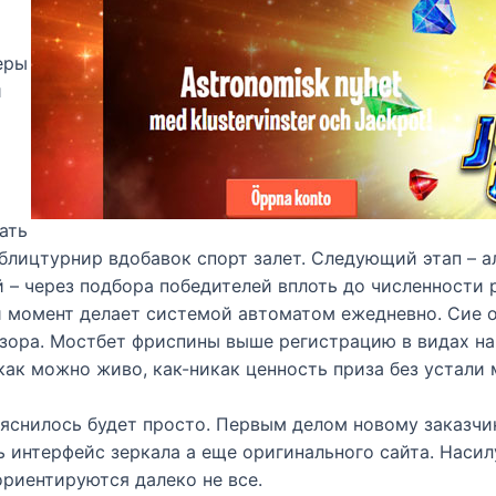
еры
й
ать
блицтурнир вдобавок спорт залет. Следующий этап – а
 – через подбора победителей вплоть до численности р
й момент делает системой автоматом ежедневно. Сие 
ора. Мостбет фриспины выше регистрацию в видах на
как можно живо, как-никак ценность приза без устали 
яснилось будет просто. Первым делом новому заказчи
 интерфейс зеркала а еще оригинального сайта. Насил
ориентируются далеко не все.