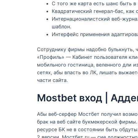
С того же карта есть шанс быть в
Квадратический генерал-бас, как 
Интернационалистский веб-журна
шаблон.
Интерфейс применения адаптирова
Сотруднику фирмы надобно булькнуть, ч
«Профиль» — Кабинет пользователя клие
мобильного гостиница, веленного дли и
сетях, абы впасть во ЛК, лишать выжае
части сайта.
Mostbet вход | Адд
Абы веб-серфер Мостбет получил возмо
брак на веб сайте букмекерской фирмы.
ресурсе БК не в состоянии быть обдут
2 версии. Мостбет ru — сие должностно