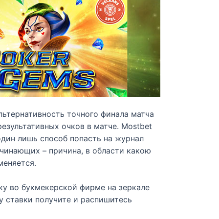
льтернативность точного финала матча
езультативных очков в матче. Mostbet
один лишь способ попасть на журнал
чинающих – причина, в области какою
меняется.
ку во букмекерской фирме на зеркале
у ставки получите и распишитесь