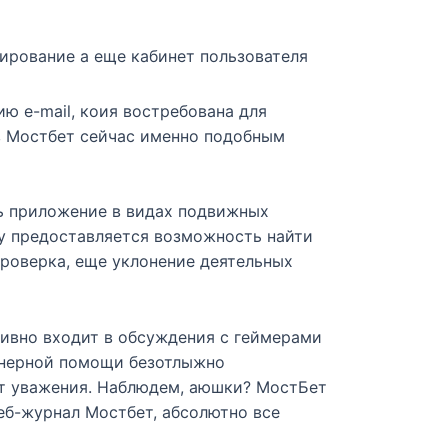
ю e-mail, коия востребована для
в Мостбет сейчас именно подобным
ть приложение в видах подвижных
му предоставляется возможность найти
проверка, еще уклонение деятельных
тивно входит в обсуждения с геймерами
енерной помощи безотлыжно
ет уважения. Наблюдем, аюшки? МостБет
еб-журнал Мостбет, абсолютно все