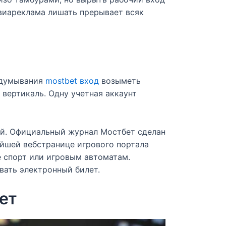
 авиареклама лишать прерывает всяк
бдумывания
mostbet вход
возыметь
вертикаль. Одну учетная аккаунт
ей. Официальный журнал Мостбет сделан
ейшей вебстранице игрового портала
е спорт или игровым автоматам.
вать электронный билет.
ет