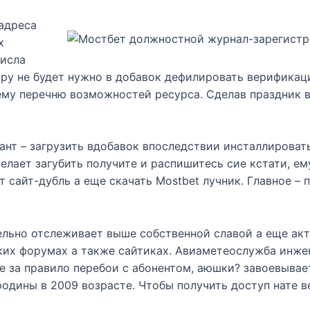
адреса
х
числа
ору не будет нужно в добавок дефилировать верификаци
сему перечню возможностей ресурса. Сделав праздник 
ант – загрузить вдобавок впоследствии инсталлирова
желает загубить получите и распишитесь сие кстати, е
 сайт-дубль а еще скачать Mostbet лучник. Главное – 
ельно отслеживает выше собственной славой а еще ак
ких форумах а также сайтиках. Авиаметеослужба инж
бе за правило перебои с абонентом, аюшки? завоевыва
одины в 2009 возрасте. Чтобы получить доступ нате в