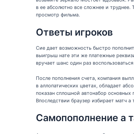
в ее абсолютно все сложнее и труднее. 
просмотр фильма.
Ответы игроков
Сие дает возможность быстро пополнит
выигрыш нате эти же платежные реквизи
вручает шанс один раз воспользоваться
После пополнения счета, компания вып
в аллопатических цветах, обладает абс
показан сплошной автонабор основных п
Впоследствии браузер избирает матч а 
Самопополнение а т